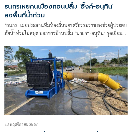
ธนกรเผยคนเมืองคอนปลื้ม 'อิ๊งค์-อนุทิน'
ลงพื้นที่น้ำท่วม
‘ธนกร’ เผยประสานทีมท้องถิ่นนครศรีธรรมราช ลงช่วยผู้ประสบ
ภัยน้ำท่วมไม่หยุด บอกชาวบ้านปลื้ม ‘นายกฯ-อนุทิน’ รุดเยี่ยม
ชาวเมืองคอน-สุราษฎร์ ขณะ ‘พีระพันธุ์-เอกนัฏ’ นำ สส.ลงตาม
สมทบ
28 พฤศจิกายน 2567