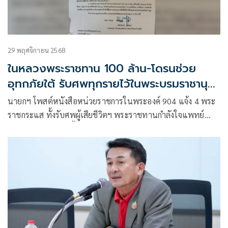
29 พฤศจิกายน 2568
ในหลวงพระราชทาน 100 ล้าน-โดรนช่วย
อุทกภัยใต้ รับศพทุกรายไว้ในพระบรมราชานุ
เคราะห์
นายกฯ โพสต์หนังสือหน่วยราชการในพระองค์ 904 แจ้ง 4 พระ
ราชกระแส ทั้งรับศพผู้เสียชีวิตฯ พระราชทานกำลังใจแพทย์
มอบ 100 ล้านบาทฟื้นฟูรพ.หาดใหญ่ และพระราชทานโดรน
สนับสนุนกองทัพ-ตร. ใช้ในภารกิจช่วยเหลือผู้ประสบภัยภาคใต้