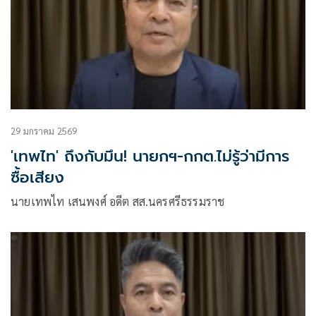
29 มกราคม 2569
'เทพไท' ถึงกับมึน! นายกฯ-กกต.ไม่รู้ว่ามีการ
ซื้อเสียง
นายเทพไท เสนพงศ์ อดีต สส.นครศรีธรรมราช