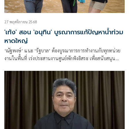
27 พฤศจิกายน 2568
'เท้ง' สอน 'อนุทิน' บูรณาการแก้ปัญหาน้ำท่วม
หาดใหญ่
‘ณัฐพงษ์’ แนะ ‘รัฐบาล’ ต้องบูรณาการการทำงานกับทุกหน่วย
งานในพื้นที่ เร่งประสานงานศูนย์พักพิงอิสระ เพื่อสนับสนุน
ทรัพยากรที่จำเป็น กระจายความช่วยเหลือให้ครบถ้วนด้วย