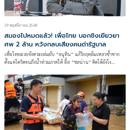
29 พฤศจิกายน 2568
สมองไปหมดแล้ว! เพื่อไทย บอกชิงเยียวยา
ศพ 2 ล้าน หวังกลบเสียงคนด่ารัฐบาล
เพื่อไทยฉวยจังหวะถล่มยับ “อนุทิน” แก้วิกฤตล้มเหลวซ้ำซาก
ตั้งแต่โควิดจนถึงน้ำท่วมภาคใต้ อึ้ง! “ชลน่าน” คิดได้ยังไง
เยียวยาศพละ 2 ล้านบาท หวังกบกระแสวิจารณ์รัฐบาล