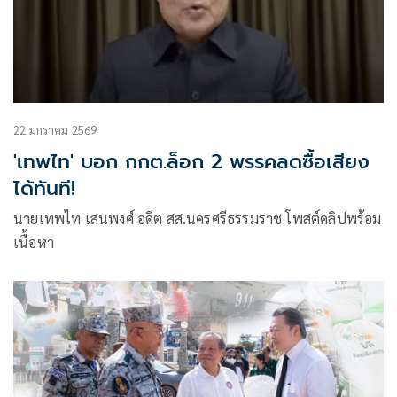
22 มกราคม 2569
'เทพไท' บอก กกต.ล็อก 2 พรรคลดซื้อเสียง
ได้ทันที!
นายเทพไท เสนพงศ์ อดีต สส.นครศรีธรรมราช โพสต์คลิปพร้อม
เนื้อหา