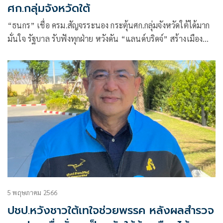
ศก.กลุ่มจังหวัดใต้
“ธนกร” เชื่อ ครม.สัญจรระนอง กระตุ้นศก.กลุ่มจังหวัดใต้ได้มาก
มั่นใจ รัฐบาล รับฟังทุกฝ่าย หวังดัน “แลนด์บริดจ์” สร้างเมือง
ใหม่เป็นฮับโลจิสติกส์ หนุน เปิดระเบียงศก.ใต้ SEC ฉลุย
5 พฤษภาคม 2566
ปชป.หวังชาวใต้เทใจช่วยพรรค หลังผลสำรวจ