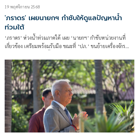
19 พฤศจิกายน 2568
'ภราดร' เผยนายกฯ กำชับให้ดูแลปัญหาน้ำ
ท่วมใต้
‘ภราดร’ ห่วงน้ำท่วมภาคใต้ เผย ‘นายกฯ’ กำชับหน่วยงานที่
เกี่ยวข้อง เตรียมพร้อมรับมือ ขณะที่ ‘ปภ.’ ขนย้ายเครื่องจักร
หนักลงสแตนบายในพื้นที่ มั่นใจระบบ Cell broadcast ย้ำเร่ง
จ่ายเงินเยียวยาไม่ต้องรอน้ำลด