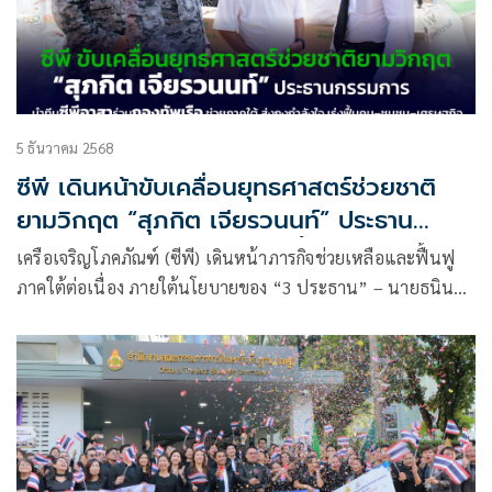
5 ธันวาคม 2568
ซีพี เดินหน้าขับเคลื่อนยุทธศาสตร์ช่วยชาติ
ยามวิกฤต “สุภกิต เจียรวนนท์” ประธาน
กรรมการ นำทัพซีพีอาสาลงพื้นที่หาดใหญ่
เครือเจริญโภคภัณฑ์ (ซีพี) เดินหน้าภารกิจช่วยเหลือและฟื้นฟู
มอบถุงกำลังใจผ่านกองทัพเรือ พร้อมเดิน
ภาคใต้ต่อเนื่อง ภายใต้นโยบายของ “3 ประธาน” – นายธนินท์
หน้า ‘ฟื้นคน-ฟื้นชุมชน-ฟื้นเศรษฐกิจ’ หลังน้ำ
เจียรวนนท์ ประธานอาวุโส นายสุภกิต เจียรวนนท์ ประธาน
ท่วมใต้
กรรมการ และนายศุภชัย เจียรวนนท์ ประธานคณะผู้บริหาร – ที่
ย้ำชัดว่าในยามที่ประเทศเผชิญภัยพิบัติ ซีพีจะต้องเป็นหนึ่งใน
กลไกสำคัญของสังคมไทย โดยใช้ศักยภาพขององค์กรสนับสนุน
ภาครัฐและชุมชนให้ยืนหยัดได้โดยเร็วที่สุด