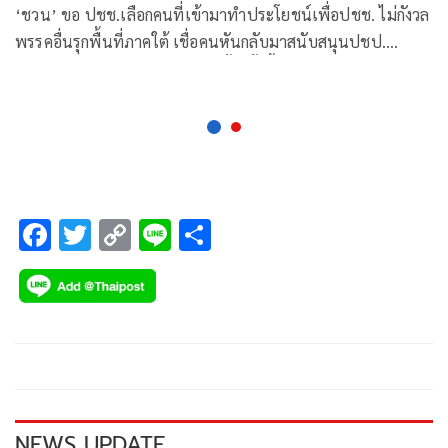
เยอะ
‘ชวน’ ขอ ปชช.เลือกคนที่เข้ามาทำประโยชน์เพื่อปชช. ไม่กังวล
พรรคอื่นรุกพื้นที่ภาคใต้ เชื่อคนหันกลับมาสนับสนุนปชป.
เหมือนเดิม เผยส.ส.บ่นการเลือกตั้งครั้งนี้จะมีการใช้เงินเยอะ ย้ำ
คนซื้อเสียงแล้วไม่โกงหายาก
F
T
C
Li
S
ac
wi
o
n
h
e
tt
p
e
ar
b
er
y
e
o
Li
o
n
k
k
NEWS UPDATE