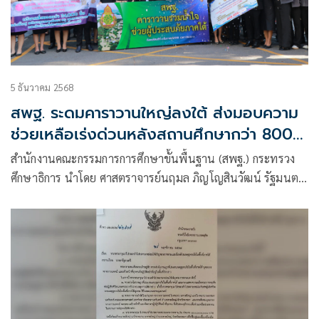
5 ธันวาคม 2568
สพฐ. ระดมคาราวานใหญ่ลงใต้ ส่งมอบความ
ช่วยเหลือเร่งด่วนหลังสถานศึกษากว่า 800
แห่งได้รับผลกระทบจากอุทกภัย ดร.ศักดิ์สิน
สำนักงานคณะกรรมการการศึกษาขั้นพื้นฐาน (สพฐ.) กระทรวง
โรจน์สราญรมย์ หนุนรถบรรทุกเสริมกำลัง
ศึกษาธิการ นำโดย ศาสตราจารย์นฤมล ภิญโญสินวัฒน์ รัฐมนตรี
ขนส่งสิ่งของ ขณะรัฐมนตรีศึกษาธิการย้ำยืน
ว่าการกระทรวงศึกษาธิการ เป็นประธานเปิดกิจกรรม “คาราวาน
เคียงข้างครู-นักเรียนจนกว่าสถานการณ์จะ
ช่วยเหลืออุทกภัยในพื้นที่ภาคใต้ ประจำปี 2568” เพื่อส่งมอบ
ความช่วยเหลือเร่งด่วนให้แก่สถานศึกษา นักเรียน ครู และ
คลี่คลาย.
บุคลากรที่ได้รับผลกระทบจากน้ำท่วมหลายจังหวัดในภาคใต้