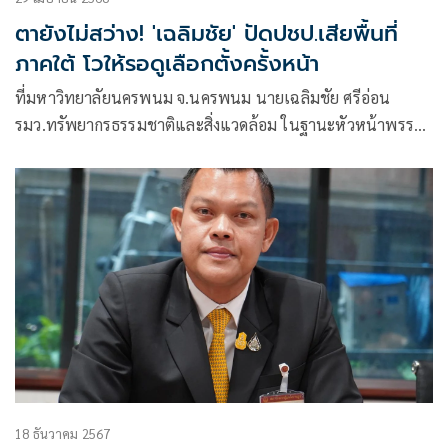
ตายังไม่สว่าง! 'เฉลิมชัย' ปัดปชป.เสียพื้นที่
ภาคใต้ โวให้รอดูเลือกตั้งครั้งหน้า
ที่มหาวิทยาลัยนครพนม จ.นครพนม นายเฉลิมชัย ศรีอ่อน
รมว.ทรัพยากรธรรมชาติและสิ่งแวดล้อม ในฐานะหัวหน้าพรรค
ประชาธิปัตย์
18 ธันวาคม 2567