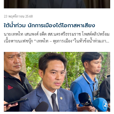
23 พฤศจิกายน 2568
ใต้น้ำท่วม นักการเมืองได้โอกาสหาเสียง
นายเทพไท เสนพงศ์ อดีต สส.นครศรีธรรมราช โพสต์คลิปพร้อม
เนื้อหาบนเฟซบุ๊ก “เทพไท – คุยการเมือง”ในหัวข้อน้ำท่วมภาค
ใต้ โอกาสหาเสียงของนักการเมือง