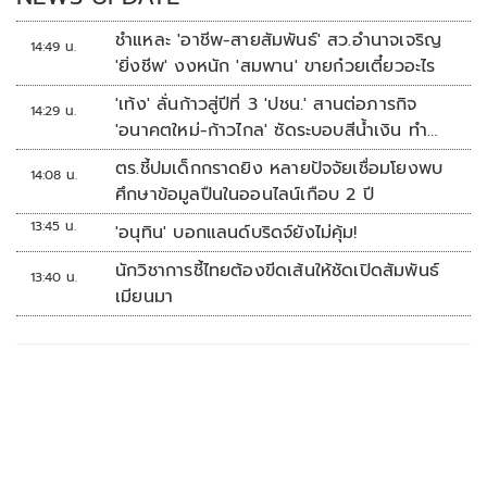
ชำแหละ 'อาชีพ-สายสัมพันธ์' สว.อำนาจเจริญ
14:49 น.
'ยิ่งชีพ' งงหนัก 'สมพาน' ขายก๋วยเตี๋ยวอะไร
'เท้ง' ลั่นก้าวสู่ปีที่ 3 'ปชน.' สานต่อภารกิจ
14:29 น.
'อนาคตใหม่-ก้าวไกล' ซัดระบอบสีน้ำเงิน ทำ
หลักนิติรัฐ-นิติธรรมสั่นคลอน
ตร.ชี้ปมเด็กกราดยิง หลายปัจจัยเชื่อมโยงพบ
14:08 น.
ศึกษาข้อมูลปืนในออนไลน์เกือบ 2 ปี
13:45 น.
'อนุทิน' บอกแลนด์บริดจ์ยังไม่คุ้ม!
นักวิชาการชี้ไทยต้องขีดเส้นให้ชัดเปิดสัมพันธ์
13:40 น.
เมียนมา