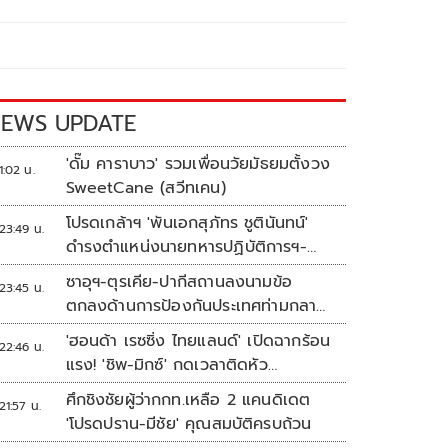
EWS UPDATE
'ดั๊ม คาราบาว' รวมเพื่อนวัยมัธยมตั้งวง
1:02 น.
SweetCane (สวีทเคน)
โปรดเกล้าฯ 'พันเอกสุภัทร ชูตินันทน์'
23:49 น.
ดำรงตำแหน่งนายทหารปฏิบัติการฯ-
พระราชทานยศ 'พลตรี'
ซาอุฯ-ตุรเคีย-ปากีสถานลงนามข้อ
23:45 น.
ตกลงด้านการป้องกันประเทศท่ามกลาง
สงครามในภูมิภาค
'ฮอนด้า เรซซิ่ง ไทยแลนด์' เปิดฉากร้อน
22:46 น.
แรง! 'ชิพ-มิกซ์' กดเวลาติดหัว
แถว ARRC สนาม 4 ที่มัลดาลิกา
ศึกชิงชัยผู้ว่ากกท.เหลือ 2 แคนดิเดต
21:57 น.
'โปรดปราน-มีชัย' คุณสมบัติครบถ้วน