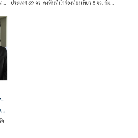
กทม.
ประเทศ 69 จว. คงพื้นที่นำร่องท่องเที่ยว 8 จว. ดื่ม
แอลกอฮอล์ได้ถึง 3 ทุ่ม สถานศึกษาเปิดได้ เพิ่มวัน WFH
อีก14 วัน ไม่ล็อกดาวน์
7-
ยก
ัด