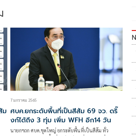
้ม
N
7 มกราคม 2565
ส้ม
ศบค.ยกระดับพื้นที่เป็นสีส้ม 69 จว. ดริ๊
งก์ได้ถึง 3 ทุ่ม เพิ่ม WFH อีก14 วัน
นายกฯถก ศบค.ชุดใหญ่ ยกระดับพื้นที่เป็นสีส้ม ทั่ว