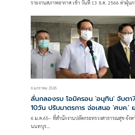
รายงานสภาพอากาศ เช้า วันที่ 13 ธ.ค. 2566 ค่าฝุ่น
มีแนวโน้มลดลงจากเมื่อวาน แต่ยังเกินมาตรฐาน 58
พื้นที่
6 มกราคม 2565
ลั่นกลองรบ โอมิครอน 'อนุทิน' จับตา
10วัน ปรับมาตรการ จ่อเสนอ 'ศบค.' 
ระดับเป็นพื้นที่สีส้ม
6 ม.ค.65– ที่สำนักงานปลัดกระทรวงสาธารณสุข จังหว
นนทบุร…