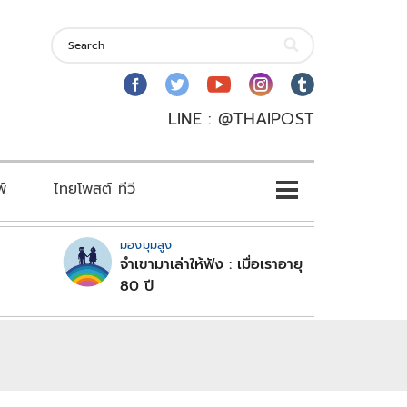
LINE : @THAIPOST
พ์
ไทยโพสต์ ทีวี
มองมุมสูง
จำเขามาเล่าให้ฟัง : เมื่อเราอายุ
80 ปี