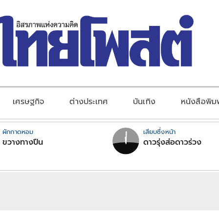
เศรษฐกิจ
ต่างประเทศ
บันเทิง
หนังสือพิม
ผักกาดหอม
เสียบซึ่งหน้า
ขวางทางปืน
ดาวรุ่งส่อดาวร่วง