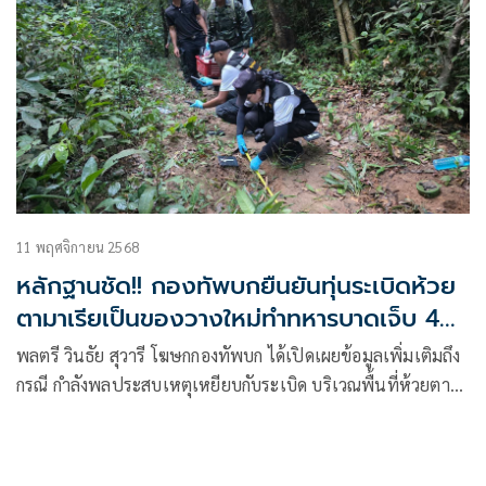
11 พฤศจิกายน 2568
หลักฐานชัด!! กองทัพบกยืนยันทุ่นระเบิดห้วย
ตามาเรียเป็นของวางใหม่ทำทหารบาดเจ็บ 4
นาย
พลตรี วินธัย สุวารี โฆษกกองทัพบก ได้เปิดเผยข้อมูลเพิ่มเติมถึง
กรณี กำลังพลประสบเหตุเหยียบกับระเบิด บริเวณพื้นที่ห้วยตา
มาเรีย อำเภอกันทรลักษ์ จังหวัดศรีสะเกษ