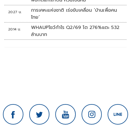
พบกัดแทะลำต้น หวั่นเป็นหมี
การเคหะแห่งชาติ เร่งขับเคลื่อน ‘บ้านเพื่อคน
20:27 น.
ไทย’
WHAUPโชว์กำไร Q2/69 โต 276%แตะ 532
20:14 น.
ล้านบาท