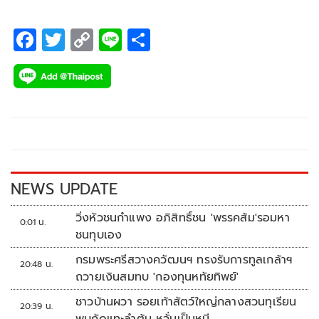
F
T
C
Li
S
ac
wi
o
n
h
e
tt
p
e
ar
b
er
y
e
o
Li
o
n
k
k
NEWS UPDATE
วิ่งหัวชนกำแพง อภิสิทธิ์ชน 'พรรคส้ม'รอมหา
0:01 น.
ชนทุบเอง
กรมพระศรีสวางควัฒนฯ ทรงรับการทูลเกล้าฯ
20:48 น.
ถวายเงินสมทบ 'กองทุนหทัยทิพย์'
ชาวบ้านผวา รอยเท้าสัตว์ใหญ่กลางสวนทุเรียน
20:39 น.