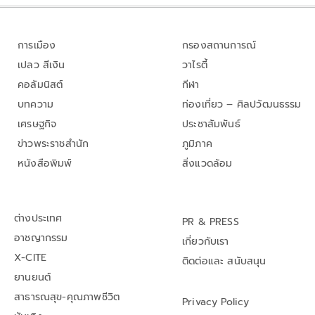
การเมือง
กรองสถานการณ์
เปลว สีเงิน
วาไรตี้
คอลัมนิสต์
กีฬา
บทความ
ท่องเที่ยว – ศิลปวัฒนธรรม
เศรษฐกิจ
ประชาสัมพันธ์
ข่าวพระราชสำนัก
ภูมิภาค
หนังสือพิมพ์
สิ่งแวดล้อม
ต่างประเทศ
PR & PRESS
อาชญากรรม
เกี่ยวกับเรา
X-CITE
ติดต่อและ สนับสนุน
ยานยนต์
สาธารณสุข-คุณภาพชีวิต
Privacy Policy