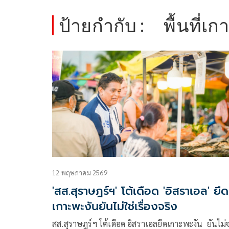
ป้ายกำกับ :
พื้นที่เ
12 พฤษภาคม 2569
'สส.สุราษฎร์ฯ' โต้เดือด 'อิสราเอล' ยึด
เกาะพะงันยันไม่ใช่เรื่องจริง
สส.สุราษฎร์ฯ โต้เดือด อิสราเอลยึดเกาะพะงัน ยันไม่จ