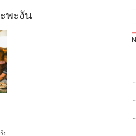
กาะพะงัน
N
ริง