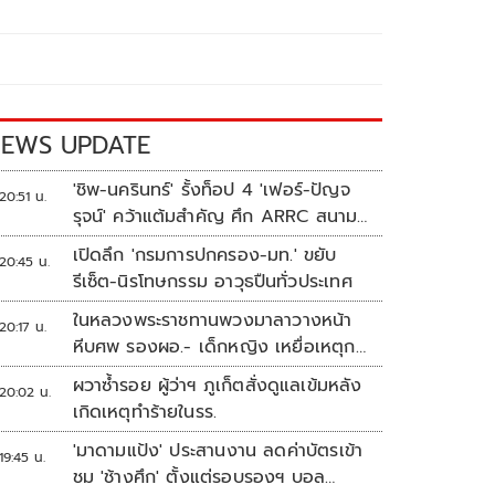
EWS UPDATE
'ชิพ-นครินทร์' รั้งท็อป 4 'เฟอร์-ปัญจ
20:51 น.
รุจน์' คว้าแต้มสำคัญ ศึก ARRC สนาม
4 เรซ 2
เปิดลึก 'กรมการปกครอง-มท.' ขยับ
20:45 น.
รีเซ็ต-นิรโทษกรรม อาวุธปืนทั่วประเทศ
ในหลวงพระราชทานพวงมาลาวางหน้า
20:17 น.
หีบศพ รองผอ.- เด็กหญิง เหยื่อเหตุก
ราดยิง
ผวาซ้ำรอย ผู้ว่าฯ ภูเก็ตสั่งดูแลเข้มหลัง
20:02 น.
เกิดเหตุทำร้ายในรร.
'มาดามแป้ง' ประสานงาน ลดค่าบัตรเข้า
19:45 น.
ชม 'ช้างศึก' ตั้งแต่รอบรองฯ บอล