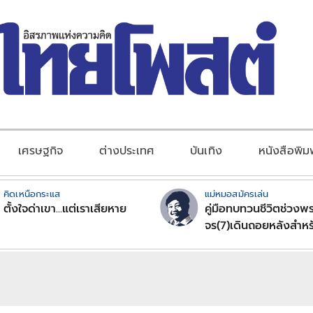
เศรษฐกิจ
ต่างประเทศ
บันเทิง
หนังสือพิม
คิดเหนือกระแส
แม่หมอสมัครเล่น
ตั้งใจด่าเขา...แต่เราเสียหาย
คู่มือทบทวนชีวิตช่วงพร
จร(7)เดินถอยหลังสำหร
ลัคนาราศีตอนที่2