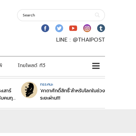
LINE : @THAIPOST
พ์
ไทยโพสต์ ทีวี
ทรรศนะ
ะเสาร์
'คาถาศักดิ์สิทธิ์'สำหรับโลกในช่วง
ับคนทุก
ระยะผ่าน!!!