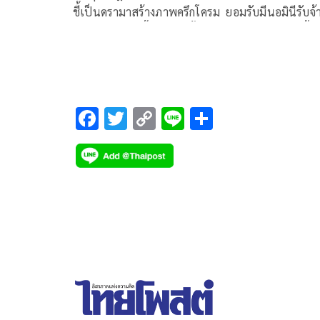
ชี้เป็นดรามาสร้างภาพครึกโครม ยอมรับมีนอมินีรับจ้
เปิดบริษัทแต่เนื้อร้ายตัดทิ้งหมด แจงยิวเยอะช่วงนี้
เพราะกลับบ้านไม่ได้ จากเหตุสงครามกับอิหร่าน
F
T
C
Li
S
ac
wi
o
n
h
e
tt
p
e
ar
b
er
y
e
o
Li
o
n
k
k