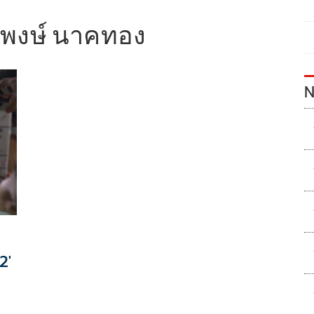
ิพงษ์ นาคทอง
N
2'