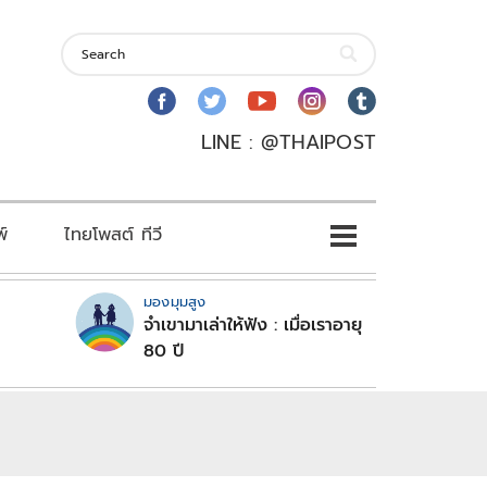
LINE : @THAIPOST
พ์
ไทยโพสต์ ทีวี
มองมุมสูง
จำเขามาเล่าให้ฟัง : เมื่อเราอายุ
80 ปี