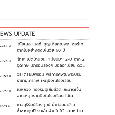
EWS UPDATE
'ลิโอเนล เมสซี' สูญเสียคุณพ่อ 'ฮอร์เก'
22:37 น.
จากไปอย่างสงบในวัย 68 ปี
'ไทย' เปิดบ้านชนะ 'เมียนมา' 2-0 จาก 2
22:26 น.
จุดโทษ เข้ารอบรองฯ บอลอาเซียน ดวล
'สิงคโปร์'
วธ.เตรียมพร้อม พิธีการศพในพระบรม
20:59 น.
ราชานุเคราะห์ เหตุยิงในโรงเรียน
ในหลวง ทรงรับผู้เสียชีวิตและบาดเจ็บ
20:27 น.
จากเหตุกราดยิงในโรงเรียน ไว้ใน
พระบรมราชานุเคราะห์
ชาวบุรีรัมย์ร้องทุกข์ น้ำท่วมนาข้าว
20:13 น.
ซ้ำซากทุกปี รถเล็กผ่านไม่ได้ วอนหน่วย