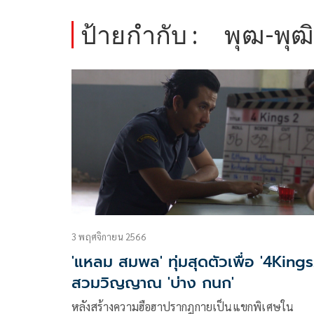
ป้ายกำกับ :
พุฒ-พุฒ
3 พฤศจิกายน 2566
'แหลม สมพล' ทุ่มสุดตัวเพื่อ '4Kings
สวมวิญญาณ 'บ่าง กนก'
หลังสร้างความฮือฮาปรากฎกายเป็นแขกพิเศษใน