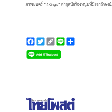
ภาพยนตร์ “4Kings” ล่าสุดนักร้องหนุ่มที่มีเอกลักษณ์
เฉพาะตัว “แหลม-สมพล รุ่งพาณิชย์” ตัดสินใจรับงา
แสดงภาพยนตร์ฟอร์มายักษ์ “4Kings2” กำกับโดย
“พุฒ-พุฒิพงษ์ นาคทอง” ผลงานเรื่องล่าสุดของ
“เนรมิตรหนัง ฟิล์ม”
F
T
C
Li
S
ac
wi
o
n
h
e
tt
p
e
ar
b
er
y
e
o
Li
o
n
k
k