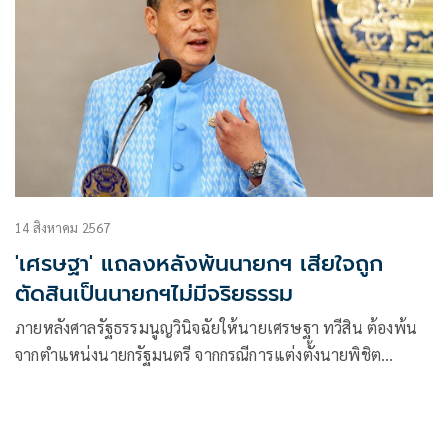
14 สิงหาคม 2567
'เศรษฐา' แถลงหลังพ้นนายกฯ เสียใจถูก
ตัดสินเป็นนายกฯไม่มีจริยธรรม
ภายหลังศาลรัฐธรรมนูญวินิจฉัยให้นายเศรษฐา ทวีสิน ต้องพ้น
จากตำแหน่งนายกรัฐมนตรี จากกรณีการแต่งตั้งนายพิชิต
ชื่นบาน เป็นรัฐมนตรีประจำสำนักนายกรัฐมนตรี