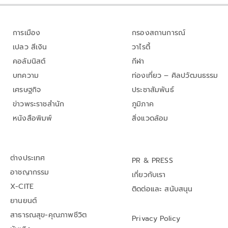
การเมือง
กรองสถานการณ์
เปลว สีเงิน
วาไรตี้
คอลัมนิสต์
กีฬา
บทความ
ท่องเที่ยว – ศิลปวัฒนธรรม
เศรษฐกิจ
ประชาสัมพันธ์
ข่าวพระราชสำนัก
ภูมิภาค
หนังสือพิมพ์
สิ่งแวดล้อม
ต่างประเทศ
PR & PRESS
อาชญากรรม
เกี่ยวกับเรา
X-CITE
ติดต่อและ สนับสนุน
ยานยนต์
สาธารณสุข-คุณภาพชีวิต
Privacy Policy