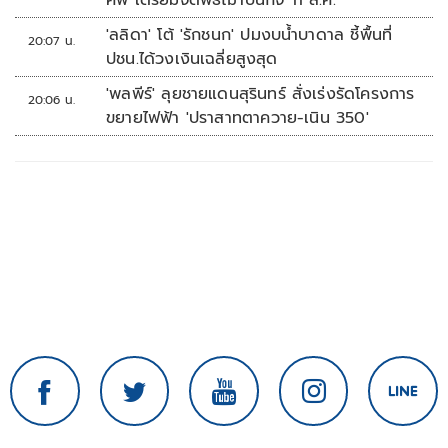
ศพ เตรียมจัดพิธีฌาปนกิจ 11 ส.ค.
'ลลิดา' โต้ 'รักชนก' ปมงบน้ำบาดาล ชี้พื้นที่
20:07 น.
ปชน.ได้วงเงินเฉลี่ยสูงสุด
'พลพีร์' ลุยชายแดนสุรินทร์ สั่งเร่งรัดโครงการ
20:06 น.
ขยายไฟฟ้า 'ปราสาทตาควาย-เนิน 350'