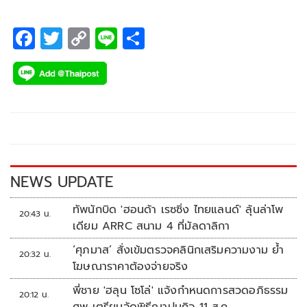
F
T
C
Li
S
ac
wi
o
n
h
e
tt
p
e
ar
b
er
y
e
o
Li
o
n
k
k
NEWS UPDATE
ทัพนักบิด 'ฮอนด้า เรซซิ่ง ไทยแลนด์' ลุ้นล่าโพ
20:43 น.
เดียม ARRC สนาม 4 ที่มัลดาลิกา
‘ศุภมาส’ สั่งเข้มตรวจคลินิกเสริมความงาม ย้ำ
20:32 น.
โฆษณาราคาต้องจ่ายจริง
พี่ชาย 'ฮลุน โซโล่' แจ้งกำหนดการสวดอภิธรรม
20:12 น.