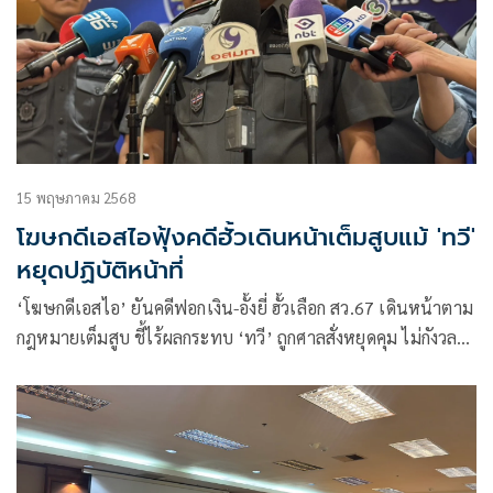
15 พฤษภาคม 2568
โฆษกดีเอสไอฟุ้งคดีฮั้วเดินหน้าเต็มสูบแม้ 'ทวี'
หยุดปฏิบัติหน้าที่
‘โฆษกดีเอสไอ’ ยันคดีฟอกเงิน-อั้งยี่ ฮั้วเลือก สว.67 เดินหน้าตาม
กฎหมายเต็มสูบ ชี้ไร้ผลกระทบ ‘ทวี’ ถูกศาลสั่งหยุดคุม ไม่กังวล
หาก สว. ดำเนินคดีกลับ