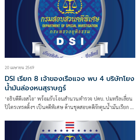
20 เมษายน 2569
DSI เรียก 8 เจ้าของเรือแจง พบ 4 บริษัทโยง
น้ำมันล่องหนสุราษฎร์
‘อธิบดีดีเอสไอ’ พร้อมรับโอนสำนวนตำรวจ ปคบ. ปมทริลเลี่ยน
ปิโตรเทรดดิ้งฯ เป็นคดีพิเศษ ด้านชุดสอบคดีกักตุนน้ำมันเรียก 8
บริษัท แจง 21 – 23 เม.ย. พบ 4 ราย โยงน้ำมันล่องหนกลาง
ทะเลสุราษฎร์ 60 ล้านลิตร