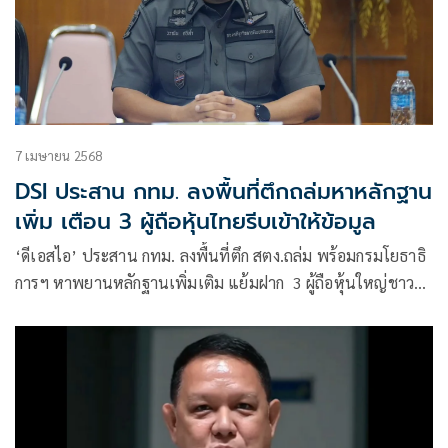
7 เมษายน 2568
DSI ประสาน กทม. ลงพื้นที่ตึกถล่มหาหลักฐาน
เพิ่ม เตือน 3 ผู้ถือหุ้นไทยรีบเข้าให้ข้อมูล
‘ดีเอสไอ’ ประสาน กทม. ลงพื้นที่ตึก สตง.ถล่ม พร้อมกรมโยธาธิ
การฯ หาพยานหลักฐานเพิ่มเติม แย้มฝาก 3 ผู้ถือหุ้นใหญ่ชาว
ไทย บ.ไชน่า เรลเวย์ฯ เข้าพบดีเอสไอ ให้ข้อมูลอันเป็น
ประโยชน์ดีกว่าซ่อนตัวเงียบ ระบุ ขยายผลฐานฟอกเงินได้ หาก
พบความผิดมูลฐาน ตาม 28 ประเภทความผิดกฎหมายฟอกเงิน