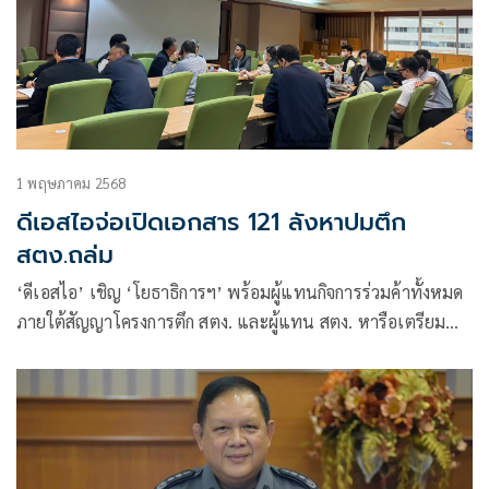
1 พฤษภาคม 2568
ดีเอสไอจ่อเปิดเอกสาร 121 ลังหาปมตึก
สตง.ถล่ม
‘ดีเอสไอ’ เชิญ ‘โยธาธิการฯ’ พร้อมผู้แทนกิจการร่วมค้าทั้งหมด
ภายใต้สัญญาโครงการตึก สตง. และผู้แทน สตง. หารือเตรียม
เปิดเอกสาร 121 ลัง หลังอายัด 26 ตู้คอนเทนเนอร์ในไซต์งาน
ชั่วคราว