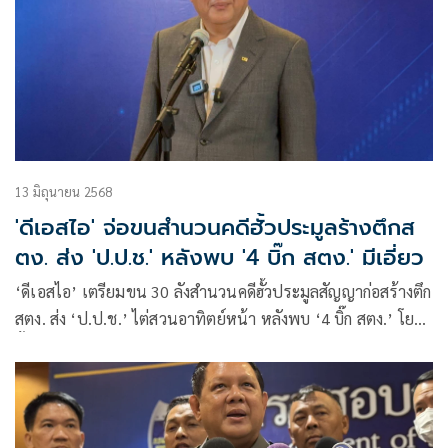
13 มิถุนายน 2568
'ดีเอสไอ' จ่อขนสำนวนคดีฮั้วประมูลร้างตึกส
ตง. ส่ง 'ป.ป.ช.' หลังพบ '4 บิ๊ก สตง.' มีเอี่ยว
‘ดีเอสไอ’ เตรียมขน 30 ลังสำนวนคดีฮั้วประมูลสัญญาก่อสร้างตึก
สตง. ส่ง ‘ป.ป.ช.’ ไต่สวนอาทิตย์หน้า หลังพบ ‘4 บิ๊ก สตง.’ โยง
ฮั้ว ขณะที่สำนวนคดีนอมินี บ.ไชน่า เรลเวย์ฯ ดีเอสไอคุมตัว ‘บิน
ลิง วู’ นายทุนจีนคนสำคัญ ผู้ต้องหารายสุดท้าย ส่งฟ้องอัยการคดี
พิเศษแล้ว ส่วนประเด็น ‘ปูนเหล็ก’ ไม่ได้มาตรฐาน อยู่ระหว่าง
สมอ. ตรวจพิสูจน์ผล เข้าร้องทุกข์กล่าวโทษต่อดีเอสไอ