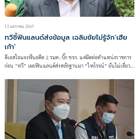
13 มกราคม 2567
ทวีชี้ฟินแลนด์ส่งข้อมูล เฉลิมชัยไม่รู้จัก‘เฮีย
เก้า’
ดีเอสไอแจงฟันอดีต 2 รมต.-บิ๊ก ขรก. แค่ผิดต่อตำแหน่งราชการ
ก่อน “ทวี” เผยฟินแลนด์ส่งหลักฐานมา “ไพโรจน์” ยันไม่เอี่ยว
ค้ามนุษย์