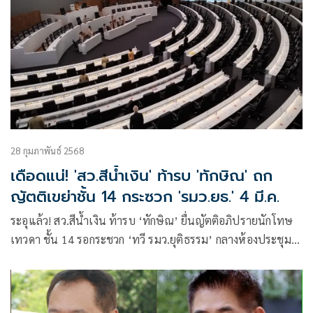
28 กุมภาพันธ์ 2568
เดือดแน่! 'สว.สีน้ำเงิน' ท้ารบ 'ทักษิณ' ถก
ญัตติเขย่าชั้น 14 กระซวก 'รมว.ยธ.' 4 มี.ค.
ระอุแล้ว! สว.สีน้ำเงิน ท้ารบ ‘ทักษิณ’ ยื่นญัตติอภิปรายนักโทษ
เทวดา ชั้น 14 รอกระชวก ‘ทวี รมว.ยุติธรรม’ กลางห้องประชุม 4
มี.ค. ตะลึงระดับบิ๊กเนม ‘ปธ.กมธ.’ ลงชื่อเพียบ พี่ชาย ‘มท.2’
เอาด้วย ศึกนี้จบไม่ง่าย