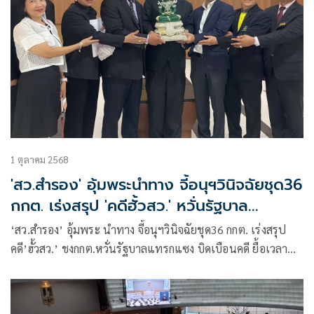
1 ตุลาคม 2568
'สว.สำรอง' อุ้มพระนำทาง จี้อนุฯวินิจฉัยชุด36
กกต. เร่งสรุป 'คดีฮั้วสว.' หวั่นรัฐบาล
แทรกแซง
‘สว.สำรอง’ อุ้มพระ นำทาง จี้อนุฯวินิจฉัยชุด36 กกต. เร่งสรุป
คดี’ฮั้วสว.’ ชงกกต.หวั่นรัฐบาลแทรกแซง บิดเบือนคดี ยื้อเวลา
ประกาศยืนหยัดเคลื่อนไหวจนกว่ากกต. วินิจฉัย