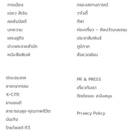
การเมือง
กรองสถานการณ์
เปลว สีเงิน
วาไรตี้
คอลัมนิสต์
กีฬา
บทความ
ท่องเที่ยว – ศิลปวัฒนธรรม
เศรษฐกิจ
ประชาสัมพันธ์
ข่าวพระราชสำนัก
ภูมิภาค
หนังสือพิมพ์
สิ่งแวดล้อม
ต่างประเทศ
PR & PRESS
อาชญากรรม
เกี่ยวกับเรา
X-CITE
ติดต่อและ สนับสนุน
ยานยนต์
สาธารณสุข-คุณภาพชีวิต
Privacy Policy
บันเทิง
ไทยโพสต์ ทีวี