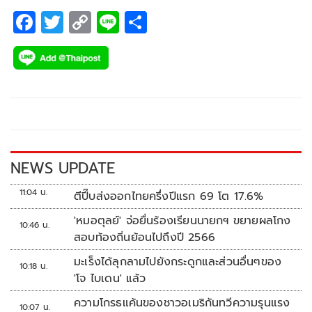
F
T
C
Li
S
ac
wi
o
n
h
e
tt
p
e
ar
b
er
y
e
o
Li
o
n
k
k
NEWS UPDATE
11:04 น.
ตีปี๊บส่งออกไทยครึ่งปีแรก 69 โต 17.6%
'หมอตุลย์' จ่อยื่นร้องเรียนนายกฯ ขยายผลโกง
10:46 น.
สอบท้องถิ่นย้อนไปถึงปี 2566
มะเร็งได้ลุกลามไปยังกระดูกและส่วนอื่นๆของ
10:18 น.
'โจ ไบเดน' แล้ว
ความโกรธแค้นของชาวอเมริกันทวีความรุนแรง
10:07 น.