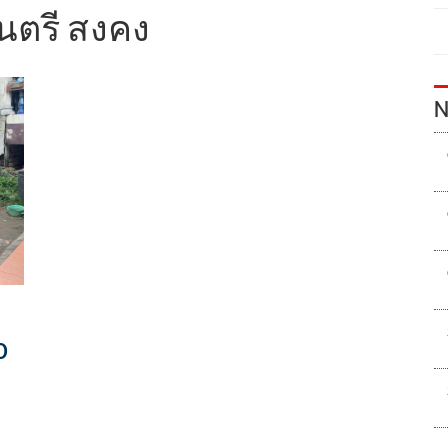
นตรี สงคง
N
0