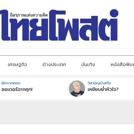
เศรษฐกิจ
ต่างประเทศ
บันเทิง
หนังสือพิม
ผักกาดหอม
วิสามัญบันเทิง
ออเดอร์จากคุก!
เหยียบย่ำหัวใจ?