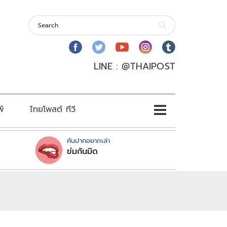
LINE : @THAIPOST
พ์
ไทยโพสต์ ทีวี
คันปากอยากเล่า
ข่มกันมิด