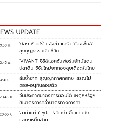
EWS UPDATE
'ก้อง ห้วยไร่' แจ้งข่าวเศร้า 'น้องพั้นช์'
0:53 น.
ลูกบุญธรรมเสียชีวิต
'VIVANT' ซีรีส์แอคชันฟอร์มยักษ์แดน
0:45 น.
ปลาดิบ ซีซันใหม่ยกกองลุยเดือดในไทย
ล่มซ้ำซาก สุญญากาศกสทช. สรณไม่
0:01 น.
ถอย-อนุทินลอยตัว
จีนประกาศมาตรการตอบโต้ เหตุสหรัฐฯ
23:43 น.
ใช้มาตรการคว่ำบาตรทางการค้า
'อาม่าแต๋ว' ซุปตาร์วัยเก๋า ขึ้นแท่นนัก
23:05 น.
แสดงหมื่นล้าน