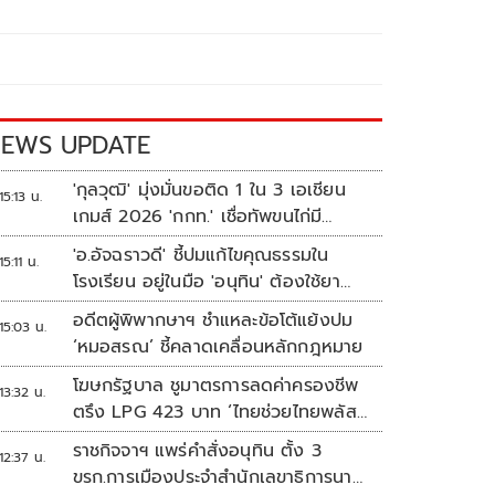
EWS UPDATE
'กุลวุฒิ' มุ่งมั่นขอติด 1 ใน 3 เอเชียน
15:13 น.
เกมส์ 2026 'กกท.' เชื่อทัพขนไก่มี
เหรียญแน่
'อ.อัจฉราวดี' ชี้ปมแก้ไขคุณธรรมใน
15:11 น.
โรงเรียน อยู่ในมือ 'อนุทิน' ต้องใช้ยา
แรงกับ ก.ศึกษา เรื่องปืนแค่ปลายเหตุ
อดีตผู้พิพากษาฯ ชำแหละข้อโต้แย้งปม
15:03 น.
‘หมอสรณ’ ชี้คลาดเคลื่อนหลักกฎหมาย
โฆษกรัฐบาล ชูมาตรการลดค่าครองชีพ
13:32 น.
ตรึง LPG 423 บาท ‘ไทยช่วยไทยพลัส’
ดันเงินหมุนแสนล้าน
ราชกิจจาฯ แพร่คำสั่งอนุทิน ตั้ง 3
12:37 น.
ขรก.การเมืองประจำสำนักเลขาธิการนา