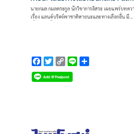
ยั่งยืนกว่า
นายกมล กมลตระกูล นักวิขาการอิสระ เผยแพร่บทคว
เรื่อง แลนด์บริดจ์พาชาติหายนะและทางเลือกอื่น มี
เนื้อหาดังนี้ รัฐต้องฟังเสียงประชาชน โดยเฉพาะคนใ
ท้องที่หลายสิบจังหวัดที่จะได้รับผลกระทบโดยตรง
F
T
C
Li
S
ac
wi
o
n
h
e
tt
p
e
ar
b
er
y
e
o
Li
o
n
k
k