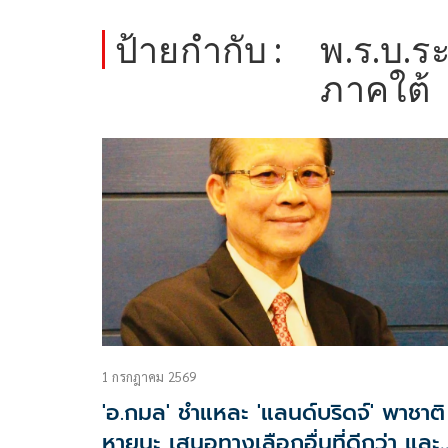
ป้ายกำกับ :
พ.ร.บ.ร
ภาคใต้
1 กรกฎาคม 2569
'อ.กมล' ชำแหละ 'แลนด์บริดจ์' พาชาติ
หายนะ เสนอทางเลือกอื่นที่ดีกว่า และ