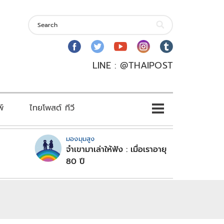
LINE : @THAIPOST
พ์
ไทยโพสต์ ทีวี
มองมุมสูง
จำเขามาเล่าให้ฟัง : เมื่อเราอายุ
80 ปี