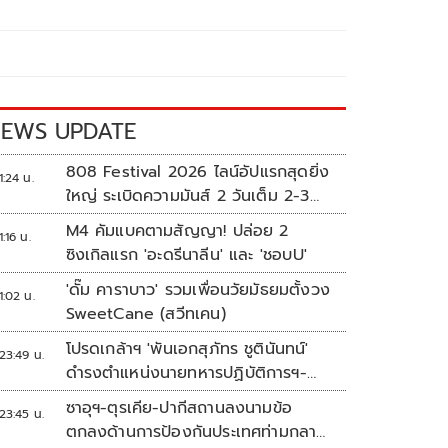
EWS UPDATE
808 Festival 2026 ไลน์อัปแรกสุดยิ่ง
1:24 น.
ใหญ่ ระเบิดความมันส์ 2 วันเต็ม 2-3
ต.ค.นี้
M4 คัมแบคตามสัญญา! ปล่อย 2
1:16 น.
ซิงเกิลแรก 'อะดรีนาลีน' และ 'ชอบU'
'ดั๊ม คาราบาว' รวมเพื่อนวัยมัธยมตั้งวง
1:02 น.
SweetCane (สวีทเคน)
โปรดเกล้าฯ 'พันเอกสุภัทร ชูตินันทน์'
23:49 น.
ดำรงตำแหน่งนายทหารปฏิบัติการฯ-
พระราชทานยศ 'พลตรี'
ซาอุฯ-ตุรเคีย-ปากีสถานลงนามข้อ
23:45 น.
ตกลงด้านการป้องกันประเทศท่ามกลาง