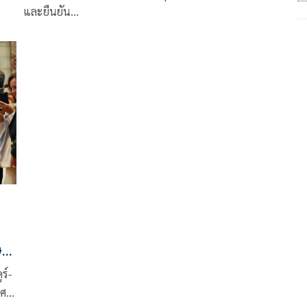
และยืนยัน…
ษา
ร์-
เศส