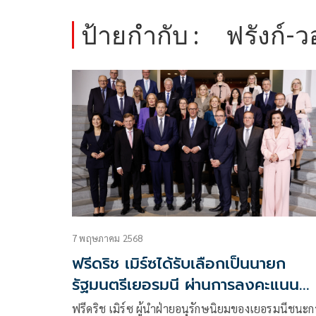
ป้ายกำกับ :
ฟรังก์-
7 พฤษภาคม 2568
ฟรีดริช เมิร์ซได้รับเลือกเป็นนายก
รัฐมนตรีเยอรมนี ผ่านการลงคะแนน
เสียงรับรองรอบสอง
ฟรีดริช เมิร์ซ ผู้นำฝ่ายอนุรักษนิยมของเยอรมนีชนะก