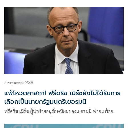
6 พฤษภาคม 2568
แพ้โหวตคาสภา! ฟรีดริช เมิร์ซยังไม่ได้รับการ
เลือกเป็นนายกรัฐมนตรีเยอรมนี
ฟรีดริช เมิร์ซ ผู้นำฝ่ายอนุรักษนิยมของเยอรมนี พ่ายแพ้อย…