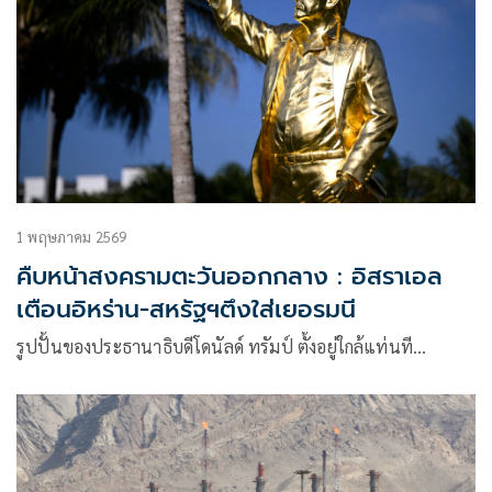
1 พฤษภาคม 2569
คืบหน้าสงครามตะวันออกกลาง : อิสราเอล
เตือนอิหร่าน-สหรัฐฯตึงใส่เยอรมนี
รูปปั้นของประธานาธิบดีโดนัลด์ ทรัมป์ ตั้งอยู่ใกล้แท่นที…