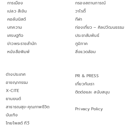
การเมือง
กรองสถานการณ์
เปลว สีเงิน
วาไรตี้
คอลัมนิสต์
กีฬา
บทความ
ท่องเที่ยว – ศิลปวัฒนธรรม
เศรษฐกิจ
ประชาสัมพันธ์
ข่าวพระราชสำนัก
ภูมิภาค
หนังสือพิมพ์
สิ่งแวดล้อม
ต่างประเทศ
PR & PRESS
อาชญากรรม
เกี่ยวกับเรา
X-CITE
ติดต่อและ สนับสนุน
ยานยนต์
สาธารณสุข-คุณภาพชีวิต
Privacy Policy
บันเทิง
ไทยโพสต์ ทีวี