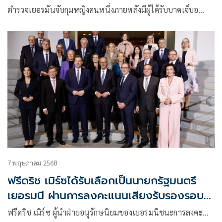
ตำรวจเยอรมันจับกุมหญิงคนหนึ่งภายหลังมีผู้ได้รับบาดเจ็บอ…
7 พฤษภาคม 2568
ฟรีดริช เมิร์ซได้รับเลือกเป็นนายกรัฐมนตรี
เยอรมนี ผ่านการลงคะแนนเสียงรับรองรอบ
สอง
ฟรีดริช เมิร์ซ ผู้นำฝ่ายอนุรักษนิยมของเยอรมนีชนะการลงคะ…