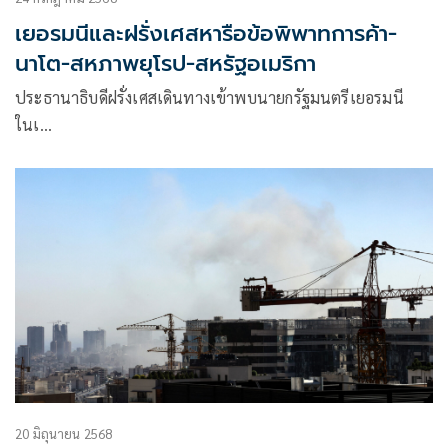
เยอรมนีและฝรั่งเศสหารือข้อพิพาทการค้า-
นาโต-สหภาพยุโรป-สหรัฐอเมริกา
ประธานาธิบดีฝรั่งเศสเดินทางเข้าพบนายกรัฐมนตรีเยอรมนี
ในเ…
20 มิถุนายน 2568