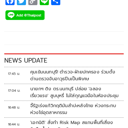
F
T
C
Li
S
ac
wi
o
n
h
e
tt
p
e
ar
b
er
y
e
o
Li
o
n
k
k
NEWS UPDATE
คุมเข้มนนทบุรี! ตำรวจ-ฝ่ายปกครอง ร่วมตั้ง
17:45 น.
ด่านตรวจจับอาวุธปืนเป็นพิเศษ
นายกฯ ติง ตร.นนทบุรี ปล่อย 'ฉลอง
17:04 น.
เรี่ยวแรง' สูบบุหรี่ ไม่ใส่กุญแจมือในห้องประชุม
จี้รัฐเร่งแก้วิกฤติมันสำปะหลังไทย ห่วงกระทบ
16:48 น.
ห่วงโซ่อุตสาหกรรม
'เอกนิติ' สั่งทำ Risk Map สแกนพื้นที่เสี่ยง
16:44 น.