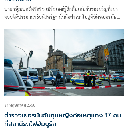
นายกรัฐมนตรีฟรีดริช เมิร์ซเองก็รู้สึกตื่นเต้นกับของขวัญที่เขา
มอบให้ประธานาธิบดีสหรัฐฯ นั่นคือสำเนาใบสูติบัตรเยอรมัน
ของฟรีดริช-ปู่ขอ
24 พฤษภาคม 2568
ตำรวจเยอรมันจับกุมหญิงก่อเหตุแทง 17 คน
ที่สถานีรถไฟฮัมบูร์ก