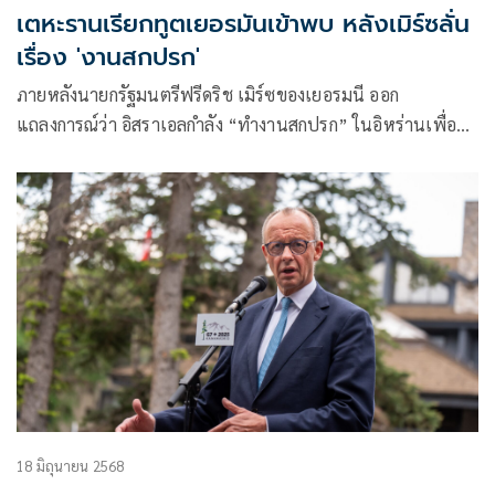
เตหะรานเรียกทูตเยอรมันเข้าพบ หลังเมิร์ซลั่น
เรื่อง 'งานสกปรก'
ภายหลังนายกรัฐมนตรีฟรีดริช เมิร์ซของเยอรมนี ออก
แถลงการณ์ว่า อิสราเอลกำลัง “ทำงานสกปรก” ในอิหร่านเพื่อ
คนอื่นๆ อิหร่านจึงเรีย
18 มิถุนายน 2568