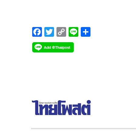
เปอร์สตาร์แห่งวงการศิลปะป้องกันตัวแบบผสม MMA
เวทีอัลติเมต ไฟต์ หรือยูเอฟซี ในช่วงปี 2023
F
T
C
Li
S
ac
wi
o
n
h
e
tt
p
e
ar
b
er
y
e
o
Li
o
n
k
k