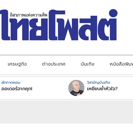
เศรษฐกิจ
ต่างประเทศ
บันเทิง
หนังสือพิม
ผักกาดหอม
วิสามัญบันเทิง
ออเดอร์จากคุก!
เหยียบย่ำหัวใจ?