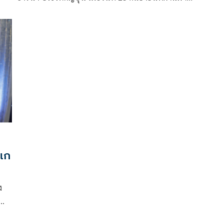
ไฟต์พิเศษที่แฟนๆ จับตามอง เป็นการดวลกันระหว่าง ฟ
ลอยด์ เมเวทเธอร์ จูเนียร์ อดีตแชมป์โลกเจ้าของสถิติไร้
พ่ายตลอดชีพ พบ มิคุรุ อาซากุระ นักสู้ขวัญใจเจ้าถิ่น อดีต
แชมป์ศิลปะการต่อสู้แบบผสม 2 สมัย
กเก
ง
ซู