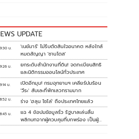
EWS UPDATE
'เนย์มาร์' ไม่รีบตัดสินใจอนาคต หลังใกล้
9:30 น.
หมดสัญญา 'ซานโตส'
ยกระดับสำนักงานที่ดิน! จดทะเบียนสิทธิ
9:26 น.
และนิติกรรมออนไลน์ทั่วประเทศ
เปิดอีกมุม! กรมอุทยานฯ เคลียร์ปมร้อน
9:14 น.
'วีระ' สับเละที่พักเลวทรามมาก
8:52 น.
ร่าง 'ฮลุน โซโล่' ถึงประเทศไทยแล้ว
แฉ 4 ข้อปมข้อมูลรั่ว รัฐบาลเล่นลิ้น
8:45 น.
พลิกบทจากผู้ควบคุมที่บกพร่อง เป็นผู้
เสียหายขู่ฟ้องคนเอาความจริงมาพูด