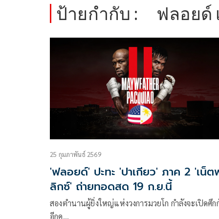
ป้ายกำกับ :
ฟลอยด์ เ
25 กุมภาพันธ์ 2569
'ฟลอยด์' ปะทะ 'ปาเกียว' ภาค 2 'เน็ต
ลิกซ์' ถ่ายทอดสด 19 ก.ย.นี้
สองตำนานผู้ยิ่งใหญ่แห่งวงการมวยโก กำลังจะเปิดศึกก
อีกค…