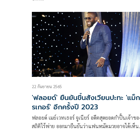
22 กันยายน 2565
'ฟลอยด์' ยืนยันขึ้นสังเวียนปะทะ 'แม็
รเกอร์' อีกครั้งปี 2023
ฟลอยด์ เมย์เวทเธอร์ จูเนียร์ อดีตสุดยอดกำปั้นเจ้าขอ
สถิติไร้พ่าย ออกมายืนยันว่าแฟนหมัดมวยอาจได้เห็น
ไฟต์ล้างตาระหว่างเขากับ คอเนอร์ แม็คเกรเกอร์ อดีต