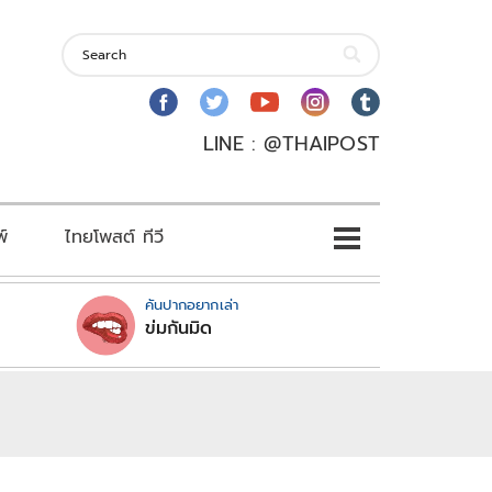
LINE : @THAIPOST
พ์
ไทยโพสต์ ทีวี
คันปากอยากเล่า
ข่มกันมิด