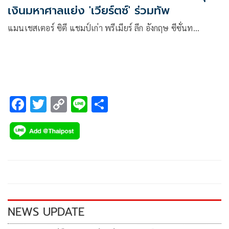
เงินมหาศาลแย่ง 'เวียร์ตซ์' ร่วมทัพ
แมนเชสเตอร์ ซิตี แชมป์เก่า พรีเมียร์ ลีก อังกฤษ ซีซั่นท…
F
T
C
Li
S
ac
wi
o
n
h
e
tt
p
e
ar
b
er
y
e
o
Li
o
n
k
k
NEWS UPDATE