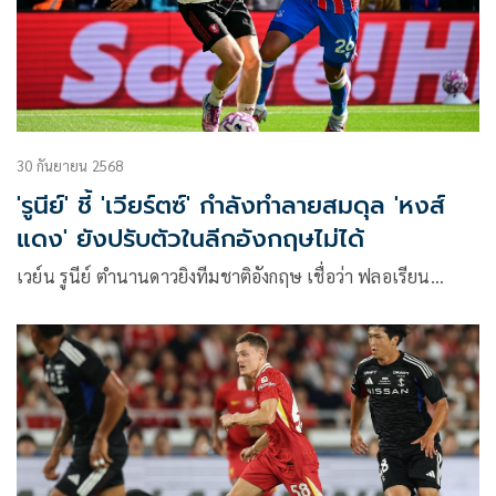
30 กันยายน 2568
'รูนีย์' ชี้ 'เวียร์ตซ์' กำลังทำลายสมดุล 'หงส์
แดง' ยังปรับตัวในลีกอังกฤษไม่ได้
เวย์น รูนีย์ ตำนานดาวยิงทีมชาติอังกฤษ เชื่อว่า ฟลอเรียน…