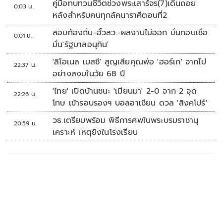
คู่มือทบทวนชีวิตช่วงพระเสาร์จร(7)เดินถอย
0:03 น.
หลังสำหรับคนทุกลัคนาราศีตอนที่2
สอบท้องถิ่น-ฮั้วสว.-ผลงานไม่ออก บั่นทอนเชื่อ
0:01 น.
มั่น'รัฐบาลอนุทิน'
'ลิโอเนล เมสซี' สูญเสียคุณพ่อ 'ฮอร์เก' จากไป
22:37 น.
อย่างสงบในวัย 68 ปี
'ไทย' เปิดบ้านชนะ 'เมียนมา' 2-0 จาก 2 จุด
22:26 น.
โทษ เข้ารอบรองฯ บอลอาเซียน ดวล 'สิงคโปร์'
วธ.เตรียมพร้อม พิธีการศพในพระบรมราชานุ
20:59 น.
เคราะห์ เหตุยิงในโรงเรียน