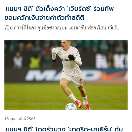
'แมนฯ ซิตี' ตัวเต็งคว้า 'เวียร์ตซ์' ร่วมทัพ
ยอมควักเงินจ่ายค่าตัวทำสถิติ
เป๊ป กวาร์ดิโอลา กุนซือชาวสเปน เจรจากับ ฟลอเรียน เวียร์…
18 กุมภาพันธ์ 2568
'แมนฯ ซิตี' โดดร่วมวง 'มาดริด-บาเยิร์น' ทุ่ม