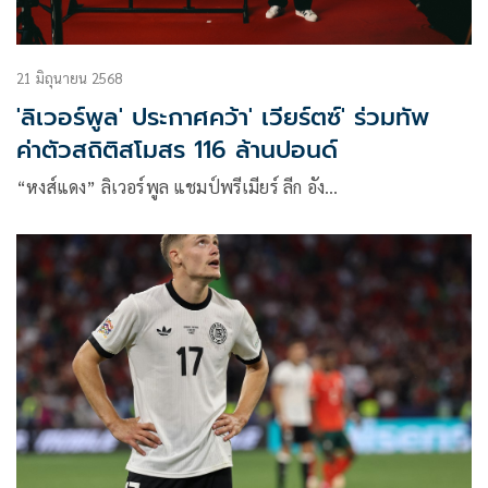
21 มิถุนายน 2568
'ลิเวอร์พูล' ประกาศคว้า' เวียร์ตซ์' ร่วมทัพ
ค่าตัวสถิติสโมสร 116 ล้านปอนด์
“หงส์แดง” ลิเวอร์พูล แชมป์พรีเมียร์ ลีก อัง…