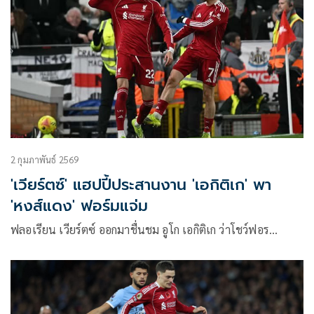
2 กุมภาพันธ์ 2569
'เวียร์ตซ์' แฮปปี้ประสานงาน 'เอกิติเก' พา
'หงส์แดง' ฟอร์มแจ่ม
ฟลอเรียน เวียร์ตซ์ ออกมาชื่นชม อูโก เอกิติเก ว่าโชว์ฟอร…