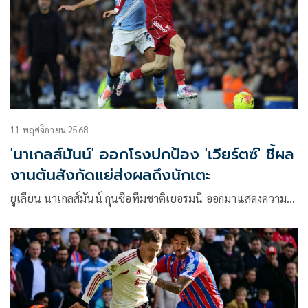
11 พฤศจิกายน 2568
'นาเกลส์มันน์' ออกโรงปกป้อง 'เวียร์ตซ์' ชี้ผล
งานต้นสังกัดแย่ส่งผลถึงนักเตะ
ยูเลียน นาเกลส์มันน์ กุนซือทีมชาติเยอรมนี ออกมาแสดงความ…