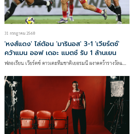
31 กรกฎาคม 2568
'หงส์แดง' ไล่ต้อน 'มารินอส' 3-1 'เวียร์ตซ์'
คว้าแมน ออฟ เดอะ แมตช์ รับ 1 ล้านเยน
ฟลอเรียน เวียร์ตซ์ ดาวเตะทีมชาติเยอรมนี ผงาดคว้ารางวัลแ…