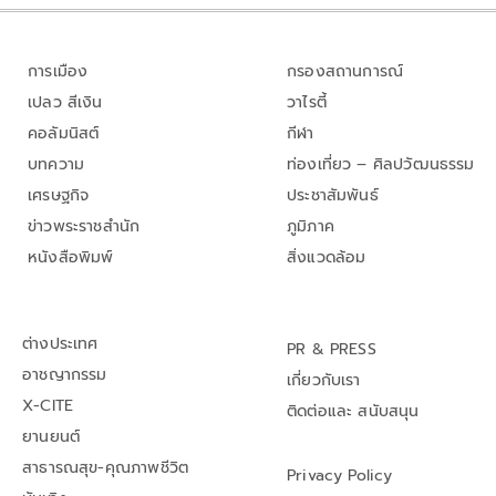
การเมือง
กรองสถานการณ์
เปลว สีเงิน
วาไรตี้
คอลัมนิสต์
กีฬา
บทความ
ท่องเที่ยว – ศิลปวัฒนธรรม
เศรษฐกิจ
ประชาสัมพันธ์
ข่าวพระราชสำนัก
ภูมิภาค
หนังสือพิมพ์
สิ่งแวดล้อม
ต่างประเทศ
PR & PRESS
อาชญากรรม
เกี่ยวกับเรา
X-CITE
ติดต่อและ สนับสนุน
ยานยนต์
สาธารณสุข-คุณภาพชีวิต
Privacy Policy