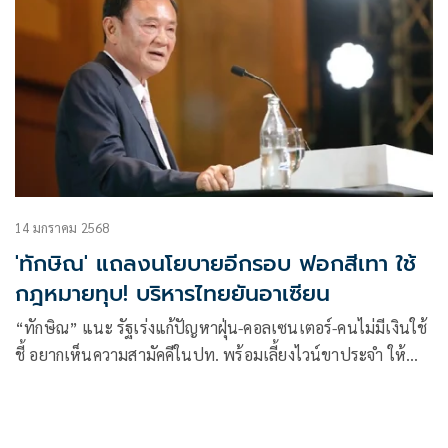
14 มกราคม 2568
'ทักษิณ' แถลงนโยบายอีกรอบ ฟอกสีเทา ใช้
กฎหมายทุบ! บริหารไทยยันอาเซียน
“ทักษิณ” แนะ รัฐเร่งแก้ปัญหาฝุ่น-คอลเซนเตอร์-คนไม่มีเงินใช้
ชี้ อยากเห็นความสามัคคีในปท. พร้อมเลี้ยงไวน์ขาประจำ ให้
หยุดเสียที ถามไม่ใช้รัฐบ