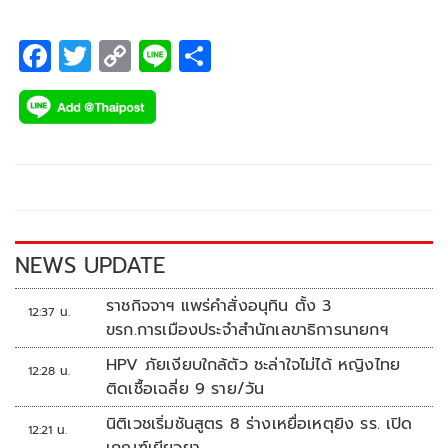
F
T
C
Li
S
ac
wi
o
n
h
e
tt
p
e
ar
b
er
y
e
o
Li
o
n
k
k
NEWS UPDATE
ราชกิจจาฯ แพร่คำสั่งอนุทิน ตั้ง 3
12:37 น.
ขรก.การเมืองประจำสำนักเลขาธิการนายกฯ
HPV ภัยเงียบใกล้ตัว ชะล่าใจไม่ได้ หญิงไทย
12:28 น.
ติดเชื้อเฉลี่ย 9 ราย/วัน
นิติเวชเริ่มชันสูตร 8 ร่างเหยื่อเหตุยิง รร. เปิด
12:21 น.