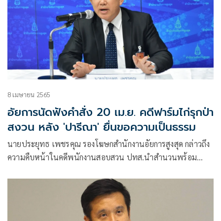
8 เมษายน 2565
อัยการนัดฟังคำสั่ง 20 เม.ย. คดีฟาร์มไก่รุกป่า
สงวน หลัง 'ปารีณา' ยื่นขอความเป็นธรรม
นายประยุทธ เพชรคุณ รองโฆษกสำนักงานอัยการสูงสุด กล่าวถึง
ความคืบหน้าในคดีพนักงานสอบสวน ปทส.นำสำนวนพร้อม
ความเห็นสมควรสั่งฟ้อง น.ส.ปารีณา ไกรคุปต์ ส.ส.ราชบุรี