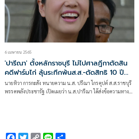
6 เมษายน 2565
'ปารีณา' ตั้งหลักราชบุรี ไม่ไปศาลฎีกาตัดสิน
คดีฟาร์มไก่ ลุ้นระทึกพ้นส.ส.-ตัดสิทธิ 10 ปี
หรือไม่
นายทิวา การกะสัง ทนายความ น.ส. ปรีณา ไกรคุปต์ ส.ส.ราชบุรี
พรรคพลังประชารัฐ เปิดเผยว่า น.ส.ปารีณา ได้ส่งข้อความทาง
ไลน์มาถึงตนเมื่อเย็นวันที่ 6 เม.ย.ว่า จะไม่เดินทางไปฟังคำ
ตัดสินที่ศาลฎีกา สนามหลวง เวลา 10.30 น.ในวันที่ 7 เม.ย.ที่
ศาลฎีกานัดฟังคำพิพากษา
F
T
C
Li
S