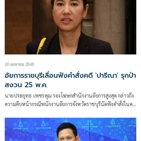
20 เมษายน 2565
อัยการราชบุรีเลื่อนฟังคำสั่งคดี 'ปารีณา' รุกป่า
สงวน 25 พ.ค.
นายประยุทธ เพชรคุณ รองโฆษกสำนักงานอัยการสูงสุด กล่าวถึง
ความคืบหน้ากรณีพนักงานอัยการจังหวัดราชบุรีนัดฟังคำสั่งในคดี
พนักงานสอบสวน ปทส.นำสำนวนพร้อมความเห็นสมควรสั่งฟ้อง
น.ส.ปารีณา ไกรคุปต์ ส.ส.ราชบุรี พรรคพลังประชารัฐ