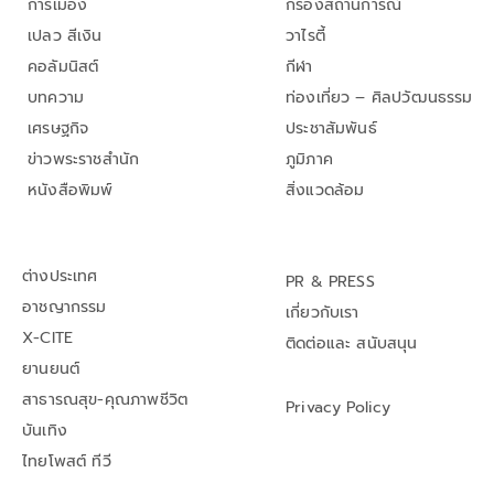
การเมือง
กรองสถานการณ์
เปลว สีเงิน
วาไรตี้
คอลัมนิสต์
กีฬา
บทความ
ท่องเที่ยว – ศิลปวัฒนธรรม
เศรษฐกิจ
ประชาสัมพันธ์
ข่าวพระราชสำนัก
ภูมิภาค
หนังสือพิมพ์
สิ่งแวดล้อม
ต่างประเทศ
PR & PRESS
อาชญากรรม
เกี่ยวกับเรา
X-CITE
ติดต่อและ สนับสนุน
ยานยนต์
สาธารณสุข-คุณภาพชีวิต
Privacy Policy
บันเทิง
ไทยโพสต์ ทีวี