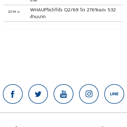
WHAUPโชว์กำไร Q2/69 โต 276%แตะ 532
20:14 น.
ล้านบาท