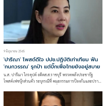
9 มิถุนายน 2565
'ปารีณา' โพสต์ดีใจ ปปช.ปฏิบัติเท่าเทียม ฟัน
'กนกวรรณ' รุกป่า แต่บิ๊กเพื่อไทยยังอยู่สบาย
น.ส. ปารีณา ไกรคุปต์ อดีตส.ส.ราชบุรี พรรคพลังประชารัฐ
โพสต์เฟซบุ๊กส่วนตัว ระบุกรณีที่ คณะกรรมการป้องกันและปราบ
ปรามการทุจริตแห่งชาติ(ป.ป.ช.) ชี้มูลความผิด นายสุนทร วิลา
วัลย์ นายกองค์การบริหารส่วนจังหวัดปราจีนบุรี นางกนกวรรณ วิ
ลาวัลย์ รัฐมนตรีช่วยว่าการกระทรวงศึกษาธิการ ฐาน