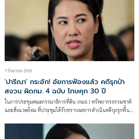
7 กันยายน 2565
'ปารีณา' กระอัก! อัยการฟ้องแล้ว คดีรุกป่า
สงวน ผิดกม. 4 ฉบับ โทษคุก 30 ปี
ในการประชุมคณะกรรมาธิการที่ดิน (กมธ.) ทรัพยากรธรรมชาติ
และสิ่งแวดล้อม ที่ประชุมได้รับทราบผลการดำเนินคดีบุกรุกพื้นที่
ป่าสงวนแห่งชาติในพื้นที่ อ.จอมบึง จ.ราชบุรี ของน.ส.ปารีณา
ไกรคุปต์ อดีต ส.ส.ราชบุรี พรรคพลังประชารัฐ