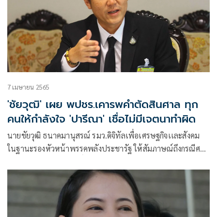
7 เมษายน 2565
'ชัยวุฒิ' เผย พปชร.เคารพคำตัดสินศาล ทุก
คนให้กำลังใจ 'ปารีณา' เชื่อไม่มีเจตนาทำผิด
นายชัยวุฒิ ธนาคมานุสรณ์ รมว.ดิจิทัลเพื่อเศรษฐกิจเเละสังคม
ในฐานะรองหัวหน้าพรรคพลังประชารัฐ ให้สัมภาษณ์ถึงกรณีศาล
ฎีกามีคำสั่งเพิกถอนสิทธิ์ทางการเมืองของ น.ส.ปารีณา ไกรคุปต์
ส.ส.ราชบุรี พรรคพลังประชารัฐ ตลอดชีวิตว่า