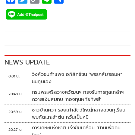
ac
wi
o
n
h
e
tt
p
e
ar
b
er
y
e
o
Li
o
n
k
k
NEWS UPDATE
วิ่งหัวชนกำแพง อภิสิทธิ์ชน 'พรรคส้ม'รอมหา
0:01 น.
ชนทุบเอง
กรมพระศรีสวางควัฒนฯ ทรงรับการทูลเกล้าฯ
20:48 น.
ถวายเงินสมทบ 'กองทุนหทัยทิพย์'
ชาวบ้านผวา รอยเท้าสัตว์ใหญ่กลางสวนทุเรียน
20:39 น.
พบกัดแทะลำต้น หวั่นเป็นหมี
การเคหะแห่งชาติ เร่งขับเคลื่อน ‘บ้านเพื่อคน
20:27 น.
ไทย’