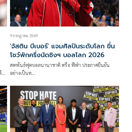
9 กรกฎาคม 2569
'จัสติน บีเบอร์' แจมศิลปินระดับโลก ขึ้น
โชว์พักครึ่งนัดชิงฯ บอลโลก 2026
สหพันธ์ฟุตบอลนานาชาติ หรือ ฟีฟ่า ประกาศยืนยัน
คือ
อย่างเป็นท…
ัด