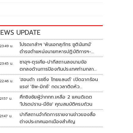
EWS UPDATE
โปรดเกล้าฯ 'พันเอกสุภัทร ชูตินันทน์'
23:49 น.
ดำรงตำแหน่งนายทหารปฏิบัติการฯ-
พระราชทานยศ 'พลตรี'
ซาอุฯ-ตุรเคีย-ปากีสถานลงนามข้อ
23:45 น.
ตกลงด้านการป้องกันประเทศท่ามกลาง
สงครามในภูมิภาค
'ฮอนด้า เรซซิ่ง ไทยแลนด์' เปิดฉากร้อน
22:46 น.
แรง! 'ชิพ-มิกซ์' กดเวลาติดหัว
แถว ARRC สนาม 4 ที่มัลดาลิกา
ศึกชิงชัยผู้ว่ากกท.เหลือ 2 แคนดิเดต
21:57 น.
'โปรดปราน-มีชัย' คุณสมบัติครบถ้วน
ปากีสถานจำกัดการรายงานข่าวของสื่อ
21:47 น.
ต่างประเทศนอกเมืองสำคัญ