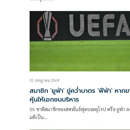
31 กรกฎาคม 2569
สมาชิก 'ยูฟ่า' ขู่คว่ำบาตร 'ฟีฟ่า' หาก
หุ้นให้เอกชนบริหาร
55 ชาติสมาชิกของสหพันธ์ฟุตบอลยุโรป หรือ ยูฟ่า ล
มติเป็น…