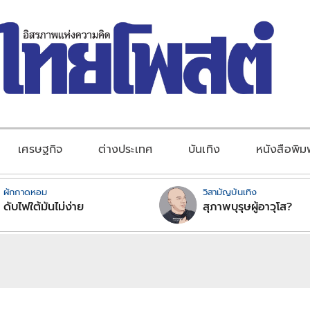
เศรษฐกิจ
ต่างประเทศ
บันเทิง
หนังสือพิม
ผักกาดหอม
วิสามัญบันเทิง
ดับไฟใต้มันไม่ง่าย
สุภาพบุรุษผู้อาวุโส?