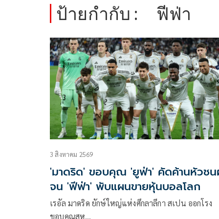
ป้ายกำกับ :
ฟีฟ่า
3 สิงหาคม 2569
'มาดริด' ขอบคุณ 'ยูฟ่า' คัดค้านหัวชน
จน 'ฟีฟ่า' พับแผนขายหุ้นบอลโลก
เรอัล มาดริด ยักษ์ใหญ่แห่งศึกลาลีกา สเปน ออกโรง
ขอบคุณสห…