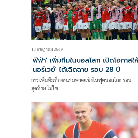
13 กรกฎาคม 2569
'ฟีฟ่า' เพิ่มทีมในบอลโลก เปิดโอกาสให
'นอร์เวย์' ได้เฉิดฉาย รอบ 28 ปี
การเพิ่มทีมที่ลงสนามฟาดแข้งในฟุตบอลโลก รอบ
สุดท้าย ไม่ใช…