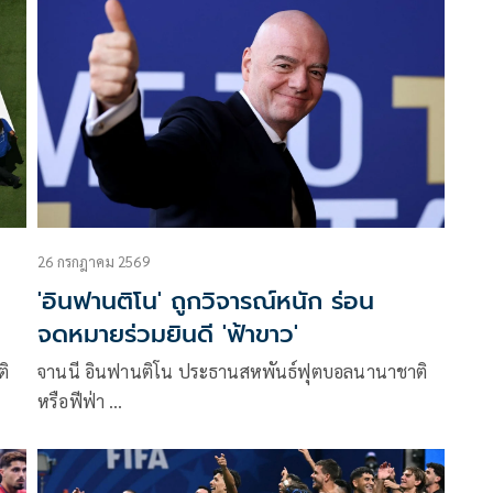
26 กรกฎาคม 2569
'อินฟานติโน' ถูกวิจารณ์หนัก ร่อน
จดหมายร่วมยินดี 'ฟ้าขาว'
ติ
จานนี อินฟานติโน ประธานสหพันธ์ฟุตบอลนานาชาติ
หรือฟีฟ่า …