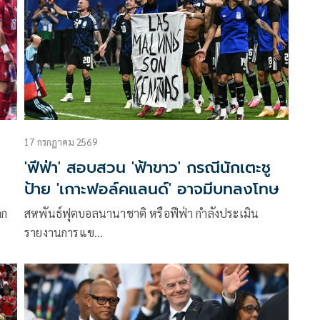
17 กรกฎาคม 2569
'ฟีฟ่า' สอบสวน 'ฟ้าขาว' กรณีนักเตะชู
ป้าย 'เกาะฟอล์คแลนด์' อาจมีบทลงโทษ
ลก
สหพันธ์ฟุตบอลนานาชาติ หรือฟีฟ่า กำลังประเมิน
รายงานการแข…