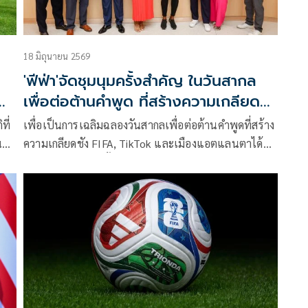
18 มิถุนายน 2569
'ฟีฟ่า'จัดชุมนุมครั้งสําคัญ ในวันสากล
เพื่อต่อต้านคําพูด ที่สร้างความเกลียด
ชัง
ที่
เพื่อเป็นการเฉลิมฉลองวันสากลเพื่อต่อต้านคําพูดที่สร้าง
ี้
ความเกลียดชัง FIFA, TikTok และเมืองแอตแลนตาได้
ม
รวบรวมกลุ่มผู้เล่นชั้นยอด ผู้กําหนดนโยบาย ผู้เชี่ยวชาญ
ลัง
ด้านเทคโนโลยี และผู้นําชุมชนที่ศูนย์สิทธิพลเมืองและ
สิทธิมนุษยชนแห่งชาติ การอภิปรายนี้จัดขึ้นในวันก่อน
ทุก
การแข่งขันฟุตบอลโลก 2026™ ระหว่างเช็กและ
แอฟริกาใต้ที่สนามกีฬาแอตแลนตา โดยมุ่งเน้นไปที่การ
ขับเคลื่อนการแก้ปัญหาที่นําไปใช้ได้จริงโดยมีจุดประสงค์
เพื่อยุติคําพูดที่สร้างความเกลียดชัง