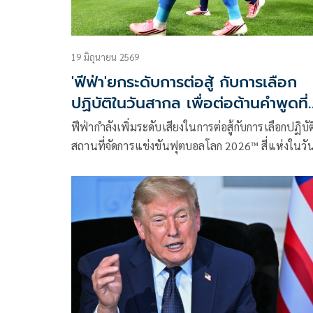
19 มิถุนายน 2569
'ฟีฟ่า'ยกระดับการต่อสู้ กับการเลือก
ปฏิบัติในวันสากล เพื่อต่อต้านคําพูดที่
สร้างความเกลียดชัง
ฟีฟ่ากําลังเพิ่มระดับเสียงในการต่อสู้กับการเลือกปฏิบัติ
สถานที่จัดการแข่งขันฟุตบอลโลก 2026™ สี่แห่งในวันน
เพื่อเฉลิมฉลองวันสากลเพื่อต่อต้านคําพูดที่สร้างควา
เกลียดชัง การเปิดใช้งานสนามกีฬาที่มีผลกระทบสูงกํา
เข้าควบคุมการแข่งขันในแอตแลนตา กัวดาลาฮารา
ลอสแองเจลิส และแวนคูเวอร์ เพื่อส่งเสียงเรียกร้องให้
คนหยุดความเกลียดชังและปกป้องฟุตบอล