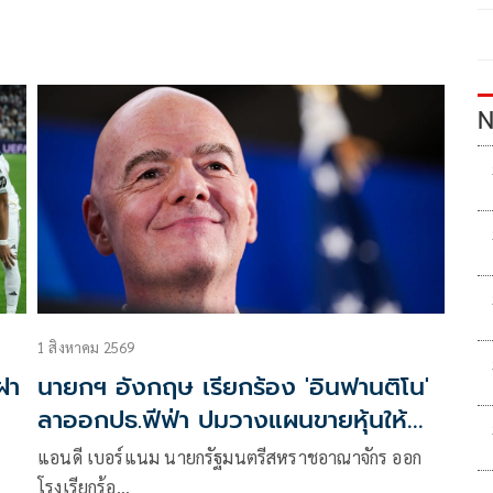
N
1 สิงหาคม 2569
ฝา
นายกฯ อังกฤษ เรียกร้อง 'อินฟานติโน'
ลาออกปธ.ฟีฟ่า ปมวางแผนขายหุ้นให้
เอกชน
แอนดี เบอร์แนม นายกรัฐมนตรีสหราชอาณาจักร ออก
โรงเรียกร้อ…