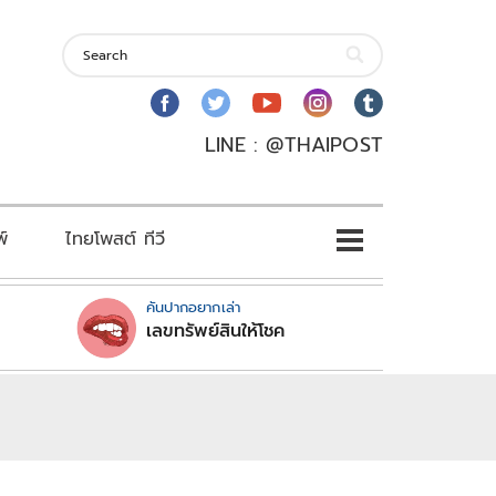
LINE : @THAIPOST
พ์
ไทยโพสต์ ทีวี
คันปากอยากเล่า
เลขทรัพย์สินให้โชค