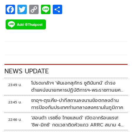
F
T
C
Li
S
ac
wi
o
n
h
e
tt
p
e
ar
b
er
y
e
o
Li
o
n
k
k
NEWS UPDATE
โปรดเกล้าฯ 'พันเอกสุภัทร ชูตินันทน์' ดำรง
23:49 น.
ตำแหน่งนายทหารปฏิบัติการฯ-พระราชทานยศ
'พลตรี'
ซาอุฯ-ตุรเคีย-ปากีสถานลงนามข้อตกลงด้าน
23:45 น.
การป้องกันประเทศท่ามกลางสงครามในภูมิภาค
'ฮอนด้า เรซซิ่ง ไทยแลนด์' เปิดฉากร้อนแรง!
22:46 น.
'ชิพ-มิกซ์' กดเวลาติดหัวแถว ARRC สนาม 4