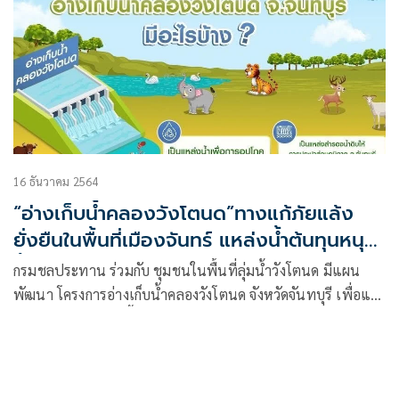
16 ธันวาคม 2564
“อ่างเก็บน้ำคลองวังโตนด”ทางแก้ภัยแล้ง
ยั่งยืนในพื้นที่เมืองจันทร์ แหล่งน้ำต้นทุนหนุน
ฟื้นฟูระบบนิเวศขับเคลื่อนเศรษฐกิจภาคตะวัน
กรมชลประทาน ร่วมกับ ชุมชนในพื้นที่ลุ่มน้ำวังโตนด มีแผน
ออก
พัฒนา โครงการอ่างเก็บน้ำคลองวังโตนด จังหวัดจันทบุรี เพื่อแก้
ปัญหาภัยแล้งที่เกิดขึ้นอย่างต่อเนื่อง