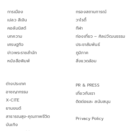
การเมือง
กรองสถานการณ์
เปลว สีเงิน
วาไรตี้
คอลัมนิสต์
กีฬา
บทความ
ท่องเที่ยว – ศิลปวัฒนธรรม
เศรษฐกิจ
ประชาสัมพันธ์
ข่าวพระราชสำนัก
ภูมิภาค
หนังสือพิมพ์
สิ่งแวดล้อม
ต่างประเทศ
PR & PRESS
อาชญากรรม
เกี่ยวกับเรา
X-CITE
ติดต่อและ สนับสนุน
ยานยนต์
สาธารณสุข-คุณภาพชีวิต
Privacy Policy
บันเทิง