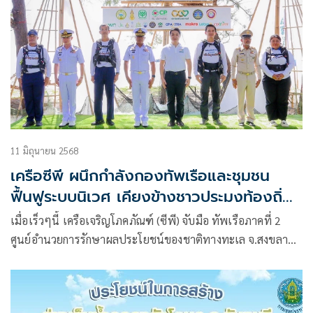
11 มิถุนายน 2568
เครือซีพี ผนึกกำลังกองทัพเรือและชุมชน
ฟื้นฟูระบบนิเวศ เคียงข้างชาวประมงท้องถิ่น
คืนชีวิตทะเลไทยยั่งยืน
เมื่อเร็วๆนี้ เครือเจริญโภคภัณฑ์ (ซีพี) จับมือ ทัพเรือภาคที่ 2
ศูนย์อำนวยการรักษาผลประโยชน์ของชาติทางทะเล จ.สงขลา
หรือ ศรชล. ภาคีเครือข่าย ซีพีร้อยเรียงความดี จัดกิจกรรม