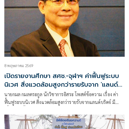
8 พฤษภาคม 2569
เปิดรายงานศึกษา สศช.-จุฬาฯ ค่าฟื้นฟูระบบ
นิเวศ สิ่งแวดล้อมสูงกว่ารายรับจาก 'แลนด์
บริดจ์'
นายกมล กมลตระกูล นักวิชาการอิสระ โพสต์ข้อความ เรื่อง ค่า
ฟื้นฟูระบบนิเวศ สิ่งแวดล้อมสูงกว่ารายรับจากแลนด์บริดจ์ มี
เนื้อหาดังนี้