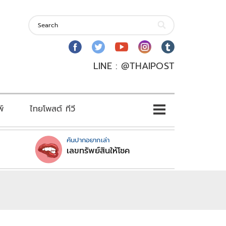
LINE : @THAIPOST
พ์
ไทยโพสต์ ทีวี
คันปากอยากเล่า
เลขทรัพย์สินให้โชค