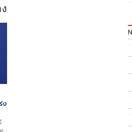
อง
N
ร่ง
์
ถุง