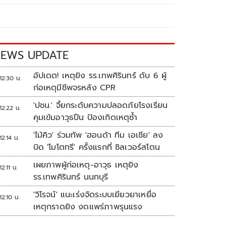
EWS UPDATE
อัปเดต! เหตุยิง รร.เทพศิรินทร์ ดับ 6 ผู้
12:30 น.
ก่อเหตุมีชีพจรหลัง CPR
'ปชน.' จี้ยกระดับความปลอดภัยโรงเรียน
12:22 น.
คุมเข้มอาวุธปืน ป้องเกิดเหตุซ้ำ
'ไม้คิว' ร่วมทัพ 'ฮอนด้า ทีม เอเชีย' ลง
12:14 น.
บิด 'โมโตทรี' ครั้งแรกที่ ซิลเวอร์สโตน
เผยภาพผู้ก่อเหตุ-อาวุธ เหตุยิง
12:11 น.
รร.เทพศิรินทร์ นนทบุรี
'วิโรจน์' แนะเร่งจัดระบบเยียวยาเหยื่อ
12:10 น.
เหตุกราดยิง งดแพร่ภาพรุนแรง