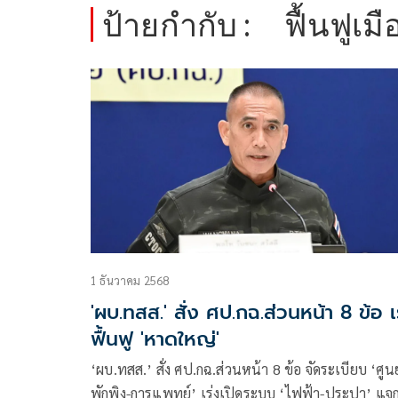
ป้ายกำกับ :
ฟื้นฟูเมื
1 ธันวาคม 2568
'ผบ.ทสส.' สั่ง ศป.กฉ.ส่วนหน้า 8 ข้อ เ
ฟื้นฟู 'หาดใหญ่'
‘ผบ.ทสส.’ สั่ง ศป.กฉ.ส่วนหน้า 8 ข้อ จัดระเบียบ ‘ศูนย
พักพิง-การแพทย์’ เร่งเปิดระบบ ‘ไฟฟ้า-ประปา’ แจก