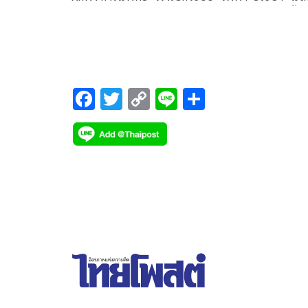
ยังชีพ-อาหาร มาตรการ รปภ. เก็บกู้ร่างผู้เสียชีวิต ตั้งจ
รวบรวมขยะ 4 พื้นที่ ย้ายยานพาหนะกีดขวาง
F
T
C
Li
S
ac
wi
o
n
h
e
tt
p
e
ar
b
er
y
e
o
Li
o
n
k
k