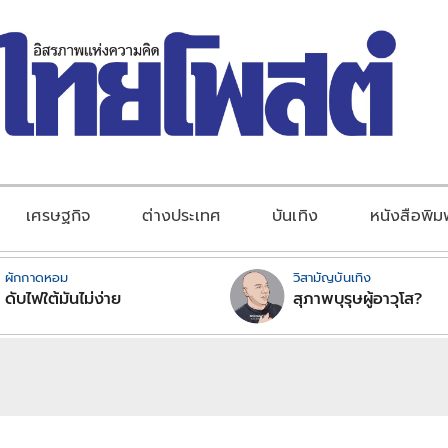
เศรษฐกิจ
ต่างประเทศ
บันเทิง
หนังสือพิม
ผักกาดหอม
วิสามัญบันเทิง
ดับไฟใต้มันไม่ง่าย
สุภาพบุรุษผู้อาวุโส?