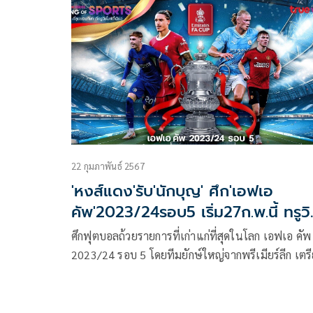
Football League (EFL) เป็นผู้สนับสนุน Carabao C
มาอย่างต่อเนื่องเป็นฤดูกาลที่ 8 นับตั้งแต่ปี 2017 จนถ
ปัจจุบัน พร้อมมีการต่อสัญญาเป็นผู้สนับสนุนหลักไป
จนถึงฤดูกาล 2026/2027 รวมทั้งสิ้น 10 ฤดูกาล ความ
สนใจคือ คาราบาวเป็นแบรนด์ไทยเพียงรายเดียว ที่ได้
ว่าเป็นเจ้าของ “ลีกฟุตบอลระดับโลก” ทั้งยังเป็นแบร
เดียวในโลก ที่อยู่กับ English Football League (EFL
ยาวนานที่สุดในประวัติศาสตร์ ซึ่งถือเป็นความภาคภูม
ของแบรนด์ไทยที่สามารถยืนหยัดบนเวทีระดับโลกได้
22 กุมภาพันธ์ 2567
อย่างมั่นคงและยาวนานสะท้อนความมุ่งมั่นของคารา
'หงส์แดง'รับ'นักบุญ' ศึก'เอฟเอ
ในการใช้เวทีระดับโลก สร้างการรับรู้และยกระดับแบร
คัพ'2023/24รอบ5 เริ่ม27ก.พ.นี้ ทรูวิช
ไทยให้เป็นที่รู้จักไปทั่วโลก ภายใต้วิสัยทัศน์ “สินค้าร
ส์-นาว ถ่ายสด
โลก แบรนด์ระดับโลก” (World Class Product, Worl
ศึกฟุตบอลถ้วยรายการที่เก่าแก่ที่สุดในโลก เอฟเอ คัพ
Class Brand)
2023/24 รอบ 5 โดยทีมยักษ์ใหญ่จากพรีเมียร์ลีก เตร
ลงฟาดแข้งระเบิดความมัน ซึ่งมีเกมที่น่าสนใจหลายคู่ 
ว่าจะเป็นจะเป็นสองทีมจากเมืองแมนเชสเตอร์ ที่ต้อง
ปะทะเพื่อนร่วมลีกสูงสุด ส่วน ลิเวอร์พูล ก็พร้อมเปิดบ