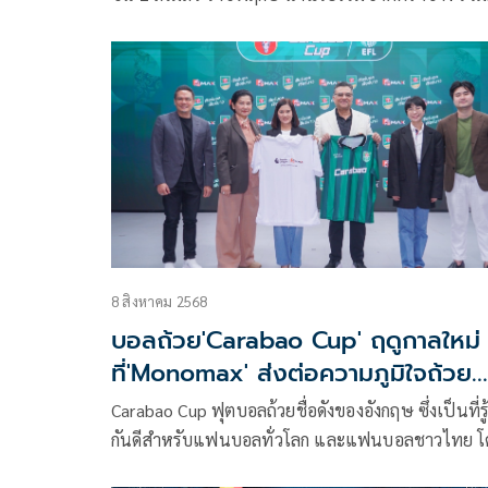
สมาคมกีฬาฟุตบอลแห่งประเทศไทย ในพระบรม
ราชูปถัมภ์ และเหล่าพาร์ทเนอร์ บริษัท กัลฟ์ ดีเวลล
เมนท์ จำกัด (มหาชน), บริษัท จัสมิน อินเตอร์เนชั่น
จำกัด (มหาชน), บริษัท แอดวานซ์ อินโฟร์ เซอร์วิส จำ
(มหาชน) หรือ เอไอเอส, บริษัท วอริกซ์ สปอร์ต จำกัด
(มหาชน), บริษัท มอลเทน (ไทยแลนด์) จํากัด จัดพิธีจ
สลากฟุตบอลถ้วยที่ยิ่งใหญ่ของประเทศไทย รายการ ช
เอฟเอ คัพ 2025/26 รอบรองชนะเลิศ
8 สิงหาคม 2568
บอลถ้วย'Carabao Cup' ฤดูกาลใหม่
ที่'Monomax' ส่งต่อความภูมิใจถ้วย
ของคนไทย
Carabao Cup ฟุตบอลถ้วยชื่อดังของอังกฤษ ซึ่งเป็นที่รู้
กันดีสำหรับแฟนบอลทั่วโลก และแฟนบอลชาวไทย โ
บริษัท คาราบาวกรุ๊ป จำกัด (มหาชน) ร่วมกับ English