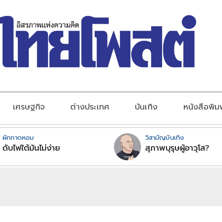
เศรษฐกิจ
ต่างประเทศ
บันเทิง
หนังสือพิม
ผักกาดหอม
วิสามัญบันเทิง
ดับไฟใต้มันไม่ง่าย
สุภาพบุรุษผู้อาวุโส?