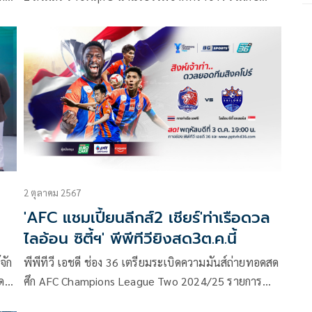
สมาคมกีฬาฟุตบอลแห่งประเทศไทย ในพระบรม
อป
ราชูปถัมภ์, บริษัท ไทยลีก จำกัด และเหล่าพาร์ทเนอร์
แนล
บริษัท แอดวานซ์ อินโฟร์ เซอร์วิส จำกัด (มหาชน) หรือ
กัด
เอไอเอส,บริษัท กัลฟ์ ดีเวลลอปเมนท์ จำกัด
(มหาชน),บริษัท จัสมิน อินเตอร์เนชั่นแนล จำกัด
ับ
(มหาชน),บริษัท วอริกซ์ สปอร์ต จำกัด (มหาชน),บริษัท
้าง
มอลเทน (ไทยแลนด์) จํากัด จัดพิธีจับสลากฟุตบอลถ้วยที่
ยิ่งใหญ่ของประเทศไทย รายการ ช้าง เอฟเอ คัพ
2025/26 รอบ 64 ทีมสุดท้าย
2 ตุลาคม 2567
'AFC แชมเปี้ยนลีกส์2 เชียร์'ท่าเรือดวล
ไลอ้อน ซิตี้ฯ' พีพีทีวียิงสด3ต.ค.นี้
จัก
พีพีทีวี เอชดี ช่อง 36 เตรียมระเบิดความมันส์ถ่ายทอดสด
ดย
ศึก AFC Champions League Two 2024/25 รายการ
แข่งขันฟุตบอลชิงแชมป์สโมสรที่ยิ่งใหญ่ที่สุดในเอเชีย