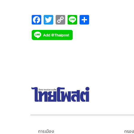
รับมือ เซาธ์แฮมป์ตัน ประเดิมแมตช์แรก 27 กุมภาพัน
นี้
F
T
C
Li
S
ac
wi
o
n
h
e
tt
p
e
ar
b
er
y
e
o
Li
o
n
k
k
การเมือง
กรอง