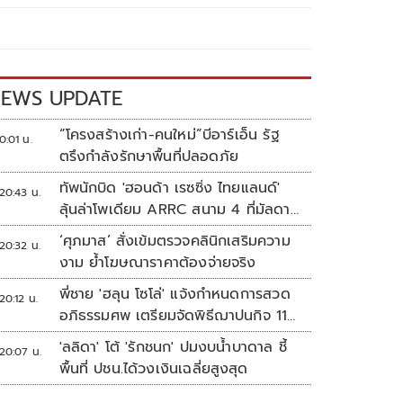
EWS UPDATE
“โครงสร้างเก่า-คนใหม่”บีอาร์เอ็น รัฐ
0:01 น.
ตรึงกำลังรักษาพื้นที่ปลอดภัย
ทัพนักบิด 'ฮอนด้า เรซซิ่ง ไทยแลนด์'
20:43 น.
ลุ้นล่าโพเดียม ARRC สนาม 4 ที่มัลดาลิ
กา
‘ศุภมาส’ สั่งเข้มตรวจคลินิกเสริมความ
20:32 น.
งาม ย้ำโฆษณาราคาต้องจ่ายจริง
พี่ชาย 'ฮลุน โซโล่' แจ้งกำหนดการสวด
20:12 น.
อภิธรรมศพ เตรียมจัดพิธีฌาปนกิจ 11
ส.ค.
'ลลิดา' โต้ 'รักชนก' ปมงบน้ำบาดาล ชี้
20:07 น.
พื้นที่ ปชน.ได้วงเงินเฉลี่ยสูงสุด