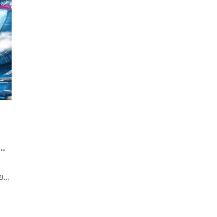
up
เทียบเท่าถ้วยยูโรป้าลีกของยุโรป ทัวร์นาเมนต์สำคัญของ
ึง
เหล่าสโมสรชั้นนำระดับเอเชีย เพื่อชิงชัยเป็นเจ้าเอเชีย
น่า
ชื่อ
นด์
)
ิใจ
บาว
นด์
ั่น
ะดับ
d
ียม
ไม่
้าน