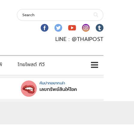
LINE : @THAIPOST
พ์
ไทยโพสต์ ทีวี
คันปากอยากเล่า
เลขทรัพย์สินให้โชค