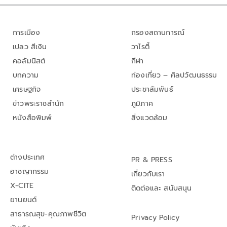
การเมือง
กรองสถานการณ์
เปลว สีเงิน
วาไรตี้
คอลัมนิสต์
กีฬา
บทความ
ท่องเที่ยว – ศิลปวัฒนธรรม
เศรษฐกิจ
ประชาสัมพันธ์
ข่าวพระราชสำนัก
ภูมิภาค
หนังสือพิมพ์
สิ่งแวดล้อม
ต่างประเทศ
PR & PRESS
อาชญากรรม
เกี่ยวกับเรา
X-CITE
ติดต่อและ สนับสนุน
ยานยนต์
สาธารณสุข-คุณภาพชีวิต
Privacy Policy