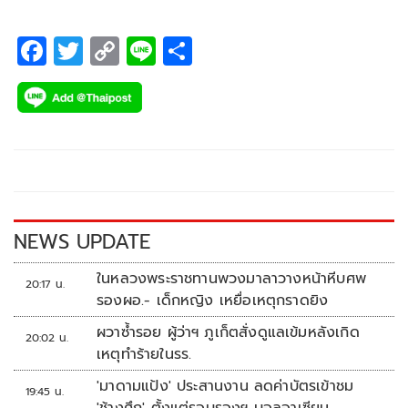
F
T
C
Li
S
ac
wi
o
n
h
e
tt
p
e
ar
b
er
y
e
o
Li
o
n
k
k
NEWS UPDATE
ในหลวงพระราชทานพวงมาลาวางหน้าหีบศพ
20:17 น.
รองผอ.- เด็กหญิง เหยื่อเหตุกราดยิง
ผวาซ้ำรอย ผู้ว่าฯ ภูเก็ตสั่งดูแลเข้มหลังเกิด
20:02 น.
เหตุทำร้ายในรร.
'มาดามแป้ง' ประสานงาน ลดค่าบัตรเข้าชม
19:45 น.