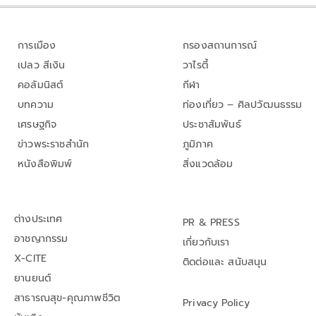
การเมือง
กรองสถานการณ์
เปลว สีเงิน
วาไรตี้
คอลัมนิสต์
กีฬา
บทความ
ท่องเที่ยว – ศิลปวัฒนธรรม
เศรษฐกิจ
ประชาสัมพันธ์
ข่าวพระราชสำนัก
ภูมิภาค
หนังสือพิมพ์
สิ่งแวดล้อม
ต่างประเทศ
PR & PRESS
อาชญากรรม
เกี่ยวกับเรา
X-CITE
ติดต่อและ สนับสนุน
ยานยนต์
สาธารณสุข-คุณภาพชีวิต
Privacy Policy