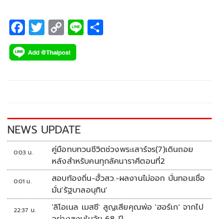
F
T
C
Li
S
ac
wi
o
n
h
e
tt
p
e
ar
b
er
y
e
o
Li
o
n
k
k
NEWS UPDATE
คู่มือทบทวนชีวิตช่วงพระเสาร์จร(7)เดินถอย
0:03 น.
หลังสำหรับคนทุกลัคนาราศีตอนที่2
สอบท้องถิ่น-ฮั้วสว.-ผลงานไม่ออก บั่นทอนเชื่อ
0:01 น.
มั่น'รัฐบาลอนุทิน'
'ลิโอเนล เมสซี' สูญเสียคุณพ่อ 'ฮอร์เก' จากไป
22:37 น.