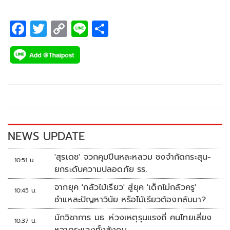
F
T
C
Li
S
ac
wi
o
n
h
e
tt
p
e
ar
b
er
y
e
o
Li
o
n
k
k
NEWS UPDATE
'สุรเดช' จวกคุมปืนหละหลวม ชงจำกัดกระสุน-
10:51 น.
ยกระดับความปลอดภัย รร.
จากยุค 'กลัวไม้เรียว' สู่ยุค 'เด็กไม่กลัวครู'
10:45 น.
ชำแหละปัญหาวินัย หรือไม้เรียวต้องกลับมา?
นักวิชาการ มธ. ห่วงเหตุรุนแรงถี่ คนไทยเสี่ยง
10:37 น.