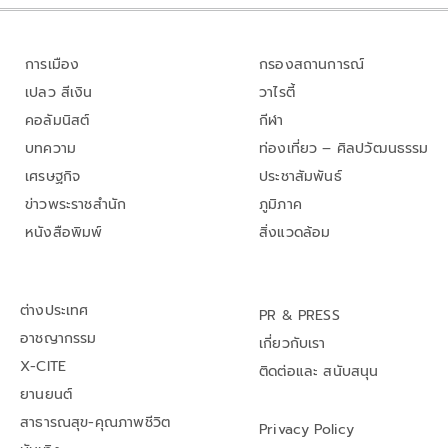
การเมือง
กรองสถานการณ์
เปลว สีเงิน
วาไรตี้
คอลัมนิสต์
กีฬา
บทความ
ท่องเที่ยว – ศิลปวัฒนธรรม
เศรษฐกิจ
ประชาสัมพันธ์
ข่าวพระราชสำนัก
ภูมิภาค
หนังสือพิมพ์
สิ่งแวดล้อม
ต่างประเทศ
PR & PRESS
อาชญากรรม
เกี่ยวกับเรา
X-CITE
ติดต่อและ สนับสนุน
ยานยนต์
สาธารณสุข-คุณภาพชีวิต
Privacy Policy