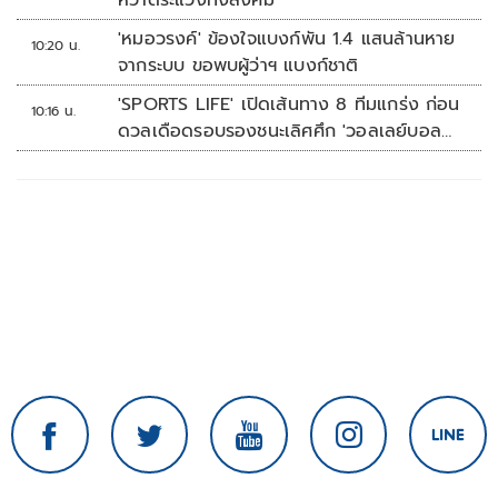
หวาดระแวงทั้งสังคม
'หมอวรงค์' ข้องใจแบงก์พัน 1.4 แสนล้านหาย
10:20 น.
จากระบบ ขอพบผู้ว่าฯ แบงก์ชาติ
'SPORTS LIFE' เปิดเส้นทาง 8 ทีมแกร่ง ก่อน
10:16 น.
ดวลเดือดรอบรองชนะเลิศศึก 'วอลเลย์บอล
นักเรียน แชมป์กีฬา 7HD 2026'