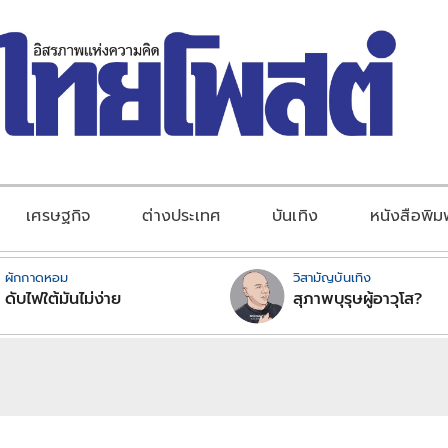
เศรษฐกิจ
ต่างประเทศ
บันเทิง
หนังสือพิม
ผักกาดหอม
วิสามัญบันเทิง
ดับไฟใต้มันไม่ง่าย
สุภาพบุรุษผู้อาวุโส?