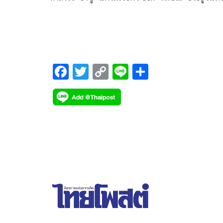
ส่องหล้า ไม่ได้หนีไปไหน เผย ข่าวดีคืบหน้าดึง F1 อีก
เดือนชัด
F
T
C
Li
S
ac
wi
o
n
h
e
tt
p
e
ar
b
er
y
e
o
Li
o
n
k
k