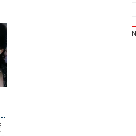
N
ให้
้
์