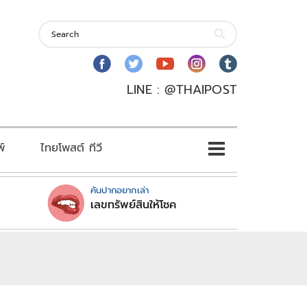
LINE : @THAIPOST
พ์
ไทยโพสต์ ทีวี
คันปากอยากเล่า
เลขทรัพย์สินให้โชค