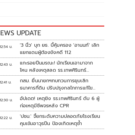
EWS UPDATE
'3 นิ้ว' บุก ยธ. บี้คุ้มครอง 'อานนท์' เลิก
12:54 น.
แยกแดนผู้ต้องขังคดี 112
แกะรอยปืนมรณะ! นักเรียนเอามาจาก
12:43 น.
ไหน หลังเหตุสลด รร.เทพศิรินทร์
นนทบุรี
กสม. ยื่นนายกฯทบทวนการยุบเลิก
12:41 น.
ธนาคารที่ดิน ปรับปรุงกลไกการแก้ไข
ปัญหาความเหลื่อมล้ำ
อัปเดต! เหตุยิง รร.เทพศิรินทร์ ดับ 6 ผู้
12:30 น.
ก่อเหตุมีชีพจรหลัง CPR
'ปชน.' จี้ยกระดับความปลอดภัยโรงเรียน
12:22 น.
คุมเข้มอาวุธปืน ป้องเกิดเหตุซ้ำ