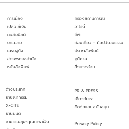
การเมือง
กรองสถานการณ์
เปลว สีเงิน
วาไรตี้
คอลัมนิสต์
กีฬา
บทความ
ท่องเที่ยว – ศิลปวัฒนธรรม
เศรษฐกิจ
ประชาสัมพันธ์
ข่าวพระราชสำนัก
ภูมิภาค
หนังสือพิมพ์
สิ่งแวดล้อม
ต่างประเทศ
PR & PRESS
อาชญากรรม
เกี่ยวกับเรา
X-CITE
ติดต่อและ สนับสนุน
ยานยนต์
สาธารณสุข-คุณภาพชีวิต
Privacy Policy