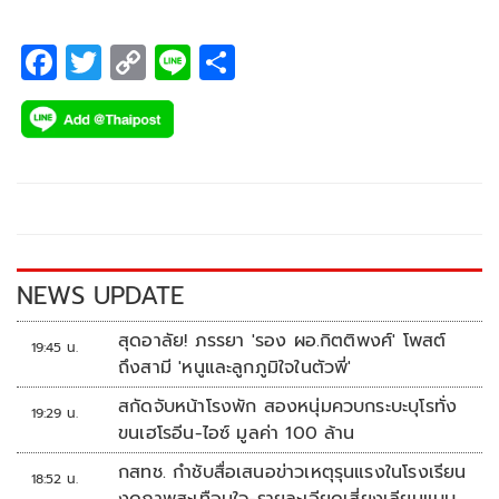
F
T
C
Li
S
ac
wi
o
n
h
e
tt
p
e
ar
b
er
y
e
o
Li
o
n
k
k
NEWS UPDATE
สุดอาลัย! ภรรยา 'รอง ผอ.กิตติพงศ์' โพสต์
19:45 น.
ถึงสามี 'หนูและลูกภูมิใจในตัวพี่'
สกัดจับหน้าโรงพัก สองหนุ่มควบกระบะบุโรทั่ง
19:29 น.
ขนเฮโรอีน-ไอซ์ มูลค่า 100 ล้าน
กสทช. กำชับสื่อเสนอข่าวเหตุรุนแรงในโรงเรียน
18:52 น.