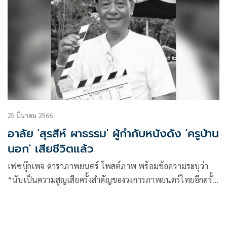
25 มีนาคม 2566
อาลัย 'สุรสีห์ ผาธรรม' ผู้กำกับหนังดัง 'ครูบ้าน
นอก' เสียชีวิตแล้ว
เฟซบุ๊กเพจ ดาราภาพยนตร์ โพสต์ภาพ พร้อมข้อความระบุว่า
“นับเป็นความสูญเสียครั้งสำคัญของวงการภาพยนตร์ไทยอีกครั้ง
ต่อการจากไปของ สุรสีห์ ผาธรรม ผู้กำ