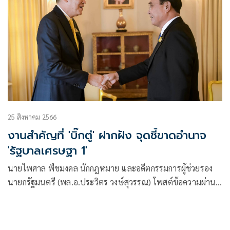
25 สิงหาคม 2566
งานสำคัญที่ 'บิ๊กตู่' ฝากฝัง จุดชี้ขาดอำนาจ
'รัฐบาลเศรษฐา 1'
นายไพศาล พืชมงคล นักกฎหมาย และอดีตกรรมการผู้ช่วยรอง
นายกรัฐมนตรี (พล.อ.ประวิตร วงษ์สุวรรณ) โพสต์ข้อความผ่าน
เฟซบุ๊กว่า รัฐบาลเศรษฐา 1