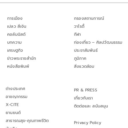
การเมือง
กรองสถานการณ์
เปลว สีเงิน
วาไรตี้
คอลัมนิสต์
กีฬา
บทความ
ท่องเที่ยว – ศิลปวัฒนธรรม
เศรษฐกิจ
ประชาสัมพันธ์
ข่าวพระราชสำนัก
ภูมิภาค
หนังสือพิมพ์
สิ่งแวดล้อม
ต่างประเทศ
PR & PRESS
อาชญากรรม
เกี่ยวกับเรา
X-CITE
ติดต่อและ สนับสนุน
ยานยนต์
สาธารณสุข-คุณภาพชีวิต
Privacy Policy