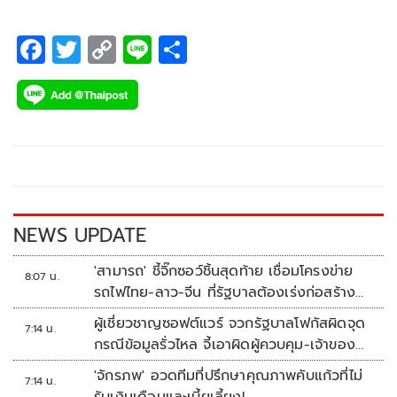
F
T
C
Li
S
ac
wi
o
n
h
e
tt
p
e
ar
b
er
y
e
o
Li
o
n
k
k
NEWS UPDATE
'สามารถ' ชี้จิ๊กซอว์ชิ้นสุดท้าย เชื่อมโครงข่าย
8:07 น.
รถไฟไทย-ลาว-จีน ที่รัฐบาลต้องเร่งก่อสร้าง
ทันที
ผู้เชี่ยวชาญซอฟต์แวร์ จวกรัฐบาลโฟกัสผิดจุด
7:14 น.
กรณีข้อมูลรั่วไหล จี้เอาผิดผู้ควบคุม-เจ้าของ
ระบบตามกฎหมาย PDPA
'จักรภพ' อวดทีมที่ปรึกษาคุณภาพคับแก้วที่ไม่
7:14 น.