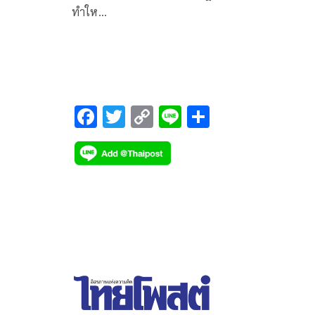
ทำให…
F
T
C
Li
S
ac
wi
o
n
h
e
tt
p
e
ar
b
er
y
e
o
Li
o
n
k
k