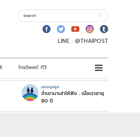
LINE : @THAIPOST
พ์
ไทยโพสต์ ทีวี
มองมุมสูง
จำเขามาเล่าให้ฟัง : เมื่อเราอายุ
80 ปี