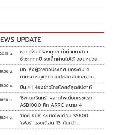
EWS UPDATE
ชาวบุรีรัมย์ร้องทุกข์ น้ำท่วมนาข้าว
20:13 น.
ซ้ำซากทุกปี รถเล็กผ่านไม่ได้ วอนหน่วย
งานเร่งแก้ไข
มท. สั่งผู้ว่าฯทั่วประเทศ ยกระดับ 4
19:06 น.
มาตรการดูแลความปลอดภัยในสถาน
ศึกษา
19:00 น.
ปืน..!! | ห้องข่าวไทยโพสต์สุดสัปดาห์
'ชิพ-นครินทร์' ผงาดโพเดียมเรซแรก
18:56 น.
ASB1000 ศึก ARRC สนาม 4
'มิกซ์-ธนัช' ระเบิดโพเดียม SS600
18:54 น.
'เฟอร์' แซงเดือด 13 คันคว้า
แต้ม ศึก ARRC สนาม 4