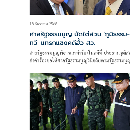
18 ธันวาคม 2568
ศาลรัฐธรรมนูญ นัดไต่สวน 'ภูมิธรรม-
ทวี' แทรกแซงคดีฮั้ว สว.
ศาลรัฐธรรมนูญพิจารณาคำร้องในคดีที่ ประธานวุฒิส
ส่งคำร้องขอให้ศาลรัฐธรรมนูญวินิจฉัยตามรัฐธรรมนู
มาตรา 170 วรรคสาม ประกอบมาตรา 82 ว่า ความเป
รัฐมนตรีของนายภูมิธรรม เวชยชัย รองนายกรัฐมนตร
และรัฐมนตรีว่าการกระทรวงกลาโหม