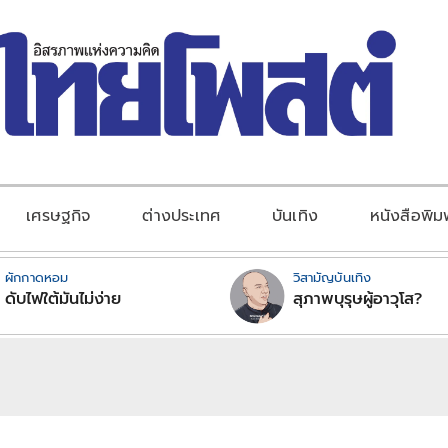
เศรษฐกิจ
ต่างประเทศ
บันเทิง
หนังสือพิม
ผักกาดหอม
วิสามัญบันเทิง
ดับไฟใต้มันไม่ง่าย
สุภาพบุรุษผู้อาวุโส?