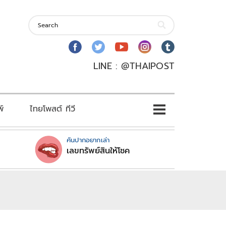
LINE : @THAIPOST
พ์
ไทยโพสต์ ทีวี
คันปากอยากเล่า
เลขทรัพย์สินให้โชค