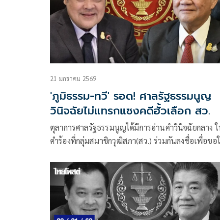
เป็นเครื่องมือแทรกแซงกระบวนการ ตรวจสอบการเลื
สมาชิกวุฒิสภา ซึ่งเป็นอำนาจของกกต.จึงถือว่าทั้งสองไ
ความซื่อสัตย์สุจริตเป็นที่ประจักษ์และมีพฤติกรรม
เป็นการฝ่าฝืนหรือไม่ปฏิบัติตามมาตรฐานจริยธรรม
21 มกราคม 2569
'ภูมิธรรม-ทวี' รอด! ศาลรัฐธรรมนูญ
วินิจฉัยไม่แทรกแซงคดีฮั้วเลือก สว.
ตุลาการศาลรัฐธรรมนูญได้มีการอ่านคำวินิจฉัยกลาง 
คำร้องที่กลุ่มสมาชิกวุฒิสภา(สว.) ร่วมกันลงชื่อเพื่อขอใ
ศาลรัฐธรรมนูญวินิจฉัยตามรัฐธรรมนูญ มาตรา 170
วรรคสาม ประกอบมาตรา 82 ว่า ความเป็นรัฐมนตรีข
นายภูมิธรรม เวชยชัย รองนายกรัฐมนตรีและ
รมว.กลาโหม (ในขณะนั้น) และพ.ต.อ.ทวี สอดส่อง
รมว.ยุติธรรม (ในขณะนั้น) สิ้นสุดลงเฉพาะตัวตาม