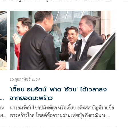
เป็นธรรมหลัง ก.พ.ค. ชี้คำสั่งย้ายไม่ชอบด้วยกฎหมาย ย้ำ
เป็นบรรทัดฐานให้ข้าราชการผู้ไม่ปฏิบัติตามระเบียบ
กฎหมายต้องพึงสังวร
16 กุมภาพันธ์ 2569
ย
'เจี๊ยบ อมรัตน์' ฟาด 'อ้วน' ได้เวลาลง
จากยอดมะพร้าว
ภาพ
นางอมรัตน์ โชคปมิตต์กุล หรือเจี๊ยบ อดีตสส.บัญชีรายชื่อ
าย
พรรคก้าวไกล โพสต์ข้อความผ่านเฟซบุ๊ก ถึงกรณีนาย
ภูมิธรรม เวชยชัย แกนนำพรรคเพื่อไทย ชี้แจงกรณีพรรค