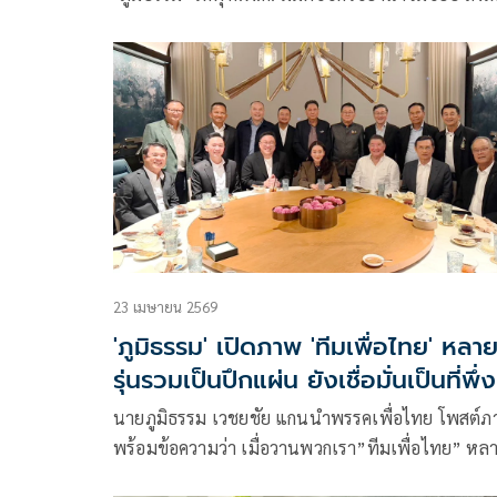
‘2 อธิบดี มท.’
23 เมษายน 2569
'ภูมิธรรม' เปิดภาพ 'ทีมเพื่อไทย' หลา
รุ่นรวมเป็นปึกแผ่น ยังเชื่อมั่นเป็นที่พึ่ง
ของประชาชน
นายภูมิธรรม เวชยชัย แกนนำพรรคเพื่อไทย โพสต์
พร้อมข้อความว่า เมื่อวานพวกเรา​”ทีมเพื่อไทย” หล
รุ่นได้มีโอกาสพบปะพูดคุย ทานอาหารร่วมกัน