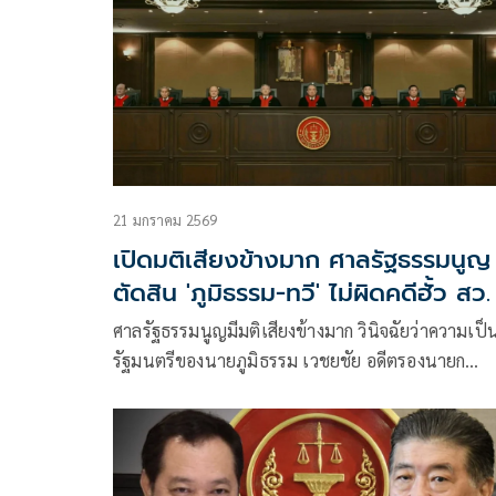
21 มกราคม 2569
เปิดมติเสียงข้างมาก ศาลรัฐธรรมนูญ
ตัดสิน 'ภูมิธรรม-ทวี' ไม่ผิดคดีฮั้ว สว.
ศาลรัฐธรรมนูญมีมติเสียงข้างมาก วินิจฉัยว่าความเป็
รัฐมนตรีของนายภูมิธรรม เวชยชัย อดีตรองนายก
รัฐมนตรี และรมว.กลาโหม พันตำรวจเอกทวี สอดส่อง
รัฐมนตรีว่าการกระทรวงยุติธรรมไม่สิ้นสุดลงตาม
รัฐธรรมนูญมาตรา170 วรรคหนึ่ง(4)ประกอบมาตรา 
(4 )และ(5)จากกรณีถูกร้องว่าใช้กรมสอบสวนคดีพิเศษ