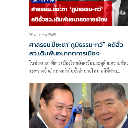
รัฐธรรมนูญ มาตรา 170 วรรคหนึ่ง (4) ประกอบมาตร
160 (4) และ (5) หรือไม่
20 มกราคม 2569
ศาลรธน.ชี้ชะตา"ภูมิธรรม-ทวี" คดีฮั้ว
สว.เดิมพันอนาคตการเมือง
ในช่วงเวลาที่การเมืองไทยยังคงร้อนระอุด้วยความขัด
ระหว่างขั้วอำนาจเก่ากับขั้วอำนาจใหม่ คดีที่ศาล
รัฐธรรมนูญกำลังจะอ่านคำวินิจฉัยในวันพุธที่ 21
ม.ค.2569 นี้ ถือเป็นจุดสำคัญที่อาจส่งผลกระทบต่อ
เสถียรภาพทางการเมือง และความเชื่อมั่นในระบบตร
สอบการเลือกตั้งสมาชิกวุฒิสภา (สว.) ชุดปัจจุบัน