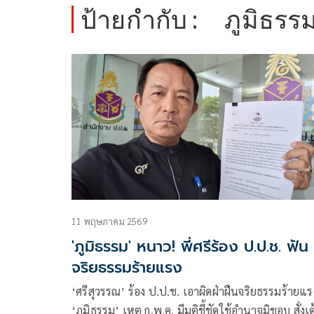
ป้ายกำกับ :
ภูมิธรร
11 พฤษภาคม 2569
'ภูมิธรรม' หนาว! พี่ศรีร้อง ป.ป.ช. ฟัน
จริยธรรมร้ายแรง
‘ศรีสุวรรณ’ ร้อง ป.ป.ช. เอาผิดฝ่าฝืนจริยธรรมร้ายแร
‘ภูมิธรรม’ เหตุ ก.พ.ค. มีมติชี้ชัดใช้อำนาจมิชอบ สั่งเด