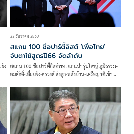
า
22 ธันวาคม 2568
สแกน 100 ชื่อปาร์ตี้ลิสต์ 'เพื่อไทย'
จับตาใช้สูตรปี66 จัดลำดับ
แย้ง
สแกน 100 ชื่อปาร์ตี้ลิสต์พท. แกนนำรุ่นใหญ่ ภูมิธรรม-
สมศักดิ์-เสี่ยเพ้ง-สรวงศ์ ส่งลูก-หลังบ้าน-เครือญาติเข้า
พรรค พวกย้ายพรรค-โยกสลับจากสอบตกเขตเพียบ จับตา
อาจใช้สูตรเดิม เอาตัวเต็งรมต.ไว้ท้าย ลดแรงกระเพื่อม
วจ