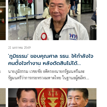
21 มกราคม 2569
'ภูมิธรรม' ขอบคุณศาล รธน. ให้กำลังใจ
คนตั้งใจทำงาน หลังตัดสินไม่ได้
แทรกแซงคดีฮั้ว สว.
น
นายภูมิธรรม เวชยชัย อดีตรองนายกรัฐมนตรีและ
รัฐมนตรีว่าการกระทรวงมหาดไทย ในฐานะผู้สมัคร
สส.บัญชีรายชื่อพรรคเพื่อไทย ให้สัมภาษณ์ภายหลังศาล
รัฐธรรมนูญอ่านคำวินิจฉัย ว่านายภูมิธรรม และ
160
พ.ต.อ.ทวี สอดส่อง อดีตรัฐมนตรีว่าการกระทรวงยุติธรรม
ไม่ได้ใช้อำนาจแทรกแซงคดีฮั้ว สว.