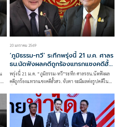
อก
ม่มี
20 มกราคม 2569
‘ภูมิธรรม-ทวี’ ระทึกพรุ่งนี้ 21 ม.ค. ศาลร
ธน.นัดฟังผลคดีถูกร้องแทรกแซงคดีฮั้ว
สว.
ใน
พรุ่งนี้ 21 ม.ค. “ภูมิธรรม-ทวี”ระทึก ศาลรธน.นัดฟังผล
ห้
คดีถูกร้องแทรกแซงคดีฮั้วสว. จับตา จะมีผลต่อรูปคดีใน
ชั้นกกต.-ดีเอสไอหรือไม่ สว.สีน้ำเงิน ลุ้นหวังคดีพลิก
อง