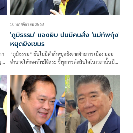
10 พฤศจิกายน 2568
'ภูมิธรรม' แจงยิบ ปมมีคนสั่ง 'แม่ทัพกุ้ง'
หยุดยิงเขมร
ภา
“ภูมิธรรม” ยันไม่มีคำสั่งหยุดยิงจากฝ่ายการเมือง มอบ
ญ
อำนาจให้กองทัพมีอิสระ ชี้ทุกการตัดสินใจในเวลานั้นมี
็น
จุดยืนเพียงหนึ่งเดียวเพื่อปกป้องอธิปไตยไทย เลี่ยงความ
ี
รุนแรง ลดความสูญเสียของกำลังพล-ประชาชนตามแนว
ชายแดน