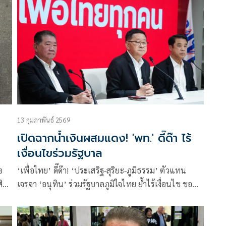
เพื่อไทยเข้าร่วมรัฐบาล
13 กุมภาพันธ์ 2569
เปิดฉากน้ำเงินผสมแดง! 'พท.' ดี๊ด๊า ไร้
เงื่อนไขร่วมรัฐบาล
อ
‘เพื่อไทย’ ดี๊ด๊า! ‘ประเสริฐ-สุริยะ-ภูมิธรรม’ ตัวแทน
สิน
เจรจา ‘อนุทิน’ ร่วมรัฐบาลภูมิใจไทย ย้ำไร้เงื่อนไข ขอฟัง
ข้อเสนอก่อน