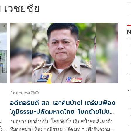
ม เวชยชัย
N
7 พฤษภาคม 2569
อดีตอธิบดี สถ. เอาคืนบ้าง! เตรียมฟ้อง
'ภูมิธรรม-ปลัดมหาดไทย' โยกย้ายไม่ชอบ
กฎหมาย
ง
“นฤชา” เอาด้วยกับ “ไชยวัฒน์” เดินหน้าขอเล็งหารือ
้ง
ทีมกฎหมาย ฟ้อง “ภูมิธรรม-ปลัด มท.” เพื่อคืนความ