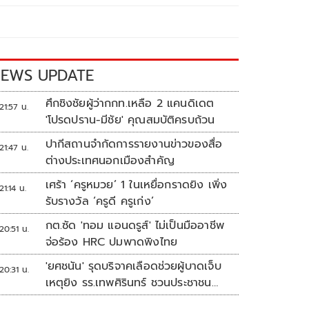
EWS UPDATE
ศึกชิงชัยผู้ว่ากกท.เหลือ 2 แคนดิเดต
21:57 น.
'โปรดปราน-มีชัย' คุณสมบัติครบถ้วน
ปากีสถานจำกัดการรายงานข่าวของสื่อ
21:47 น.
ต่างประเทศนอกเมืองสำคัญ
เศร้า ‘ครูหมวย’ 1 ในเหยื่อกราดยิง เพิ่ง
21:14 น.
รับรางวัล ‘ครูดี ครูเก่ง’
กต.ซัด 'ทอม แอนดรูส์' ไม่เป็นมืออาชีพ
20:51 น.
จ่อร้อง HRC ปมพาดพิงไทย
'ยศชนัน' รุดบริจาคเลือดช่วยผู้บาดเจ็บ
20:31 น.
เหตุยิง รร.เทพศิรินทร์ ชวนประชาชน
ร่วมบริจาค