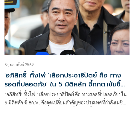
6 กุมภาพันธ์ 2569
'อภิสิทธิ์' ทิ้งไพ่ 'เลือกประชาธิปัตย์ คือ ทาง
รอดที่ปลอดภัย' ใน 5 มิติหลัก จี้กกต.เข้มซื้อ
เสียง
‘อภิสิทธิ์’ ทิ้งไพ่ ‘เลือกประชาธิปัตย์ คือ ทางรอดที่ปลอดภัย’ ใน
5 มิติหลัก ชี้ 8ก.พ. คือจุดเปลี่ยนสำคัญของประเทศที่กำลังเผชิญ
กับวิกฤตหลายด้าน เมินคู่แข่งโจมตีพื้นที่ใต้ จี้ กกต. เข้มงวดปม
ซื้อเสียงโค้งสุดท้าย