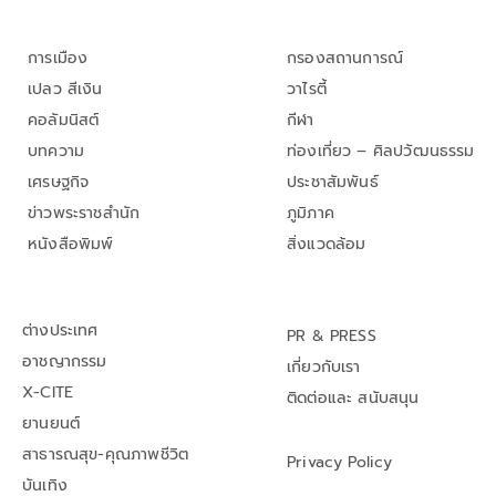
การเมือง
กรองสถานการณ์
เปลว สีเงิน
วาไรตี้
คอลัมนิสต์
กีฬา
บทความ
ท่องเที่ยว – ศิลปวัฒนธรรม
เศรษฐกิจ
ประชาสัมพันธ์
ข่าวพระราชสำนัก
ภูมิภาค
หนังสือพิมพ์
สิ่งแวดล้อม
ต่างประเทศ
PR & PRESS
อาชญากรรม
เกี่ยวกับเรา
X-CITE
ติดต่อและ สนับสนุน
ยานยนต์
สาธารณสุข-คุณภาพชีวิต
Privacy Policy
บันเทิง