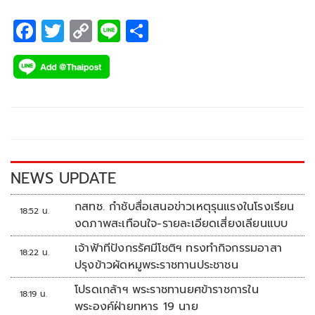
F
T
C
Li
S
ac
wi
o
n
h
e
tt
p
e
ar
b
er
y
e
o
Li
o
n
k
k
NEWS UPDATE
กสทช. กำชับสื่อเสนอข่าวเหตุรุนแรงในโรงเรียน
18:52 น.
งดภาพสะเทือนใจ-รายละเอียดเสี่ยงเลียนแบบ
เจ้าฟ้าทีปังกรรัศมีโชติฯ ทรงทำกิจกรรมอาสา
18:22 น.
ปรุงข้าวผัดหมูพระราชทานประชาชน
โปรดเกล้าฯ พระราชทานยศข้าราชการใน
18:19 น.
พระองค์ฝ่ายทหาร 19 นาย