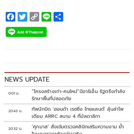
F
T
C
Li
S
ac
wi
o
n
h
e
tt
p
e
ar
b
er
y
e
o
Li
o
n
k
k
NEWS UPDATE
“โครงสร้างเก่า-คนใหม่”บีอาร์เอ็น รัฐตรึงกำลัง
0:01 น.
รักษาพื้นที่ปลอดภัย
ทัพนักบิด 'ฮอนด้า เรซซิ่ง ไทยแลนด์' ลุ้นล่าโพ
20:43 น.
เดียม ARRC สนาม 4 ที่มัลดาลิกา
‘ศุภมาส’ สั่งเข้มตรวจคลินิกเสริมความงาม ย้ำ
20:32 น.