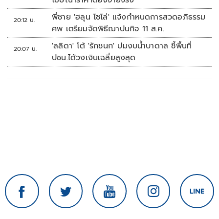
โฆษณาราคาต้องจ่ายจริง
พี่ชาย 'ฮลุน โซโล่' แจ้งกำหนดการสวดอภิธรรม
20:12 น.
ศพ เตรียมจัดพิธีฌาปนกิจ 11 ส.ค.
'ลลิดา' โต้ 'รักชนก' ปมงบน้ำบาดาล ชี้พื้นที่
20:07 น.
ปชน.ได้วงเงินเฉลี่ยสูงสุด