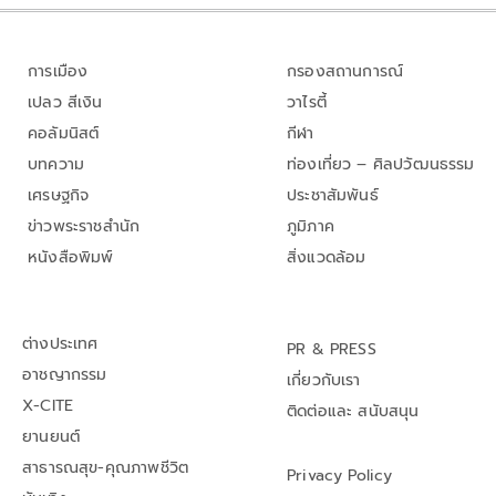
การเมือง
กรองสถานการณ์
เปลว สีเงิน
วาไรตี้
คอลัมนิสต์
กีฬา
บทความ
ท่องเที่ยว – ศิลปวัฒนธรรม
เศรษฐกิจ
ประชาสัมพันธ์
ข่าวพระราชสำนัก
ภูมิภาค
หนังสือพิมพ์
สิ่งแวดล้อม
ต่างประเทศ
PR & PRESS
อาชญากรรม
เกี่ยวกับเรา
X-CITE
ติดต่อและ สนับสนุน
ยานยนต์
สาธารณสุข-คุณภาพชีวิต
Privacy Policy