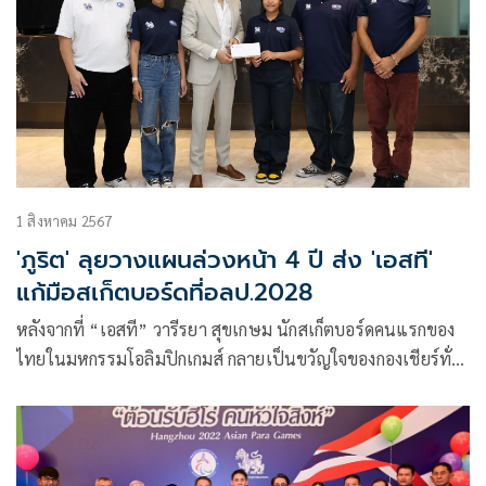
จูเนียร์ กอล์ฟ แชมเปี้ยนชิพ รอบคัดเลือกสู่ “จูเนียร์เวิลด์กอล์ฟ”
1 สิงหาคม 2567
'ภูริต' ลุยวางแผนล่วงหน้า 4 ปี ส่ง 'เอสที'
แก้มือสเก็ตบอร์ดที่อลป.2028
หลังจากที่ “เอสที” วารีรยา สุขเกษม นักสเก็ตบอร์ดคนแรกของ
ไทยในมหกรรมโอลิมปิกเกมส์ กลายเป็นขวัญใจของกองเชียร์ทั่ว
โลก ด้วยความน่ารัก และสามารถทำผลงานได้อย่างยอดเยี่ยมคว้า
อันดับ 17 จากนักกีฬาทั้งหมด โดยคุณภูริต ภิรมย์ภักดี นายก
สมาคมกีฬาเอ็กซ์ตรีมแห่งประเทศไทย ได้ชื่นชมในความตั้งใจ
และความสามารถ หลังจากนี้จะได้วางแผนทำงานร่วมกันเพื่อเป้า