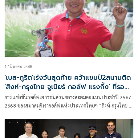
คลาส D รุ่นอายุ 9-10 ปี, คลาส E รุ่นอายุ 7-8 ปี และ คลาส F รุ่น
อายุไม่เกิน 6 ปี
17 มีนาคม 2568
'เบส-ภูริต'เร่งวันสุดท้าย คว้าแชมป์2สนามติด
'สิงห์-กรุงไทย จูเนียร์ กอล์ฟ แรงกิ้ง' ที่รอยัล
ฮิลล์
การแข่งขันกอล์ฟเยาวชนส่วนกลางสะสมคะแนนประจำปี 2567-
2568 ของสมาคมกีฬากอล์ฟแห่งประเทศไทยฯ “สิงห์-กรุงไทย จู
เนียร์ กอล์ฟ แรงกิ้ง” กลับมาแข่งขันกันอีกครั้ง เข้าสู่สนาม 6 ที่
สนามรอยัลฮิลล์ กอล์ฟ รีสอร์ท แอนด์ สปา จ.นครนายก ซึ่งเป็น
สนามสุดท้ายของแต่ละคลาส ก่อนเข้าสู่การแข่งขัน สิงห์-กรุงไทย