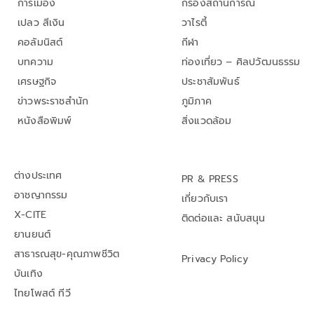
การเมือง
กรองสถานการณ์
เปลว สีเงิน
วาไรตี้
คอลัมนิสต์
กีฬา
บทความ
ท่องเที่ยว – ศิลปวัฒนธรรม
เศรษฐกิจ
ประชาสัมพันธ์
ข่าวพระราชสำนัก
ภูมิภาค
หนังสือพิมพ์
สิ่งแวดล้อม
ต่างประเทศ
PR & PRESS
อาชญากรรม
เกี่ยวกับเรา
X-CITE
ติดต่อและ สนับสนุน
ยานยนต์
สาธารณสุข-คุณภาพชีวิต
Privacy Policy
บันเทิง
ไทยโพสต์ ทีวี