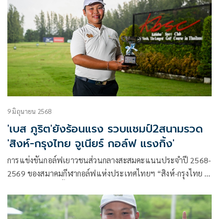
9 มิถุนายน 2568
'เบส ภูริต'ยังร้อนแรง รวบแชมป์2สนามรวด
'สิงห์-กรุงไทย จูเนียร์ กอล์ฟ แรงกิ้ง'
การแข่งขันกอล์ฟเยาวชนส่วนกลางสะสมคะแนนประจำปี 2568-
2569 ของสมาคมกีฬากอล์ฟแห่งประเทศไทยฯ “สิงห์-กรุงไทย จู
เนียร์ กอล์ฟ แรงกิ้ง 2025-26” สนามที่ 2 ที่สนามกอล์ฟ
กบินทร์บุรี สปอร์ตคลับ จ.ปราจีนบุรี แข่งระหว่างวันที่ 7-8
มิถุนายน 2568 สัปดาห์นี้ แข่ง 4 รุ่น คลาส C รุ่นอายุ 11-12 ปี,