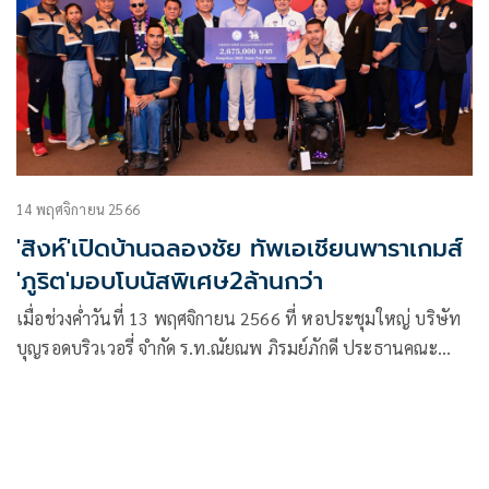
หมายโอลิมปิกเกมส์ 2028 ที่นครลอสแอนเจลิส สหรัฐอเมริกา
14 พฤศจิกายน 2566
'สิงห์'เปิดบ้านฉลองชัย ทัพเอเชียนพาราเกมส์
'ภูริต'มอบโบนัสพิเศษ2ล้านกว่า
เมื่อช่วงค่ำวันที่ 13 พฤศจิกายน 2566 ที่ หอประชุมใหญ่ บริษัท
บุญรอดบริวเวอรี่ จำกัด ร.ท.ณัยณพ ภิรมย์ภักดี ประธานคณะ
กรรมการพาราลิมปิกแห่งประเทศไทย จัดงานฉลองชัย และมอบ
เงินสนับสนุนให้แก่นักกีฬาพาราลิมปิกไทย จากผลงานยอดเยี่ยม
จากการแข่งขันกีฬา “เอเชียนพาราเกมส์” ครั้งที่ 4 ที่เมืองหาง
โจว ประเทศจีน โดยมี ดร.ก้องศักด ยอดมณี ผู้ว่าการการกีฬาแห่ง