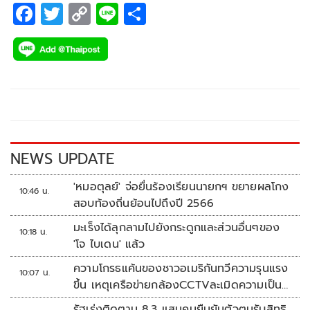
ประเทศไทย ร่วมแสดงความยินดี
F
T
C
Li
S
ac
wi
o
n
h
e
tt
p
e
ar
b
er
y
e
o
Li
o
n
k
k
NEWS UPDATE
'หมอตุลย์' จ่อยื่นร้องเรียนนายกฯ ขยายผลโกง
10:46 น.
สอบท้องถิ่นย้อนไปถึงปี 2566
มะเร็งได้ลุกลามไปยังกระดูกและส่วนอื่นๆของ
10:18 น.
'โจ ไบเดน' แล้ว
ความโกรธแค้นของชาวอเมริกันทวีความรุนแรง
10:07 น.
ขึ้น เหตุเครือข่ายกล้องCCTVละเมิดความเป็น
ส่วนตัว
รัฐเร่งติดตาม 8.3 แสนคนยืนยันตัวตนรับสิทธิ