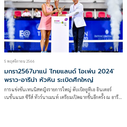
5 พฤศจิกายน 2566
มกรา2567มาแน่ 'ไทยแลนด์ โอเพ่น 2024'
พราว-อารีน่า หัวหิน ระเบิดศึกใหญ่
การแข่งขันเทนนิสหญิงรายการใหญ่ ดับเบิลยูทีเอ อินเตอร์
เนชั่นแนล ซีรีส์ ทัวร์นาเมนท์ เตรียมเปิดฉากขึ้นอีกครั้ง ณ อารี
น่า หัวหิน จ.ประจวบคีรีขันธ์ ในรายการ “Thailand Open
2024” (ไทยแลนด์ โอเพ่น 2024) ชิงเงินรางวัลรวม 300,000
ดอลลาร์สหรัฐ หรือประมาณ 10 ล้านบาท