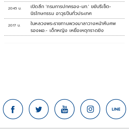
เปิดลึก 'กรมการปกครอง-มท.' ขยับรีเซ็ต-
20:45 น.
นิรโทษกรรม อาวุธปืนทั่วประเทศ
ในหลวงพระราชทานพวงมาลาวางหน้าหีบศพ
20:17 น.
รองผอ.- เด็กหญิง เหยื่อเหตุกราดยิง