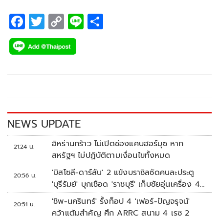
F
T
C
Li
S
ac
wi
o
n
h
e
tt
p
e
ar
b
er
y
e
o
Li
o
n
k
k
NEWS UPDATE
อิหร่านกร้าว ไม่เปิดช่องแคบฮอร์มุซ หาก
21:24 น.
สหรัฐฯ ไม่ปฏิบัติตามเงื่อนไขทั้งหมด
'บิสโซลี-ดาร์ลัน' 2 แข้งบราซิลซัดคนละประตู
20:56 น.
'บุรีรัมย์' บุกเชือด 'ราชบุรี' เก็บชัยอุ่นเครื่อง 4
นัดรวด
'ชิพ-นครินทร์' รั้งท็อป 4 'เฟอร์-ปัญจรุจน์'
20:51 น.
คว้าแต้มสำคัญ ศึก ARRC สนาม 4 เรซ 2