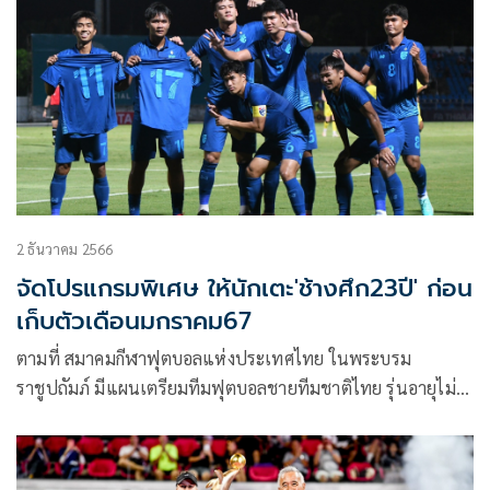
2 ธันวาคม 2566
จัดโปรแกรมพิเศษ ให้นักเตะ'ช้างศึก23ปี' ก่อน
เก็บตัวเดือนมกราคม67
ตามที่ สมาคมกีฬาฟุตบอลแห่งประเทศไทย ในพระบรม
ราชูปถัมภ์ มีแผนเตรียมทีมฟุตบอลชายทีมชาติไทย รุ่นอายุไม่
เกิน 23 ปี เพื่อให้เกิดความต่อเนื่องสำหรับการเตรียมทีมไป
แข่งขันฟุตบอลชิงแชมป์เอเชีย รุ่นอายุไม่เกิน 23 ปี รอบสุดท้าย
ที่ประเทศกาตาร์ ในช่วงเดือนเมษายน ปีหน้า