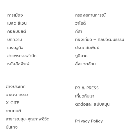
การเมือง
กรองสถานการณ์
เปลว สีเงิน
วาไรตี้
คอลัมนิสต์
กีฬา
บทความ
ท่องเที่ยว – ศิลปวัฒนธรรม
เศรษฐกิจ
ประชาสัมพันธ์
ข่าวพระราชสำนัก
ภูมิภาค
หนังสือพิมพ์
สิ่งแวดล้อม
ต่างประเทศ
PR & PRESS
อาชญากรรม
เกี่ยวกับเรา
X-CITE
ติดต่อและ สนับสนุน
ยานยนต์
สาธารณสุข-คุณภาพชีวิต
Privacy Policy
บันเทิง