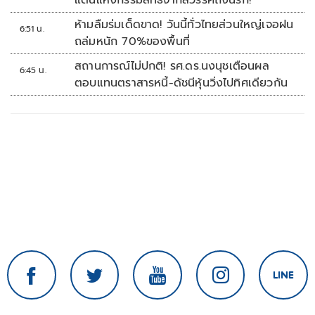
แดนแห่งกรรมสิทธิ์จากสวรรค์ถึงนรก!
ห้ามลืมร่มเด็ดขาด! วันนี้ทั่วไทยส่วนใหญ่เจอฝน
6:51 น.
ถล่มหนัก 70%ของพื้นที่
สถานการณ์ไม่ปกติ! รศ.ดร.นงนุชเตือนผล
6:45 น.
ตอบแทนตราสารหนี้-ดัชนีหุ้นวิ่งไปทิศเดียวกัน