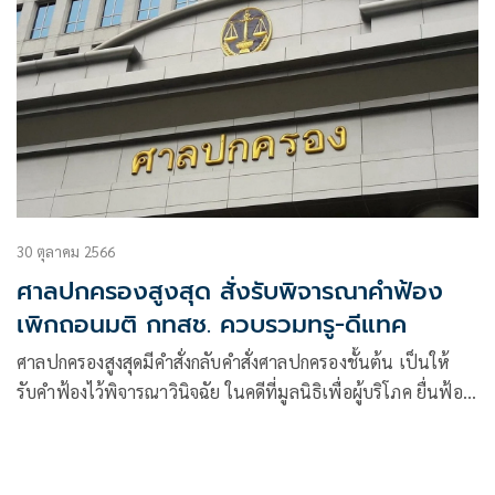
30 ตุลาคม 2566
ศาลปกครองสูงสุด สั่งรับพิจารณาคำฟ้อง
เพิกถอนมติ กทสช. ควบรวมทรู-ดีแทค
ศาลปกครองสูงสุดมีคำสั่งกลับคำสั่งศาลปกครองชั้นต้น เป็นให้
รับคำฟ้องไว้พิจารณาวินิจฉัย ในคดีที่มูลนิธิเพื่อผู้บริโภค ยื่นฟ้อง
คณะกรรมการกิจการกระจายเสียงกิจการโทรทัศน์และกิจการ
โทรคมนาคมแห่งชาติ (กสทช.) สำนักงาน กสทช. กรณีขอให้เพิก
ถอนมติ