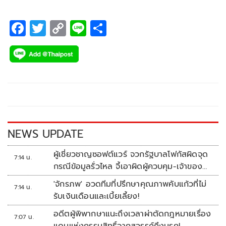
F
T
C
Li
S
ac
wi
o
n
h
e
tt
p
e
ar
b
er
y
e
o
Li
o
n
k
k
NEWS UPDATE
ผู้เชี่ยวชาญซอฟต์แวร์ จวกรัฐบาลโฟกัสผิดจุด
7:14 น.
กรณีข้อมูลรั่วไหล จี้เอาผิดผู้ควบคุม-เจ้าของ
ระบบตามกฎหมาย PDPA
'จักรภพ' อวดทีมที่ปรึกษาคุณภาพคับแก้วที่ไม่
7:14 น.
รับเงินเดือนและเบี้ยเลี้ยง!
อดีตผู้พิพากษาแนะถึงเวลาผ่าตัดกฎหมายเรื่อง
7:07 น.