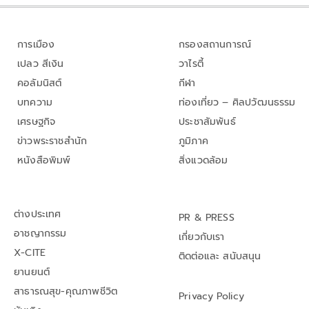
การเมือง
กรองสถานการณ์
เปลว สีเงิน
วาไรตี้
คอลัมนิสต์
กีฬา
บทความ
ท่องเที่ยว – ศิลปวัฒนธรรม
เศรษฐกิจ
ประชาสัมพันธ์
ข่าวพระราชสำนัก
ภูมิภาค
หนังสือพิมพ์
สิ่งแวดล้อม
ต่างประเทศ
PR & PRESS
อาชญากรรม
เกี่ยวกับเรา
X-CITE
ติดต่อและ สนับสนุน
ยานยนต์
สาธารณสุข-คุณภาพชีวิต
Privacy Policy