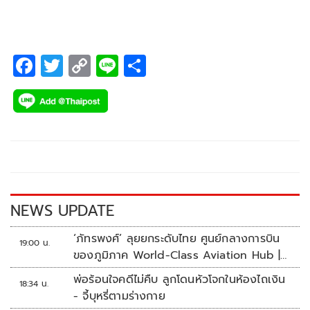
และพ่อหลังไปขอลาออกจากระบบรับน้องโหด
F
T
C
Li
S
ac
wi
o
n
h
e
tt
p
e
ar
b
er
y
e
o
Li
o
n
k
k
NEWS UPDATE
‘ภัทรพงศ์’ ลุยยกระดับไทย ศูนย์กลางการบิน
19:00 น.
ของภูมิภาค World-Class Aviation Hub |
ห้องข่าวไทยโพสต์สุดสัปดาห์
พ่อร้อนใจคดีไม่คืบ ลูกโดนหัวโจกในห้องไถเงิน
18:34 น.
- จี้บุหรี่ตามร่างกาย