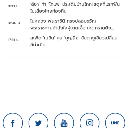
'ลิซ่า' ท้า 'โกแพ' ประเดิมบ้านใหญ่สตูลที่แรกฟัน
18:19 น.
ไม่เลี้ยงโกงท้องถิ่น
ในหลวง พระราชินี ทรงปลอบขวัญ
18:00 น.
พระราชทานกำลังใจผู้บาดเจ็บ เหตุกราดยิง
รร.เทพศิรินทร์นนทบุรี
สะพัด 'เนวิน' คุย 'บุญยิ่ง' จับตางูเขียวเปลี่ยน
17:51 น.
สีน้ำเงิน