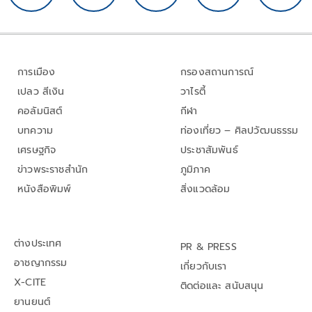
การเมือง
กรองสถานการณ์
เปลว สีเงิน
วาไรตี้
คอลัมนิสต์
กีฬา
บทความ
ท่องเที่ยว – ศิลปวัฒนธรรม
เศรษฐกิจ
ประชาสัมพันธ์
ข่าวพระราชสำนัก
ภูมิภาค
หนังสือพิมพ์
สิ่งแวดล้อม
ต่างประเทศ
PR & PRESS
อาชญากรรม
เกี่ยวกับเรา
X-CITE
ติดต่อและ สนับสนุน
ยานยนต์