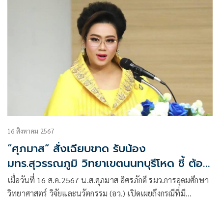
16 สิงหาคม 2567
“ศุภมาส” สั่งเฉียบขาด รับน้อง
มทร.สุวรรณภูมิ วิทยาเขตนนทบุรีโหด ชี้ ต้อง
มีคนรับผิดชอบ
เมื่อวันที่ 16 ส.ค.2567 น.ส.ศุภมาส อิศรภักดี รมว.การอุดมศึกษา
วิทยาศาสตร์ วิจัยและนวัตกรรม (อว.) เปิดเผยถึงกรณีที่มี
นักศึกษาของมหาวิทยาลัยเทคโนโลยีราชมงคลสุวรรณภูมิ
(มทร.สุวรรณภูมิ) วิทยาเขตนนทบุรี ถูกรุ่นพี่รุมทำร้ายตนเอง