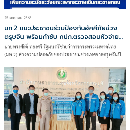
25 มกราคม 2565
มท.2 แนะประชาชนร่วมป้องกันอัคคีภัยช่วง
ตรุษจีน พร้อมกำชับ กปภ.ตรวจสอบหัวจ่ายน้ำ
ดับเพลิง
นายทรงศักดิ์ ทองศรี รัฐมนตรีช่วยว่าการกระทรวงมหาดไทย
(มท.2) ห่วงความปลอดภัยของประชาชนช่วงเทศกาลตรุษจีนปีนี้
สั่งการประปาส่วนภูมิภาค (กปภ.)