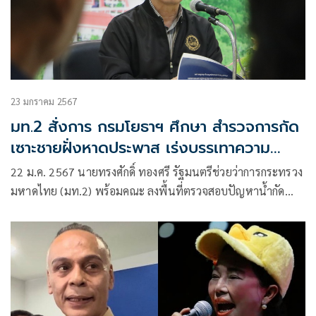
23 มกราคม 2567
มท.2 สั่งการ กรมโยธาฯ ศึกษา สำรวจการกัด
เซาะชายฝั่งหาดประพาส เร่งบรรเทาความ
เดือดร้อนของประชาชน จ.ระนอง
22 ม.ค. 2567 นายทรงศักดิ์ ทองศรี รัฐมนตรีช่วยว่าการกระทรวง
มหาดไทย (มท.2) พร้อมคณะ ลงพื้นที่ตรวจสอบปัญหาน้ำกัด
เซาะชายฝั่งทะเลหาดประพาส ตำบลกำพวน