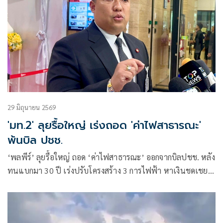
29 มิถุนายน 2569
'มท.2' ลุยรื้อใหญ่ เร่งถอด 'ค่าไฟสาธารณะ'
พ้นบิล ปชช.
‘พลพีร์’ ลุยรื้อใหญ่ ถอด ‘ค่าไฟสาธารณะ’ ออกจากบิลปชช. หลัง
ทนแบกมา 30 ปี เร่งปรับโครงสร้าง 3 การไฟฟ้า หาเงินชดเชยปี
ละ 2 หมื่นล้าน ยันเดินหน้าเร็วที่สุด เล็งออกกฎกระทรวง​ ชง ครม.
บังคับใช้