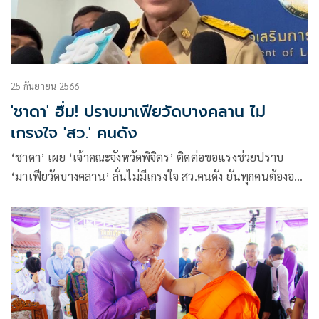
25 กันยายน 2566
'ชาดา' ฮึ่ม! ปราบมาเฟียวัดบางคลาน ไม่
เกรงใจ 'สว.' คนดัง
‘ชาดา’ เผย ‘เจ้าคณะจังหวัดพิจิตร’ ติดต่อขอแรงช่วยปราบ
‘มาเฟียวัดบางคลาน’ ลั่นไม่มีเกรงใจ สว.คนดัง ยันทุกคนต้องอยู่
ใต้กฎหมาย