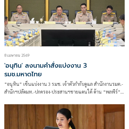
8 เมษายน 2569
'อนุทิน' ลงนามคำสั่งแบ่งงาน 3
รมช.มหาดไทย
“อนุทิน” เซ็นแบ่งงาน 3 รมช. เจ้าตัวกำกับดูแล สำนักงานรมต.-
สำนักฯปลัดมท.-ปกครอง-ประสานฯชายแดนใต้ ด้าน “พลพีร์”
มท.2 ดูที่ดิน-พัฒนาชุมชน-กฟภ.-กฟน. ขณะที่ “เจเศรษฐ์”
มท.3 คุมโยธาฯ-ปภ.-กปภ.-กปน. ส่วน “วรศิษฎ์” มท.4 ได้กำกับ
ท้องถิ่น-กทม.-องค์การตลาด-จัดการน้ำเสีย