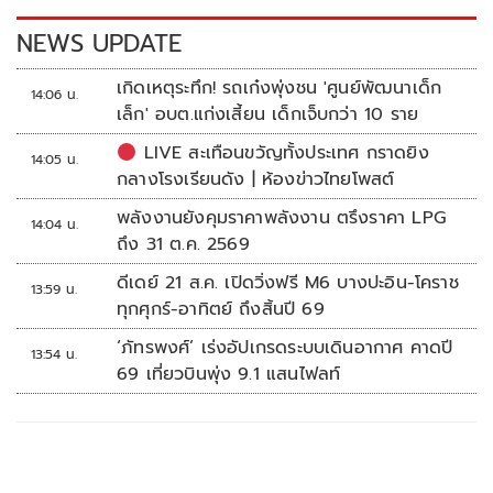
k
k
NEWS UPDATE
เกิดเหตุระทึก! รถเก๋งพุ่งชน 'ศูนย์พัฒนาเด็ก
14:06 น.
เล็ก' อบต.แก่งเสี้ยน เด็กเจ็บกว่า 10 ราย
LIVE สะเทือนขวัญทั้งประเทศ กราดยิง
14:05 น.
กลางโรงเรียนดัง | ห้องข่าวไทยโพสต์
พลังงานยังคุมราคาพลังงาน ตรึงราคา LPG
14:04 น.
ถึง 31 ต.ค. 2569
ดีเดย์ 21 ส.ค. เปิดวิ่งฟรี M6 บางปะอิน-โคราช
13:59 น.
ทุกศุกร์-อาทิตย์ ถึงสิ้นปี 69
‘ภัทรพงศ์’ เร่งอัปเกรดระบบเดินอากาศ คาดปี
13:54 น.
69 เที่ยวบินพุ่ง 9.1 แสนไฟลท์