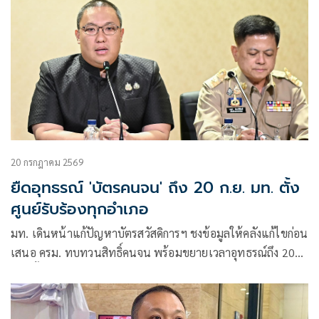
20 กรกฎาคม 2569
ยืดอุทธรณ์ 'บัตรคนจน' ถึง 20 ก.ย. มท. ตั้ง
ศูนย์รับร้องทุกอำเภอ
มท. เดินหน้าแก้ปัญหาบัตรสวัสดิการฯ ชงข้อมูลให้คลังแก้ไขก่อน
เสนอ ครม. ทบทวนสิทธิ์คนจน พร้อมขยายเวลาอุทธรณ์ถึง 20
ก.ย. ตั้ง One Stop Service ทุกอำเภอ ตรวจเข้มสวมชื่อเปิด
บริษัท- รับจ้าง-บัญชีม้า