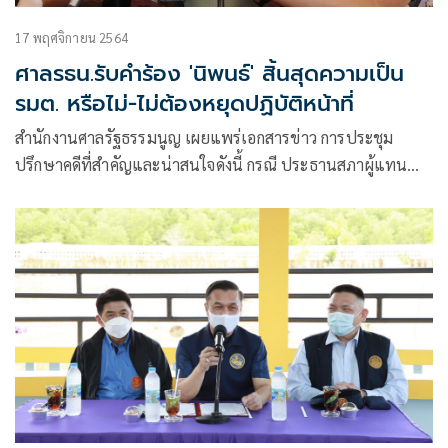
17 พฤศจิกายน 2564
ศาลรธน.รับคำร้อง 'นิพนธ์' สิ้นสุดความเป็น
รมต. หรือไม่-ไม่ต้องหยุดปฏิบัติหน้าที่
สำนักงานศาลรัฐธรรมนูญ เผยแพร่เอกสารข่าว การประชุม
ปรึกษาคดีที่สำคัญและน่าสนใจดังนี้ กรณี ประธานสภาผู้แทน
ราษฎรส่งคำร้องขอให้ศาลรัฐธรรมนูญวินิจฉัยตามรัฐธรรมนูญ
มาตรา ๑๗๐