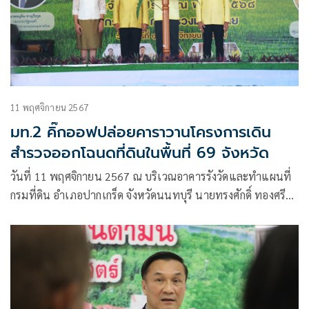
11 พฤศจิกายน 2567
มท.2 คิ๊กออฟปล่อยคาราวานโครงการเดิน
สำรวจออกโฉนดที่ดินในพื้นที่ 69 จังหวัด
วันที่ 11 พฤศจิกายน 2567 ณ บริเวณอาคารรังวัดและทำแผนที่
กรมที่ดิน อำเภอปากเกร็ด จังหวัดนนทบุรี นายทรงศักดิ์ ทองศรี
รัฐมนตรีช่วยว่าการกระทรวงมหาดไทย (มท.2) พร้อมด้วย นาย
สมเกียรติ กิจเจริญ คณะทำงานฯ