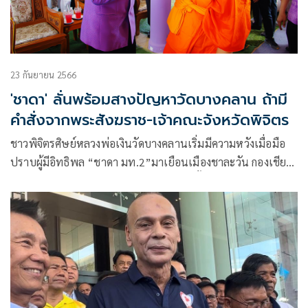
23 กันยายน 2566
'ชาดา' ลั่นพร้อมสางปัญหาวัดบางคลาน ถ้ามี
คำสั่งจากพระสังฆราช-เจ้าคณะจังหวัดพิจิตร
ชาวพิจิตรศิษย์หลวงพ่อเงินวัดบางคลานเริ่มมีความหวังเมื่อมือ
ปราบผู้มีอิทธิพล “ชาดา มท.2”มาเยือนเมืองชาละวัน กองเชียร์
ภูมิใจไทย พูดแล้วทำ พิจิตร 3 เขต พร้อมทั้งเจ้าคณะจังหวัด
พิจิตร และชาวบ้านนับพันคนแห่ต้อนรับ มท. 2 เผย