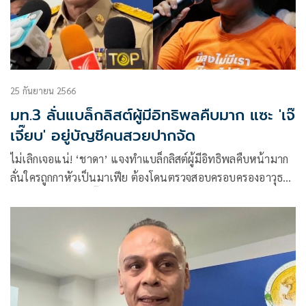
25 กันยายน 2566
มท.3 ลั่นแบล็กลิสต์ผู้มีอิทธิพลคืบมาก แซะ 'เจ๊
เจี๊ยบ' อยู่บัญชีคนสวยปากจัด
ไม่เลิกเจอแน่! ‘ชาดา’ แจงทำแบล็กลิสต์ผู้มีอิทธิพลคืบหน้ามาก
ลั่นใครถูกกาหัวเป็นมาเฟีย ต้องโดนตรวจสอบครอบครองอาวุธ
ปืน บอกติดตลก ‘เจี๊ยบ ก้าวไกล’ อยู่ในบัญชีคนสวยปากจัด