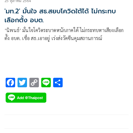
25 ตุลาคม 2564
'มท.2' มั่นใจ สธ.สยบโควิดใต้ได้ ไม่กระทบ
เลือกตั้ง อบต.
‘นิพนธ์’ มั่นใจโควิดระบาดหนักภาคใต้ ไม่กระทบหาเสียงเลือก
ตั้ง อบต. เชื่อ สธ.เอาอยู่ เร่งส่งวัคซีนคุมสถานการณ์
F
T
C
Li
S
ac
wi
o
n
h
e
tt
p
e
ar
b
er
y
e
o
Li
o
n