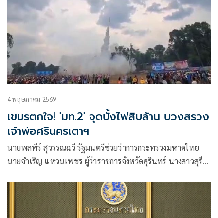
4 พฤษภาคม 2569
เขมรตกใจ! 'มท.2' จุดบั้งไฟสิบล้าน บวงสรวง
เจ้าพ่อศรีนครเตาฯ
นายพลพีร์ สุวรรณฉวี รัฐมนตรีช่วยว่าการกระทรวงมหาดไทย
นายจำเริญ แหวนเพชร ผู้ว่าราชการจังหวัดสุรินทร์ นางสาวสุรีย์
ธัมมาตร สส.สุรินทร์ เขต 4