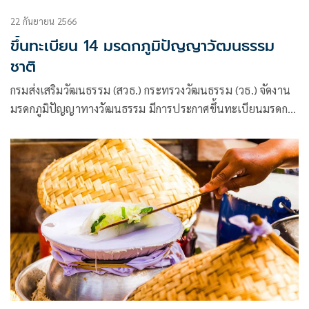
22 กันยายน 2566
ขึ้นทะเบียน 14 มรดกภูมิปัญญาวัฒนธรรม
ชาติ
กรมส่งเสริมวัฒนธรรม (สวธ.) กระทรวงวัฒนธรรม (วธ.) จัดงาน
มรดกภูมิปัญญาทางวัฒนธรรม มีการประกาศขึ้นทะเบียนมรดก
ภูมิปัญญาทางวัฒนธรรมของชาติ ประจำปี พ.ศ. 2565 มี
ดังนี้ 1.บ่อเกลือ 2 ตำนานนางผมหอม 3.ตำนานหลวงพ่อพระใส
4.แห่นกบุหรงซีงอ 5.นาเกลือ