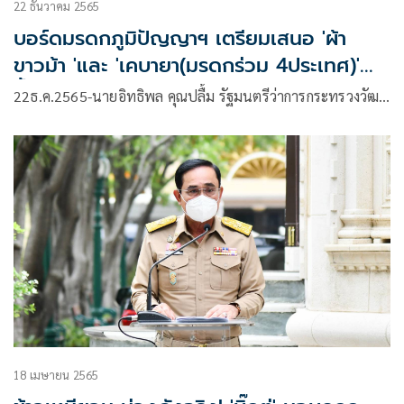
22 ธันวาคม 2565
บอร์ดมรดกภูมิปัญญาฯ เตรียมเสนอ 'ผ้า
ขาวม้า 'และ 'เคบายา(มรดกร่วม 4ประเทศ)'
ขึ้นทะเบียนยูเนสโก
22ธ.ค.2565-นายอิทธิพล คุณปลื้ม รัฐมนตรีว่าการกระทรวงวัฒ…
18 เมษายน 2565