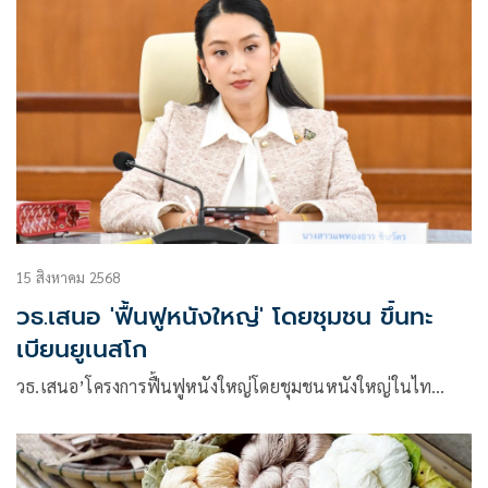
ไทยสู่สากล ประจำปี 2569
15 สิงหาคม 2568
วธ.เสนอ 'ฟื้นฟูหนังใหญ่' โดยชุมชน ขึ้นทะ
เบียนยูเนสโก
วธ.เสนอ’โครงการฟื้นฟูหนังใหญ่โดยชุมชนหนังใหญ่ในไท…