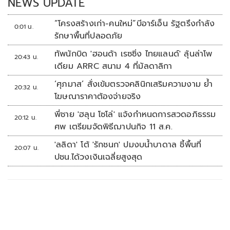
NEWS UPDATE
“โครงสร้างเก่า-คนใหม่”บีอาร์เอ็น รัฐตรึงกำลัง
0:01 น.
รักษาพื้นที่ปลอดภัย
ทัพนักบิด 'ฮอนด้า เรซซิ่ง ไทยแลนด์' ลุ้นล่าโพ
20:43 น.
เดียม ARRC สนาม 4 ที่มัลดาลิกา
‘ศุภมาส’ สั่งเข้มตรวจคลินิกเสริมความงาม ย้ำ
20:32 น.
โฆษณาราคาต้องจ่ายจริง
พี่ชาย 'ฮลุน โซโล่' แจ้งกำหนดการสวดอภิธรรม
20:12 น.
ศพ เตรียมจัดพิธีฌาปนกิจ 11 ส.ค.
'ลลิดา' โต้ 'รักชนก' ปมงบน้ำบาดาล ชี้พื้นที่
20:07 น.
ปชน.ได้วงเงินเฉลี่ยสูงสุด