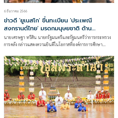
6 ธันวาคม 2566
ข่าวดี 'ยูเนสโก' ขึ้นทะเบียน 'ประเพณี
สงกรานต์ไทย' มรดกมนุษยชาติ ด้าน
ภูมิปัญญาทางวัฒนธรรม
นายเศรษฐา ทวีสิน นายกรัฐมนตรีและรัฐมนตรีว่าการกระทรวง
การคลัง กล่าวแสดงความยินดีในโอกาสที่องค์การการศึกษา
วิทยาศาสตร์ และวัฒนธรรม แห่งสหประชาชาติ (UNESCO)
ประกาศขึ้นทะเบียน “สงกรานต์ในประเทศไทย”