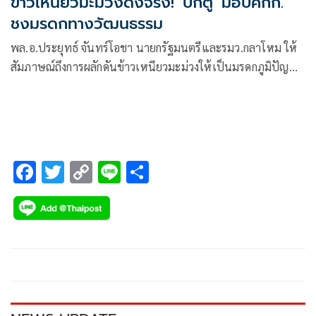
ข้าวเหนียวมะม่วงดังจริง! 'บิ๊กตู่' มอบคกก.
ชงมรดกทางวัฒนธรรม
พล.อ.ประยุทธ์ จันทร์โอชา นายกรัฐมนตรีและรมว.กลาโหม ให้
สัมภาษณ์ถึงการผลักดันข้าวเหนียวมะม่วงให้เป็นมรดกภูมิปัญญา
ทางวัฒนธรรมหรือไม่ ว่า เป็นเรื่องที่คณะกรรมการดำเนินการ
F
T
C
Li
S
ac
wi
o
n
h
e
tt
p
e
ar
b
er
y
e
o
Li
o
n
k
k