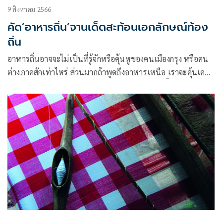
9 สิงหาคม 2566
คัด’อาหารถิ่น’จานเด็ดสะท้อนเอกลักษณ์ท้อง
ถิ่น
อาหารถิ่นอาจจะไม่เป็นที่รู้จักหรือคุ้นหูของคนเมืองกรุง หรือคน
ต่างภาคสักเท่าไหร่ ส่วนมากถ้าพูดถึงอาหารเหนือ เราจะคุ้นเคย
แต่ข้าวซอย น้ำพริกอ่อง น้ำพริกหนุ่ม ขนมจีนน้ำเงี้ยว อาหารใต้
คนจดจำแกงใต้ที่มีรสชาติเผ็ดร้อน อาหารอีสานต้องเมนูส้มตำ
แกงอ่อม แกงเปรอะ