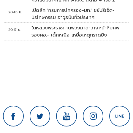
คว้าแต้มสำคัญ ศึก ARRC สนาม 4 เรซ 2
เปิดลึก 'กรมการปกครอง-มท.' ขยับรีเซ็ต-
20:45 น.
นิรโทษกรรม อาวุธปืนทั่วประเทศ
ในหลวงพระราชทานพวงมาลาวางหน้าหีบศพ
20:17 น.
รองผอ.- เด็กหญิง เหยื่อเหตุกราดยิง