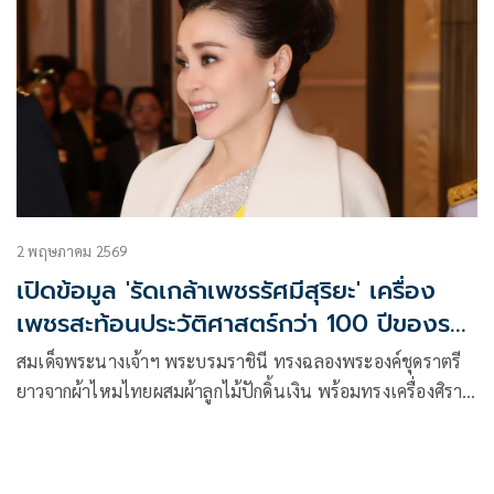
2 พฤษภาคม 2569
เปิดข้อมูล 'รัดเกล้าเพชรรัศมีสุริยะ' เครื่อง
เพชรสะท้อนประวัติศาสตร์กว่า 100 ปีของราช
สำนักไทย
สมเด็จพระนางเจ้าฯ พระบรมราชินี ทรงฉลองพระองค์ชุดราตรี
ยาวจากผ้าไหมไทยผสมผ้าลูกไม้ปักดิ้นเงิน พร้อมทรงเครื่องศิราภ
รณ์อันล้ำค่า “รัดเกล้าเพชรรัศมีสุริยะ” (Diamond Fringe Tiara)
ซึ่งนับเป็นครั้งแรกในรัชกาลปัจจุบันที่มรดกประวัติศาสตร์ชิ้นนี้ได้
กลับมาปรากฏต่อสายตาชาวโลกอีกครั้ง