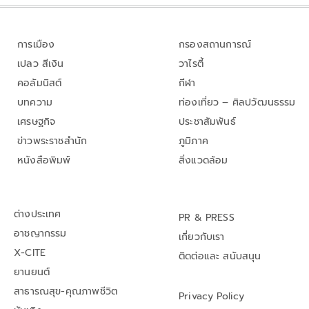
การเมือง
กรองสถานการณ์
เปลว สีเงิน
วาไรตี้
คอลัมนิสต์
กีฬา
บทความ
ท่องเที่ยว – ศิลปวัฒนธรรม
เศรษฐกิจ
ประชาสัมพันธ์
ข่าวพระราชสำนัก
ภูมิภาค
หนังสือพิมพ์
สิ่งแวดล้อม
ต่างประเทศ
PR & PRESS
อาชญากรรม
เกี่ยวกับเรา
X-CITE
ติดต่อและ สนับสนุน
ยานยนต์
สาธารณสุข-คุณภาพชีวิต
Privacy Policy