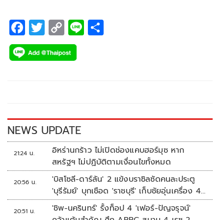
F
T
C
Li
S
ac
wi
o
n
h
e
tt
p
e
ar
b
er
y
e
o
Li
o
n
k
k
NEWS UPDATE
อิหร่านกร้าว ไม่เปิดช่องแคบฮอร์มุซ หาก
21:24 น.
สหรัฐฯ ไม่ปฏิบัติตามเงื่อนไขทั้งหมด
'บิสโซลี-ดาร์ลัน' 2 แข้งบราซิลซัดคนละประตู
20:56 น.
'บุรีรัมย์' บุกเชือด 'ราชบุรี' เก็บชัยอุ่นเครื่อง 4
นัดรวด
'ชิพ-นครินทร์' รั้งท็อป 4 'เฟอร์-ปัญจรุจน์'
20:51 น.