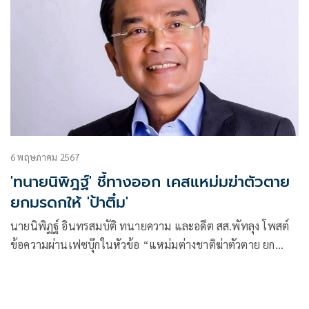
6 พฤษภาคม 2567
'ทนายนิพิฎฐ์' ชี้ทางออก เคสแหม่มฆ่าตัวตาย
ยกมรดกให้ 'ป้าติ๋ม'
นายนิพิฏฐ์ อินทรสมบัติ ทนายความ และอดีต สส.พัทลุง โพสต์
ข้อความผ่านเฟซบุ๊กในหัวข้อ “แหม่มต่างชาติฆ่าตัวตาย ยก
ทรัพย์ให้ป้าติ๋มแม่บ้าน” โดยระบุว่า