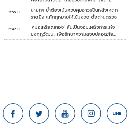
พยายามสานต่อ 'ไทยช่วยไทยพลัส เฟส 2'
นายกฯ ย้ำต้องเน้นควบคุมอาวุธปืนหลังเหตุก
15:55 น.
ราดยิง แก้กฎหมายให้เข้มงวด ตั้งด่านตรวจ
เพิ่ม
'หมอเหรียญทอง' ลั่นเป็นจอมเผด็จการแห่ง
15:42 น.
มงกุฎวัฒนะ เพื่อรักษาความสงบปลอดภัย
ภายในรพ.