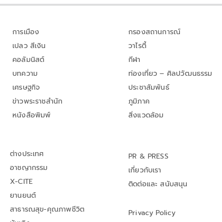
การเมือง
กรองสถานการณ์
เปลว สีเงิน
วาไรตี้
คอลัมนิสต์
กีฬา
บทความ
ท่องเที่ยว – ศิลปวัฒนธรรม
เศรษฐกิจ
ประชาสัมพันธ์
ข่าวพระราชสำนัก
ภูมิภาค
หนังสือพิมพ์
สิ่งแวดล้อม
ต่างประเทศ
PR & PRESS
อาชญากรรม
เกี่ยวกับเรา
X-CITE
ติดต่อและ สนับสนุน
ยานยนต์
สาธารณสุข-คุณภาพชีวิต
Privacy Policy