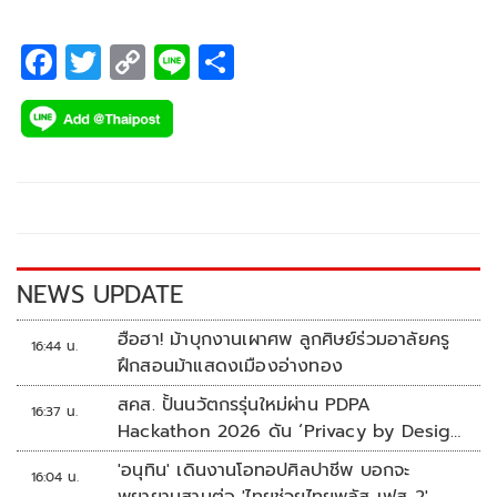
F
T
C
Li
S
ac
wi
o
n
h
e
tt
p
e
ar
b
er
y
e
o
Li
o
n
k
k
NEWS UPDATE
ฮือฮา! ม้าบุกงานเผาศพ ลูกศิษย์ร่วมอาลัยครู
16:44 น.
ฝึกสอนม้าแสดงเมืองอ่างทอง
สคส. ปั้นนวัตกรรุ่นใหม่ผ่าน PDPA
16:37 น.
Hackathon 2026 ดัน ‘Privacy by Design
for all’ สู่โซลูชันคุ้มครองข้อมูลส่วนบุคคลที่
'อนุทิน' เดินงานโอทอปศิลปาชีพ บอกจะ
16:04 น.
ใช้ได้จริง