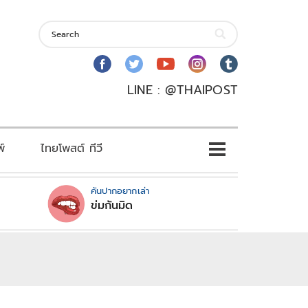
LINE : @THAIPOST
พ์
ไทยโพสต์ ทีวี
คันปากอยากเล่า
ข่มกันมิด