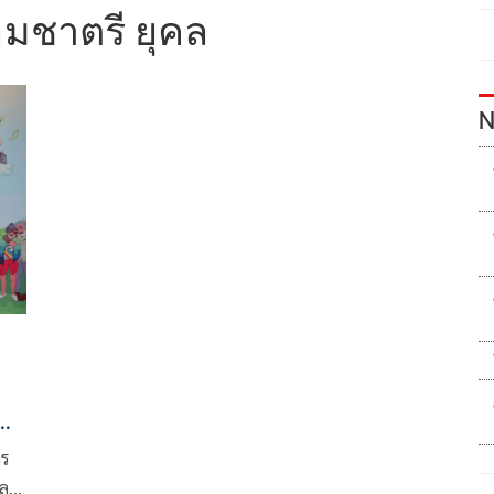
ิมชาตรี ยุคล
N
ายน
าร
และ