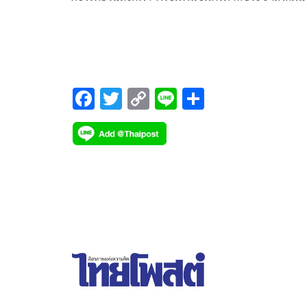
ภาคเอกชน จัดแถลงข่าวเตรียมความพร้อมที่จะเนรมิ
ถนนพระราม 1 เป็นถนนสีรุ้งแห่งความเท่าเทียมใจก
กรุงในงาน “บางกอกไพรด์ เฟสติวัล 2024” (Bangko
Pride Festival 2024)
F
T
C
Li
S
ac
wi
o
n
h
e
tt
p
e
ar
b
er
y
e
o
Li
o
n
k
k