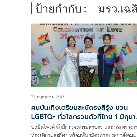
ป้ายกำกับ :
มรว.เฉล
22 พฤษภาคม 2567
คนบันเทิงเตรียมสะบัดธงสีรุ้ง ชวน
LGBTQ+ ทั่วโลกรวมตัวที่ไทย 1 มิถุน
นี้
นฤมิตไพรด์ จับมือ กรุงเทพมหานคร และ กระทรวงก
ท่องเที่ยวและกีฬา พร้อมพันธมิตรภาคประชาสังคม