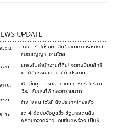
EWS UPDATE
'เนย์มาร์' ไม่รีบตัดสินใจอนาคต หลังใกล้
9:30 น.
หมดสัญญา 'ซานโตส'
ยกระดับสำนักงานที่ดิน! จดทะเบียนสิทธิ
9:26 น.
และนิติกรรมออนไลน์ทั่วประเทศ
เปิดอีกมุม! กรมอุทยานฯ เคลียร์ปมร้อน
9:14 น.
'วีระ' สับเละที่พักเลวทรามมาก
8:52 น.
ร่าง 'ฮลุน โซโล่' ถึงประเทศไทยแล้ว
แฉ 4 ข้อปมข้อมูลรั่ว รัฐบาลเล่นลิ้น
8:45 น.
พลิกบทจากผู้ควบคุมที่บกพร่อง เป็นผู้
เสียหายขู่ฟ้องคนเอาความจริงมาพูด