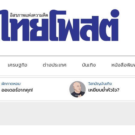
เศรษฐกิจ
ต่างประเทศ
บันเทิง
หนังสือพิม
ผักกาดหอม
วิสามัญบันเทิง
ออเดอร์จากคุก!
เหยียบย่ำหัวใจ?