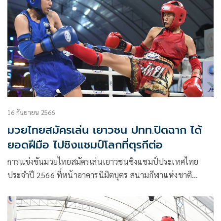
16 กันยายน 2566
มวยไทยสมัครเล่น เยาวชน ปทท.ปิดฉาก ได้
ยอดฝีมือ ไปชิงแชมป์โลกที่ตุรกีต่อ
การแข่งขันมวยไทยสมัครเล่นเยาวชนชิงแชมป์ประเทศไทย
ประจำปี 2566 ที่หน้าอาคารนิมิตบุตร สนามกีฬาแห่งชาติ
ปทุมวัน ปิดฉากลงอย่างเป็นทางการแล้วเมื่อวันที่ 15 กันยายน
2566 โดยมี ดร.ศักดิ์ชาย ทัพสุวรรณ ประธานสหพันธ์สมาคม
มวยไทยนานาชาติ (IFMA) และนายกสมาคมกีฬามวยไทยสมัคร