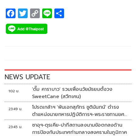
F
T
C
Li
S
ac
wi
o
n
h
e
tt
p
e
ar
b
er
y
e
o
Li
o
n
k
k
NEWS UPDATE
'ดั๊ม คาราบาว' รวมเพื่อนวัยมัธยมตั้งวง
1:02 น.
SweetCane (สวีทเคน)
โปรดเกล้าฯ 'พันเอกสุภัทร ชูตินันทน์' ดำรง
23:49 น.
ตำแหน่งนายทหารปฏิบัติการฯ-พระราชทานยศ
'พลตรี'
ซาอุฯ-ตุรเคีย-ปากีสถานลงนามข้อตกลงด้าน
23:45 น.
การป้องกันประเทศท่ามกลางสงครามในภูมิภาค