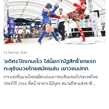
เล่นแห่งประเทศไทย ในพระราชูปถัมภ์ (AMTAT) เป็นประธาน
ในพิธีปิด
14 กันยายน 2566
'อดิศร'ปิดเกมเร็ว ไล่น็อก'ณัฐสิทธิ์'ยกแรก
ทะลุชิงมวยไทยสมัครเล่น เยาวชนปทท.
การแข่งขันมวยไทยสมัครเล่นเยาวชนชิงแชมป์ประเทศไทย
ประจำปี 2566 ที่หน้าอาคารนิมิบุตร สนามกีฬาแห่งชาติ
ปทุมวัน เมื่อวันที่ 14 กันยายน 2566 เป็นการแข่งขันรอบรอง
ชนะเลิศ 2 รุ่น คือ รุ่นอายุ 18-23 ปี ชาย-หญิง และรุ่นอายุ 15-
17 ปี ชาย-หญิง