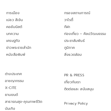
การเมือง
กรองสถานการณ์
เปลว สีเงิน
วาไรตี้
คอลัมนิสต์
กีฬา
บทความ
ท่องเที่ยว – ศิลปวัฒนธรรม
เศรษฐกิจ
ประชาสัมพันธ์
ข่าวพระราชสำนัก
ภูมิภาค
หนังสือพิมพ์
สิ่งแวดล้อม
ต่างประเทศ
PR & PRESS
อาชญากรรม
เกี่ยวกับเรา
X-CITE
ติดต่อและ สนับสนุน
ยานยนต์
สาธารณสุข-คุณภาพชีวิต
Privacy Policy
บันเทิง