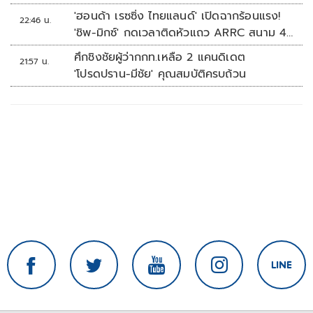
'ฮอนด้า เรซซิ่ง ไทยแลนด์' เปิดฉากร้อนแรง!
22:46 น.
'ชิพ-มิกซ์' กดเวลาติดหัวแถว ARRC สนาม 4
ที่มัลดาลิกา
ศึกชิงชัยผู้ว่ากกท.เหลือ 2 แคนดิเดต
21:57 น.
'โปรดปราน-มีชัย' คุณสมบัติครบถ้วน