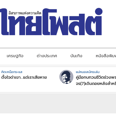
เศรษฐกิจ
ต่างประเทศ
บันเทิง
หนังสือพิม
คิดเหนือกระแส
แม่หมอสมัครเล่น
ตั้งใจด่าเขา...แต่เราเสียหาย
คู่มือทบทวนชีวิตช่วงพร
จร(7)เดินถอยหลังสำหร
ลัคนาราศีตอนที่2