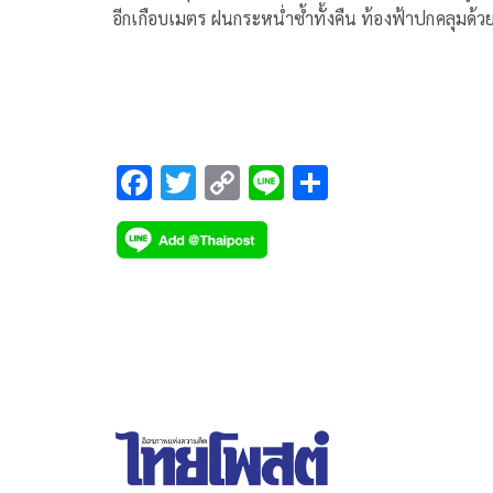
อีกเกือบเมตร ฝนกระหน่ำซ้ำทั้งคืน ท้องฟ้าปกคลุมด้ว
เมฆ ลาวแจ้งด่วนเขื่อนจีนปล่อยน้ำ
F
T
C
Li
S
ac
wi
o
n
h
e
tt
p
e
ar
b
er
y
e
o
Li
o
n
k
k