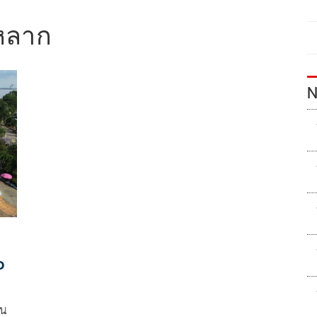
หลาก
N
ว
้น