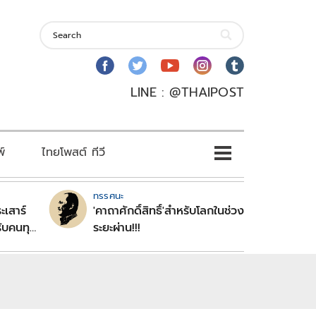
LINE : @THAIPOST
พ์
ไทยโพสต์ ทีวี
ทรรศนะ
ะเสาร์
'คาถาศักดิ์สิทธิ์'สำหรับโลกในช่วง
ับคนทุก
ระยะผ่าน!!!