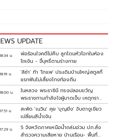
EWS UPDATE
พ่อร้อนใจคดีไม่คืบ ลูกโดนหัวโจกในห้อง
18:34 น.
ไถเงิน - จี้บุหรี่ตามร่างกาย
'ลิซ่า' ท้า 'โกแพ' ประเดิมบ้านใหญ่สตูลที่
18:19 น.
แรกฟันไม่เลี้ยงโกงท้องถิ่น
ในหลวง พระราชินี ทรงปลอบขวัญ
18:00 น.
พระราชทานกำลังใจผู้บาดเจ็บ เหตุกราด
ยิง รร.เทพศิรินทร์นนทบุรี
สะพัด 'เนวิน' คุย 'บุญยิ่ง' จับตางูเขียว
17:51 น.
เปลี่ยนสีน้ำเงิน
5 จังหวัดภาคเหนือน้ำถล่มอ่วม ปภ.สั่ง
17:29 น.
สำรวจความเสียหาย บ้านเรือน- พื้นที่