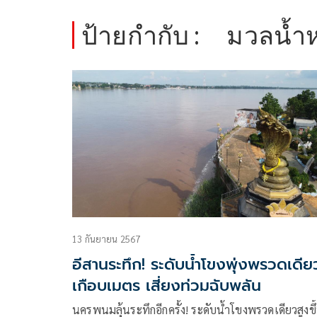
ป้ายกำกับ :
มวลน้ำ
13 กันยายน 2567
อีสานระทึก! ระดับน้ำโขงพุ่งพรวดเดีย
เกือบเมตร เสี่ยงท่วมฉับพลัน
นครพนมลุ้นระทึกอีกครั้ง! ระดับน้ำโขงพรวดเดียวสูงขึ