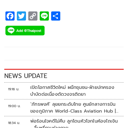
F
T
C
Li
S
ac
wi
o
n
h
e
tt
p
e
ar
b
er
y
e
o
Li
o
n
k
k
NEWS UPDATE
เปิดโอกาสชีวิตใหม่ ผนึกชุมชน-ฝ่ายปกครอง
19:16 น.
บำบัดต่อเนื่องตัดวงจรติดยา
‘ภัทรพงศ์’ ลุยยกระดับไทย ศูนย์กลางการบิน
19:00 น.
ของภูมิภาค World-Class Aviation Hub |
ห้องข่าวไทยโพสต์สุดสัปดาห์
พ่อร้อนใจคดีไม่คืบ ลูกโดนหัวโจกในห้องไถเงิน
18:34 น.