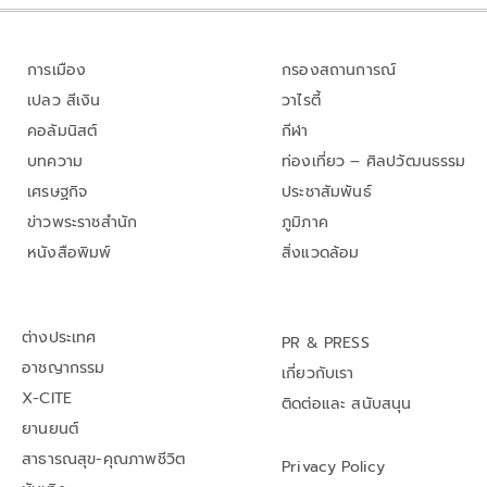
การเมือง
กรองสถานการณ์
เปลว สีเงิน
วาไรตี้
คอลัมนิสต์
กีฬา
บทความ
ท่องเที่ยว – ศิลปวัฒนธรรม
เศรษฐกิจ
ประชาสัมพันธ์
ข่าวพระราชสำนัก
ภูมิภาค
หนังสือพิมพ์
สิ่งแวดล้อม
ต่างประเทศ
PR & PRESS
อาชญากรรม
เกี่ยวกับเรา
X-CITE
ติดต่อและ สนับสนุน
ยานยนต์
สาธารณสุข-คุณภาพชีวิต
Privacy Policy