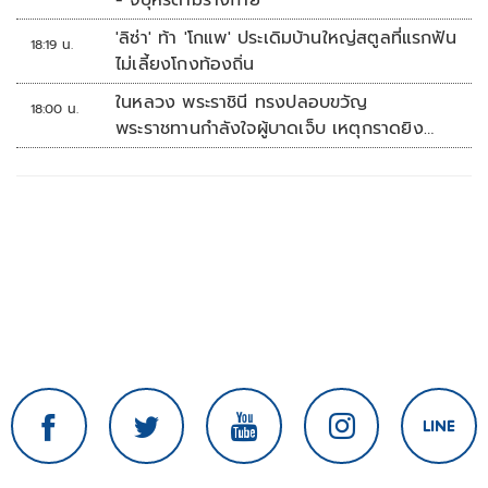
- จี้บุหรี่ตามร่างกาย
'ลิซ่า' ท้า 'โกแพ' ประเดิมบ้านใหญ่สตูลที่แรกฟัน
18:19 น.
ไม่เลี้ยงโกงท้องถิ่น
ในหลวง พระราชินี ทรงปลอบขวัญ
18:00 น.
พระราชทานกำลังใจผู้บาดเจ็บ เหตุกราดยิง
รร.เทพศิรินทร์นนทบุรี