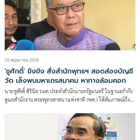
16 พฤษภาคม 2568
'ชูศักดิ์' ขึงขัง สั่งสำนักพุทธฯ สอดส่องบัญชี
วัด เล็งพบมหาเถรสมาคม หาทางล้อมคอก
นายชูศักดิ์ ศิรินิล รมต.ประจำสำนักนายกรัฐมนตรี ในฐานะกำกับ
ดูแลสำนักงานพระพุทธศาสนาแห่งชาติ (พศ.) ให้สัมภาษณ์ถึง
กรณีอดีตพระธรรมวชิรานุวัตร (แย้ม กิตฺตินฺธโร) อดีตเจ้าอาวาส
วัดไร่ขิง จ.นครปฐม และอดีตเจ้าคณะภาค 14