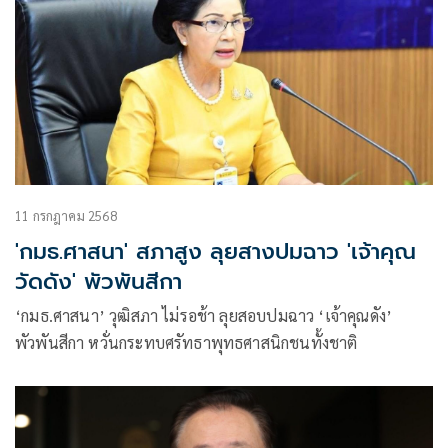
11 กรกฎาคม 2568
'กมธ.ศาสนา' สภาสูง ลุยสางปมฉาว 'เจ้าคุณ
วัดดัง' พัวพันสีกา
‘กมธ.ศาสนา’ วุฒิสภา ไม่รอช้า ลุยสอบปมฉาว ‘เจ้าคุณดัง’
พัวพันสีกา หวั่นกระทบศรัทธาพุทธศาสนิกชนทั้งชาติ