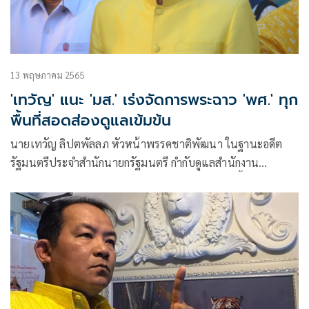
13 พฤษภาคม 2565
'เทวัญ' แนะ 'มส.' เร่งจัดการพระฉาว 'พศ.' ทุก
พื้นที่สอดส่องดูแลเข้มข้น
นายเทวัญ ลิปตพัลลภ หัวหน้าพรรคชาติพัฒนา ในฐานะอดีต
รัฐมนตรีประจำสำนักนายกรัฐมนตรี กำกับดูแลสำนักงาน
พระพุทธศาสนาแห่งชาติ (พศ.) กล่าวถึงกรณีที่ช่วงนี้เกิด
เหตุการณ์ที่มัวหมองเกี่ยวกับพระสงฆ์