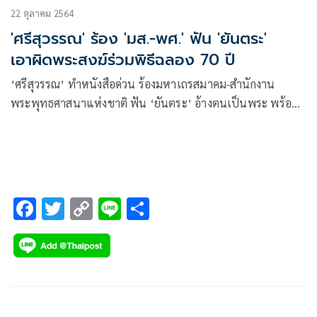
22 ตุลาคม 2564
'ศรีสุวรรณ' ร้อง 'มส.-พศ.' ฟัน 'ยันตระ'
เอาผิดพระสงฆ์ร่วมพิธีฉลอง 70 ปี
‘ศรีสุวรรณ’ ทำหนังสือด่วน ร้องมหาเถรสมาคม-สำนักงาน
พระพุทธศาสนาแห่งชาติ ฟัน ‘ยันตระ’ อ้างตนเป็นพระ พร้อม
เอาผิดพระสงฆ์ร่วมพิธีครบรอบ 70 ปี
F
T
C
Li
S
ac
wi
o
n
h
e
tt
p
e
ar
b
er
y
e
o
Li