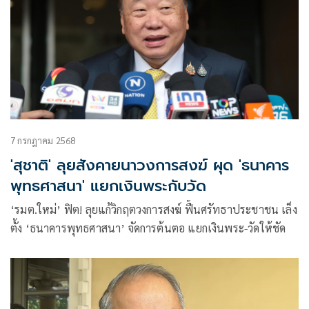
7 กรกฎาคม 2568
'สุชาติ' ลุยสังคายนาวงการสงฆ์ ผุด 'ธนาคาร
พุทธศาสนา' แยกเงินพระกับวัด
‘รมต.ใหม่’ ฟิต! ลุยแก้วิกฤตวงการสงฆ์ ฟื้นศรัทธาประชาชน เล็ง
ตั้ง ‘ธนาคารพุทธศาสนา’ จัดการต้นตอ แยกเงินพระ-วัดให้ชัด