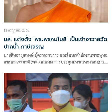
11 กรกฎาคม 2565
มส. แต่งตั้ง 'พระพรหมโมลี' เป็นเจ้าอาวาสวัด
ปากน้ำ ภาษีเจริญ
นายสิทธา มูลหงษ์ ผู้ตรวจราชการ และโฆษกสำนักงานพระพุทธ
ศาสนาแห่งชาติ (พศ.) แถลงผลการประชุมมหาเถรสมาคม(มส.)
ครั้งที่ 18/2565 ว่า ที่ประชุมมส.มีมติตามที่สมเด็จพระมหารัช
มงคลมุนี (ธงชัย ธัมมธโช) ผู้ช่วยเจ้าอาวาสวัดไตรมิตรวิทยาราม