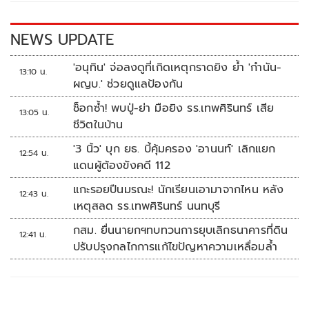
o
n
k
k
NEWS UPDATE
'อนุทิน' จ่อลงดูที่เกิดเหตุกราดยิง ย้ำ 'กำนัน-
13:10 น.
ผญบ.' ช่วยดูแลป้องกัน
ช็อกซ้ำ! พบปู่-ย่า มือยิง รร.เทพศิรินทร์ เสีย
13:05 น.
ชีวิตในบ้าน
'3 นิ้ว' บุก ยธ. บี้คุ้มครอง 'อานนท์' เลิกแยก
12:54 น.
แดนผู้ต้องขังคดี 112
แกะรอยปืนมรณะ! นักเรียนเอามาจากไหน หลัง
12:43 น.
เหตุสลด รร.เทพศิรินทร์ นนทบุรี
กสม. ยื่นนายกฯทบทวนการยุบเลิกธนาคารที่ดิน
12:41 น.
ปรับปรุงกลไกการแก้ไขปัญหาความเหลื่อมล้ำ