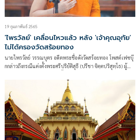
19 กุมภาพันธ์ 2565
'ไพรวัลย์' เคลื่อนไหวแล้ว หลัง 'เจ้าคุณอุทัย'
ไม่ได้ครองวัดสร้อยทอง
นายไพรวัลย์ วรรณบุตร อดีตพระชื่อดังวัดสร้อยทอง โพสต์เฟซบุ๊
กกล่าวถึงกรณีแต่งตั้งพระศรีปริยัติสุธี (ปรีชา จิตฺตปริสุทฺโธ) ผู้
ช่วยเจ้าอาวาสวัดสร้อยทอง ขึ้นเป็นเจ้าอาวาสวัด ซึ่งไม่ใช่ชื่อ
พระราชปัญญาสุธี หรือ ท่านเจ้าคุณอุทัย ตามที่นายไพรวัลย์
วรรณบุตร และนายสมปอง นครไธสง ให้การสนับสนุนมาตลอด