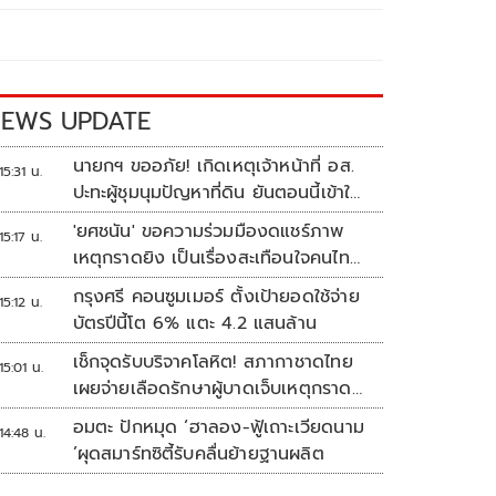
EWS UPDATE
นายกฯ ขออภัย! เกิดเหตุเจ้าหน้าที่ อส.
15:31 น.
ปะทะผู้ชุมนุมปัญหาที่ดิน ยันตอนนี้เข้าใจ
กันแล้ว
'ยศชนัน' ขอความร่วมมืองดแชร์ภาพ
15:17 น.
เหตุกราดยิง เป็นเรื่องสะเทือนใจคนไทย
ทั้งประเทศ
กรุงศรี คอนซูมเมอร์ ตั้งเป้ายอดใช้จ่าย
15:12 น.
บัตรปีนี้โต 6% แตะ 4.2 แสนล้าน
เช็กจุดรับบริจาคโลหิต! สภากาชาดไทย
15:01 น.
เผยจ่ายเลือดรักษาผู้บาดเจ็บเหตุกราด
ยิงแล้ว 148 ยูนิต
อมตะ ปักหมุด ‘ฮาลอง-ฟู้เถาะเวียดนาม
14:48 น.
’ผุดสมาร์ทซิตี้รับคลื่นย้ายฐานผลิต