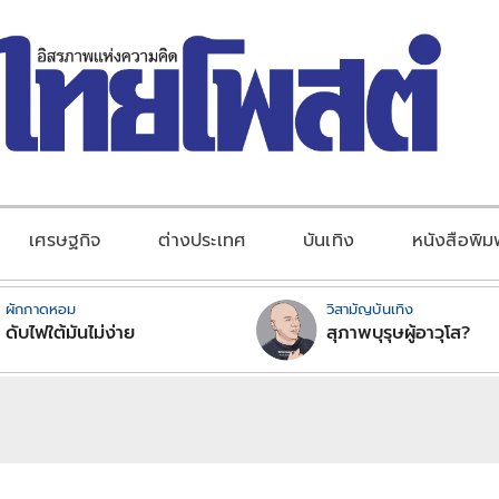
เศรษฐกิจ
ต่างประเทศ
บันเทิง
หนังสือพิม
ผักกาดหอม
วิสามัญบันเทิง
ดับไฟใต้มันไม่ง่าย
สุภาพบุรุษผู้อาวุโส?