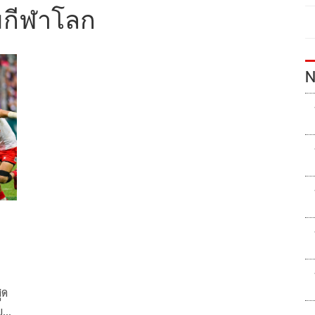
กีฬาโลก
N
ุด
จัด