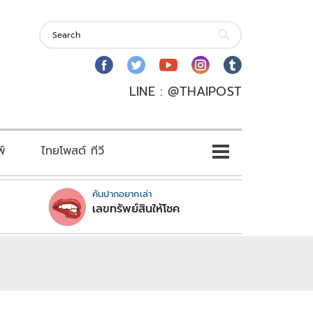
LINE : @THAIPOST
พ์
ไทยโพสต์ ทีวี
คันปากอยากเล่า
เลขทรัพย์สินให้โชค