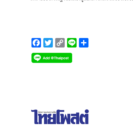
งานมหกรรมระดับโลก Hong Kong Super March ตล
ทั้งเดือนมีนาคมนี้! นักท่องเที่ยวจะได้สัมผัสประสบการ
สุดตื่นเต้นผ่านกิจกรรมกีฬา ความบันเทิง และศิลป
วัฒนธรรมที่หลากหลาย ไปจนถึงการสร้างความประทั
ที่จะไม่มีวันลืม
F
T
C
Li
S
ac
wi
o
n
h
e
tt
p
e
ar
b
er
y
e
o
Li
o
n
k
k