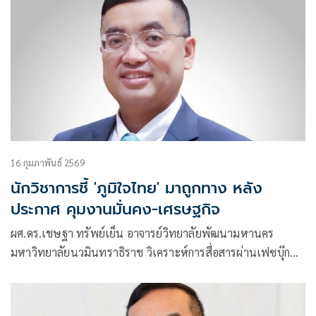
16 กุมภาพันธ์ 2569
นักวิชาการชี้ 'ภูมิใจไทย' มาถูกทาง หลัง
ประกาศ คุมงานมั่นคง-เศรษฐกิจ
ผศ.ดร.เชษฐา ทรัพย์เย็น อาจารย์วิทยาลัยพัฒนามหานคร
มหาวิทยาลัยนวมินทราธิราช วิเคราะห์การสื่อสารผ่านเฟซบุ๊ก
ของหัวหน้าพรรคภูมิใ