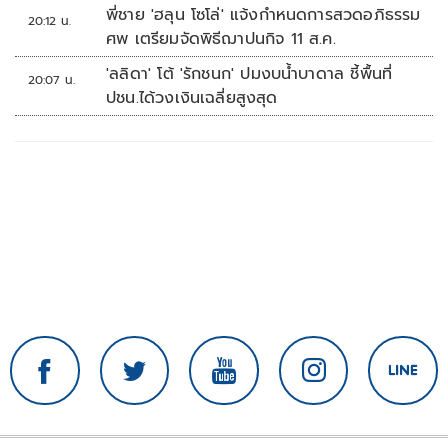
พี่ชาย 'ฮลุน โซโล่' แจ้งกำหนดการสวดอภิธรรม
20:12 น.
ศพ เตรียมจัดพิธีฌาปนกิจ 11 ส.ค.
'ลลิดา' โต้ 'รักชนก' ปมงบน้ำบาดาล ชี้พื้นที่
20:07 น.
ปชน.ได้วงเงินเฉลี่ยสูงสุด