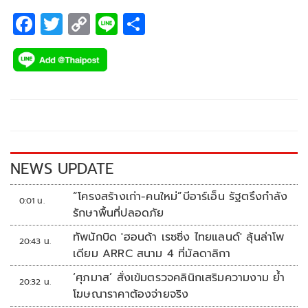
F
T
C
Li
S
ac
wi
o
n
h
e
tt
p
e
ar
b
er
y
e
o
Li
o
n
k
k
NEWS UPDATE
“โครงสร้างเก่า-คนใหม่”บีอาร์เอ็น รัฐตรึงกำลัง
0:01 น.
รักษาพื้นที่ปลอดภัย
ทัพนักบิด 'ฮอนด้า เรซซิ่ง ไทยแลนด์' ลุ้นล่าโพ
20:43 น.
เดียม ARRC สนาม 4 ที่มัลดาลิกา
‘ศุภมาส’ สั่งเข้มตรวจคลินิกเสริมความงาม ย้ำ
20:32 น.
โฆษณาราคาต้องจ่ายจริง