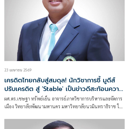
23 เมษายน 2569
เครดิตไทยกลับสู่สมดุล! นักวิชาการชี้ มูดีส์
ปรับเครดิต สู่ 'Stable' เป็นข่าวดีสะท้อนความ
เชื่อมั่นรัฐบาล หนุนลงทุนเพิ่ม วางรากฐานใน
ผศ.ดร.เชษฐา ทรัพย์เย็น อาจารย์ภาควิชาการบริหารและจัดการ
อนาคต ใช้โอกาสให้คุ้มค่า
เมือง วิทยาลัยพัฒนามหานคร มหาวิทยาลัยนวมินทราธิราช ให้
ความเห็น หลัง Moody’s Rating ปรับ Outlook ประเทศไทย
จากเชิงลบ สู่มั่นคง