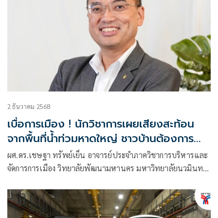
2 ธันวาคม 2568
เบื่อการเมือง ! นักวิชาการเผยเสียงสะท้อน
จากพื้นที่น้ำท่วมหาดใหญ่ ชาวบ้านต้องการ
ความร่วมมือมากกว่าความขัดแย้ง
ผศ.ดร.เชษฐา ทรัพย์เย็น อาจารย์ประจำภาควิชาการบริหารและ
จัดการการเมือง วิทยาลัยพัฒนามหานคร มหาวิทยาลัยนวมินท
ราธิราชให้ข้อมูลห