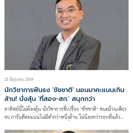
25 มิถุนายน 2569
นักวิชาการฟันธง 'ชัชชาติ' นอนมาคะแนนเกิน
ล้าน! นั่งลุ้น 'ที่สอง-สก.' สนุกกว่า
อาทิตย์นี้ไม่ต้องลุ้น นักวิชาการชี้เปรี้ยง ‘ชัชชาติ’ ชนะม้วนเดียว
จบ การันตีคะแนนไม่มีต่ำกว่าหนึ่งล้าน ไม่น้อยกว่ารอบที่แล้ว
1.38 ล้านเสียง มองศึกชิง 50 เก้าอี้ สก. สนุกกว่า เขียว-ส้ม-ฟ้า-
แดง เบียดกันเข้มข้น