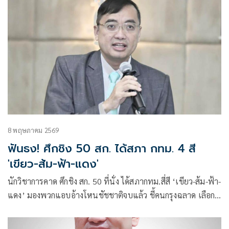
8 พฤษภาคม 2569
ฟันธง! ศึกชิง 50 สก. ได้สภา กทม. 4 สี
'เขียว-ส้ม-ฟ้า-แดง'
นักวิชาการคาด ศึกชิง สก. 50 ที่นั่ง ได้สภากทม.สี่สี ‘เขียว-ส้ม-ฟ้า-
แดง’ มองพวกแอบอ้างโหนชัชชาติจบแล้ว ชี้คนกรุงฉลาด เลือกผู้
ว่าฯ เมืองหลวง ต่างจากสนามการเมืองระดับชาติ