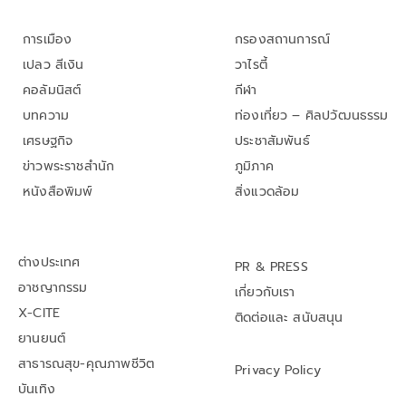
การเมือง
กรองสถานการณ์
เปลว สีเงิน
วาไรตี้
คอลัมนิสต์
กีฬา
บทความ
ท่องเที่ยว – ศิลปวัฒนธรรม
เศรษฐกิจ
ประชาสัมพันธ์
ข่าวพระราชสำนัก
ภูมิภาค
หนังสือพิมพ์
สิ่งแวดล้อม
ต่างประเทศ
PR & PRESS
อาชญากรรม
เกี่ยวกับเรา
X-CITE
ติดต่อและ สนับสนุน
ยานยนต์
สาธารณสุข-คุณภาพชีวิต
Privacy Policy
บันเทิง