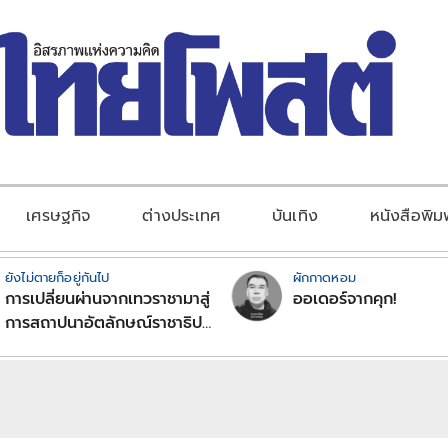
เศรษฐกิจ
ต่างประเทศ
บันเทิง
หนังสือพิม
ยังไม่ตายก็อยู่กันไป
ผักกาดหอม
การเปลี่ยนผ่านจากเทวราชามาสู่
ออเดอร์จากคุก!
การสถาปนาอัตลักษณ์ราชาธิป
ไตยแบบพุทธศาสนาในพระไตร
ปิฏก : สามัญผลสูตรในฐานะ
ทฤษฎีขีดจำกัดของอำนาจรัฐ
เหนือแรงงานและทรัพย์สิน