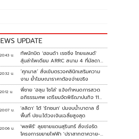
EWS UPDATE
ทัพนักบิด 'ฮอนด้า เรซซิ่ง ไทยแลนด์'
20:43 น.
ลุ้นล่าโพเดียม ARRC สนาม 4 ที่มัลดาลิ
กา
‘ศุภมาส’ สั่งเข้มตรวจคลินิกเสริมความ
20:32 น.
งาม ย้ำโฆษณาราคาต้องจ่ายจริง
พี่ชาย 'ฮลุน โซโล่' แจ้งกำหนดการสวด
20:12 น.
อภิธรรมศพ เตรียมจัดพิธีฌาปนกิจ 11
ส.ค.
'ลลิดา' โต้ 'รักชนก' ปมงบน้ำบาดาล ชี้
20:07 น.
พื้นที่ ปชน.ได้วงเงินเฉลี่ยสูงสุด
'พลพีร์' ลุยชายแดนสุรินทร์ สั่งเร่งรัด
20:06 น.
โครงการขยายไฟฟ้า 'ปราสาทตาควาย-