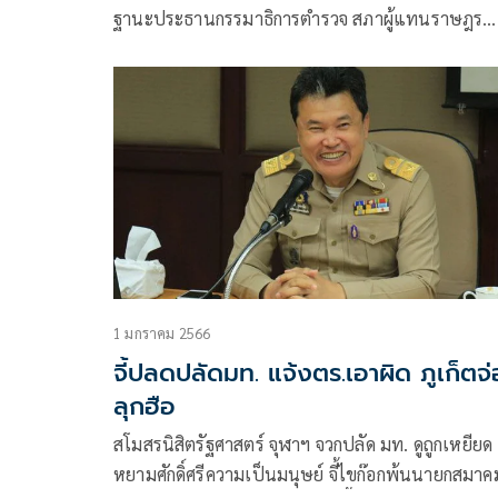
ฐานะประธานกรรมาธิการตำรวจ สภาผู้แทนราษฎร
(กมธ.ตร.) กล่าวถึงกรณีมีกระแสข่าวการจัดอบรมอาสา
สมัครตำรวจต่างชาติคนจีน โดยมีการเก็บเงินค่าอบรม
38,000 บาทต่อคน
1 มกราคม 2566
จี้ปลดปลัดมท. แจ้งตร.เอาผิด ภูเก็ตจ่
ลุกฮือ
สโมสรนิสิตรัฐศาสตร์ จุฬาฯ จวกปลัด มท. ดูถูกเหยียด
หยามศักดิ์ศรีความเป็นมนุษย์ จี้ไขก๊อกพ้นนายกสมาค