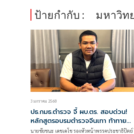
ป้ายกำกับ :
มหาวิท
3 มกราคม 2568
ปธ.กมธ.ตำรวจ จี้ ผบ.ตร. สอบด่วน!
หลักสูตรอบรมตำรวจจีนเทา ท้าทาย
กฎหมายไทย
นายชัยชนะ เดชเดโช รองหัวหน้าพรรคประชาธิปัตย์