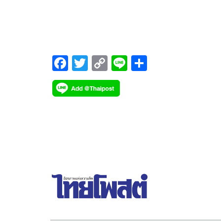
นิสิตเก่ารัฐศาสตร์ “ศรีสุวรรณ” จี้ รมว.มท.สอบฝ่าฝืน
จริยธรรมร้ายแรง
F
T
C
Li
S
ac
wi
o
n
h
e
tt
p
e
ar
b
er
y
e
o
Li
o
n
k
k