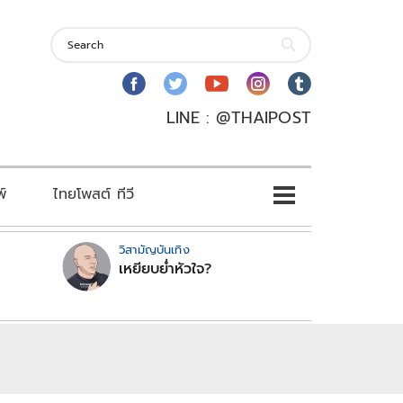
LINE : @THAIPOST
พ์
ไทยโพสต์ ทีวี
วิสามัญบันเทิง
เหยียบย่ำหัวใจ?