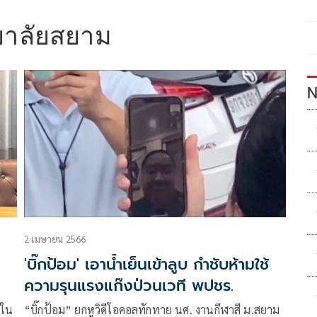
ยาลัยสยาม
N
2 เมษายน 2566
'บิ๊กป้อม' เอาน้ำเย็นเข้าลูบ กำชับห้ามใช้
ความรุนแรงแก๊งป่วนเวที พปชร.
 ใน
“บิ๊กป้อม” ยกหูวิดีโอคอลทักทาย นศ. งานกีฬาสี ม.สยาม