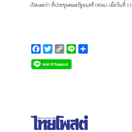
เปิดเผยว่า ที่ประชุมคณะรัฐมนตรี (ครม.) เมื่อวันที่ 1
เมษายน ที่ผ่านมา
F
T
C
Li
S
ac
wi
o
n
h
e
tt
p
e
ar
b
er
y
e
o
Li
o
n
k
k