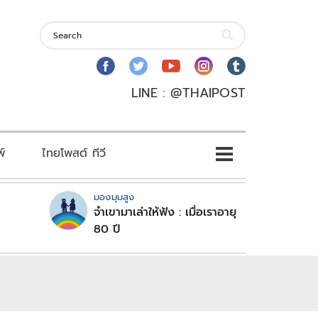
LINE : @THAIPOST
พ์
ไทยโพสต์ ทีวี
มองมุมสูง
จำเขามาเล่าให้ฟัง : เมื่อเราอายุ
80 ปี