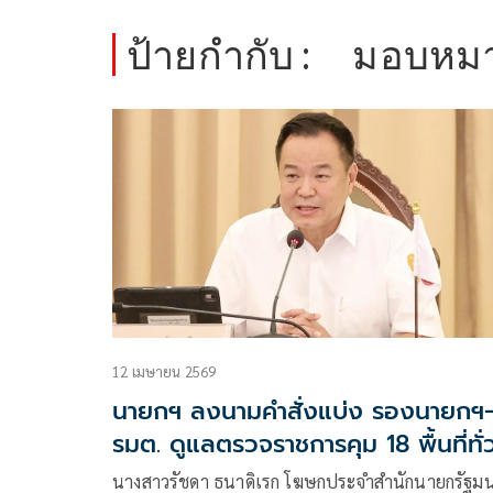
ป้ายกำกับ :
มอบหมา
12 เมษายน 2569
นายกฯ ลงนามคำสั่งแบ่ง รองนายกฯ
รมต. ดูแลตรวจราชการคุม 18 พื้นที่ทั่
ประเทศ
นางสาวรัชดา ธนาดิเรก โฆษกประจำสำนักนายกรัฐมน