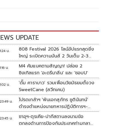
EWS UPDATE
808 Festival 2026 ไลน์อัปแรกสุดยิ่ง
1:24 น.
ใหญ่ ระเบิดความมันส์ 2 วันเต็ม 2-3
ต.ค.นี้
M4 คัมแบคตามสัญญา! ปล่อย 2
1:16 น.
ซิงเกิลแรก 'อะดรีนาลีน' และ 'ชอบU'
'ดั๊ม คาราบาว' รวมเพื่อนวัยมัธยมตั้งวง
1:02 น.
SweetCane (สวีทเคน)
โปรดเกล้าฯ 'พันเอกสุภัทร ชูตินันทน์'
23:49 น.
ดำรงตำแหน่งนายทหารปฏิบัติการฯ-
พระราชทานยศ 'พลตรี'
ซาอุฯ-ตุรเคีย-ปากีสถานลงนามข้อ
23:45 น.
ตกลงด้านการป้องกันประเทศท่ามกลาง