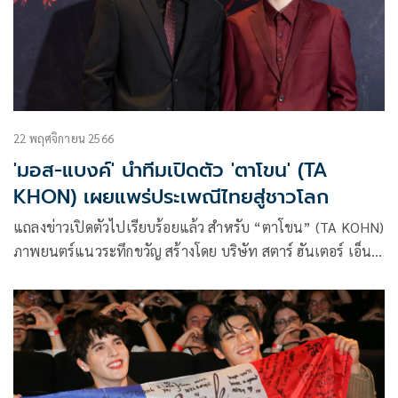
22 พฤศจิกายน 2566
'มอส-แบงค์' นำทีมเปิดตัว 'ตาโขน' (TA
KHON) เผยแพร่ประเพณีไทยสู่ชาวโลก
แถลงข่าวเปิดตัวไปเรียบร้อยแล้ว สำหรับ “ตาโขน” (TA KOHN)
ภาพยนตร์แนวระทึกขวัญ สร้างโดย บริษัท สตาร์ ฮันเตอร์ เอ็น
เตอร์เทนเม้นท์ จำกัด ร่วมกับ การท่องเที่ยวแห่งประเทศไทย
(ททท) สำนักงานจังหวัดเลย