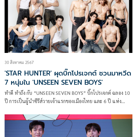
30 สิงหาคม 2567
'STAR HUNTER' ผุดบิ๊กโปรเจกต์ ชวนมาหวีด
7 หนุ่มใน 'UNSEEN SEVEN BOYS'
ทำดี ทำถึง กับ “UNSEEN SEVEN BOYS” บิ๊กโปรเจกต์ ฉลอง 10
ปี การเป็นผู้นำซีรีส์วายเจ้าแรกของเมืองไทย และ 6 ปี แห่ง
STAR HUNTER ENTERTAINMENT บริษัทเอ็นเตอร์เทนเม้นท์
ครบวงจร ในประเทศไทย 2 ผู้บริหาร โอ๋-ยชญ กรณ์หิรัญ
ประธานกรรมการ และ เฟิร์ส-ชนันตร์ ลาภอนันต์รุ่ง ประธานเจ้า
หน้าที่บริหาร ชวนมาหวีด 7 หนุ่ม