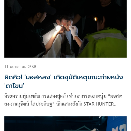
11 พฤษภาคม 2568
ผิดคิว! 'มอสหลง' เกิดอุบัติเหตุขณะถ่ายหนัง
'ตาโขน'
ด้วยความทุ่มเทกับการแสดงสุดตัว ทำเอาพระเอกหนุ่ม “มอสห
ลง-ภาณุวัฒน์ โสประดิษฐ” นักแสดงสังกัด STAR HUNTER
ENTERTAINMENT จาก ซีรีส์ “มังกรกินใหญ่” (Big Dragon The
Series) เกิดอุบัติเหตุหน้าไปไถลกับพื้น หัวเข่ากระแทก จนได้รับ
บาดเจ็บ ปากแตก เกิดเป็นรอยแผลถลอกที่ใบหน้าและหัวเข่า