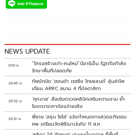
e
tt
p
e
ar
b
er
y
e
o
Li
o
n
k
k
NEWS UPDATE
“โครงสร้างเก่า-คนใหม่”บีอาร์เอ็น รัฐตรึงกำลัง
0:01 น.
รักษาพื้นที่ปลอดภัย
ทัพนักบิด 'ฮอนด้า เรซซิ่ง ไทยแลนด์' ลุ้นล่าโพ
20:43 น.
เดียม ARRC สนาม 4 ที่มัลดาลิกา
‘ศุภมาส’ สั่งเข้มตรวจคลินิกเสริมความงาม ย้ำ
20:32 น.
โฆษณาราคาต้องจ่ายจริง
พี่ชาย 'ฮลุน โซโล่' แจ้งกำหนดการสวดอภิธรรม
20:12 น.
ศพ เตรียมจัดพิธีฌาปนกิจ 11 ส.ค.
'ลลิดา' โต้ 'รักชนก' ปมงบน้ำบาดาล ชี้พื้นที่