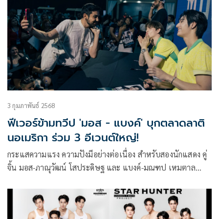
3 กุมภาพันธ์ 2568
ฟีเวอร์ข้ามทวีป 'มอส - แบงค์' บุกตลาดลาติ
นอเมริกา ร่วม 3 อีเวนต์ใหญ่!
กระแสความแรง ความปังมีอย่างต่อเนื่อง สำหรับสองนักแสดง คู่
จิ้น มอส-ภาณุวัฒน์ โสประดิษฐ และ แบงค์-มณฑป เหมตาล
แห่ง บ้าน Star Hunter Entertainment ที่พอจบ ซีรีส์ “Sunset
X Vibes” (เพียงชลาลัย) ก็ควงคู่ออกงานอีเวนต์ทั้งไทยและต่าง
ประเทศแบบไม่ได้พัก