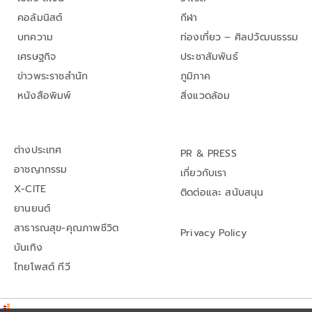
คอลัมนิสต์
กีฬา
บทความ
ท่องเที่ยว – ศิลปวัฒนธรรม
เศรษฐกิจ
ประชาสัมพันธ์
ข่าวพระราชสำนัก
ภูมิภาค
หนังสือพิมพ์
สิ่งแวดล้อม
ต่างประเทศ
PR & PRESS
อาชญากรรม
เกี่ยวกับเรา
X-CITE
ติดต่อและ สนับสนุน
ยานยนต์
สาธารณสุข-คุณภาพชีวิต
Privacy Policy
บันเทิง
ไทยโพสต์ ทีวี