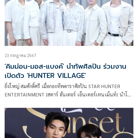
23 กรกฎาคม 2567
'คิมม่อน-มอส-แบงค์' นำทัพศิลปิน ร่วมงาน
เปิดตัว 'HUNTER VILLAGE'
ยิ่งใหญ่ สมศักดิ์ศรี เมื่อกองทัพดาราศิลปิน STAR HUNTER
ENTERTAINMENT (สตาร์ ฮันเตอร์ เอ็นเตอร์เทนเม้นท์) นำโดย
“คิมม่อน – มอส – แบงค์ – อันดา – ลูกแก้ว” ร่วมงาน Grand
Opening “HUNTER VILLAGE By STAR HUNTER
ENTERTAINMENT” อย่างเป็นทางการ