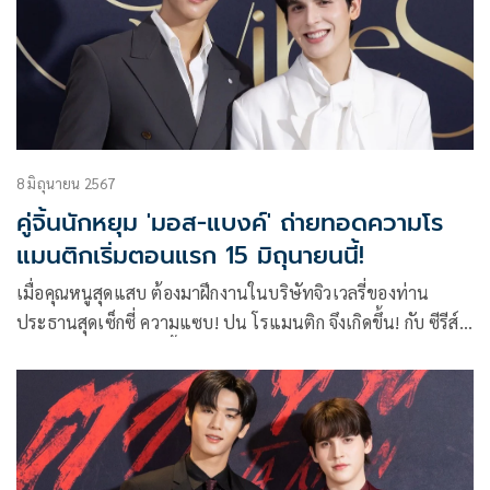
8 มิถุนายน 2567
คู่จิ้นนักหยุม 'มอส-แบงค์' ถ่ายทอดความโร
แมนติกเริ่มตอนแรก 15 มิถุนายนนี้!
เมื่อคุณหนูสุดแสบ ต้องมาฝึกงานในบริษัทจิวเวลรี่ของท่าน
ประธานสุดเซ็กซี่ ความแซบ! ปน โรแมนติก จึงเกิดขึ้น! กับ ซีรีส์
วายโรแมนติกคอมเมดี้ เรื่อง Sunset x Vibes (เพียงชลาลัย)