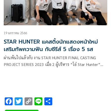
19 มกราคม 2566
STAR HUNTER แคสติ้งนักแสดงหน้าใหม่
เสริมทัพความฟิน กับซีรีส์ 5 เรื่อง 5 รส
ผ่านพ้นไปแล้วกับ งาน STAR HUNTER FINAL CASTING
PROJECT SERIES 2023 เมื่อ 2 ผู้บริหาร “โอ๋ Star Hunter”
หรือ “โอ๋-ยชญ กรณ์หิรัญ” และ “เฟิร์ส-ชนันตร์ ลาภอนันต์รุ่ง”
เปิด Entertainment Training Hub พื้นที่ของคนมีแพสชันสู่
วงการบันเทิง ภายใต้ชื่อ Hunter Village
F
T
C
Li
S
ac
wi
o
n
h