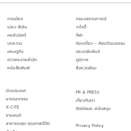
การเมือง
กรองสถานการณ์
เปลว สีเงิน
วาไรตี้
คอลัมนิสต์
กีฬา
บทความ
ท่องเที่ยว – ศิลปวัฒนธรรม
เศรษฐกิจ
ประชาสัมพันธ์
ข่าวพระราชสำนัก
ภูมิภาค
หนังสือพิมพ์
สิ่งแวดล้อม
ต่างประเทศ
PR & PRESS
อาชญากรรม
เกี่ยวกับเรา
X-CITE
ติดต่อและ สนับสนุน
ยานยนต์
สาธารณสุข-คุณภาพชีวิต
Privacy Policy