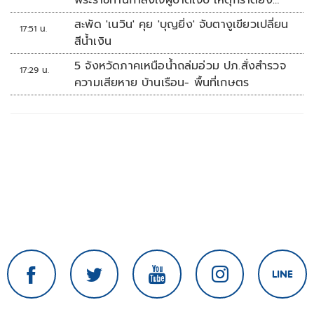
พระราชทานกำลังใจผู้บาดเจ็บ เหตุกราดยิง
รร.เทพศิรินทร์นนทบุรี
สะพัด 'เนวิน' คุย 'บุญยิ่ง' จับตางูเขียวเปลี่ยน
17:51 น.
สีน้ำเงิน
5 จังหวัดภาคเหนือน้ำถล่มอ่วม ปภ.สั่งสำรวจ
17:29 น.
ความเสียหาย บ้านเรือน- พื้นที่เกษตร