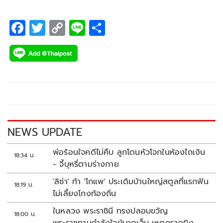
F
T
C
Li
S
ac
wi
o
n
h
e
tt
p
e
ar
b
er
y
e
o
Li
o
n
k
k
NEWS UPDATE
พ่อร้อนใจคดีไม่คืบ ลูกโดนหัวโจกในห้องไถเงิน
18:34 น.
- จี้บุหรี่ตามร่างกาย
'ลิซ่า' ท้า 'โกแพ' ประเดิมบ้านใหญ่สตูลที่แรกฟัน
18:19 น.
ไม่เลี้ยงโกงท้องถิ่น
ในหลวง พระราชินี ทรงปลอบขวัญ
18:00 น.