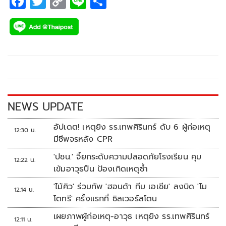
F
T
C
Li
S
ac
wi
o
n
h
e
tt
p
e
ar
b
er
y
e
o
Li
o
n
k
k
NEWS UPDATE
อัปเดต! เหตุยิง รร.เทพศิรินทร์ ดับ 6 ผู้ก่อเหตุ
12:30 น.
มีชีพจรหลัง CPR
'ปชน.' จี้ยกระดับความปลอดภัยโรงเรียน คุม
12:22 น.
เข้มอาวุธปืน ป้องเกิดเหตุซ้ำ
'ไม้คิว' ร่วมทัพ 'ฮอนด้า ทีม เอเชีย' ลงบิด 'โม
12:14 น.
โตทรี' ครั้งแรกที่ ซิลเวอร์สโตน
เผยภาพผู้ก่อเหตุ-อาวุธ เหตุยิง รร.เทพศิรินทร์
12:11 น.