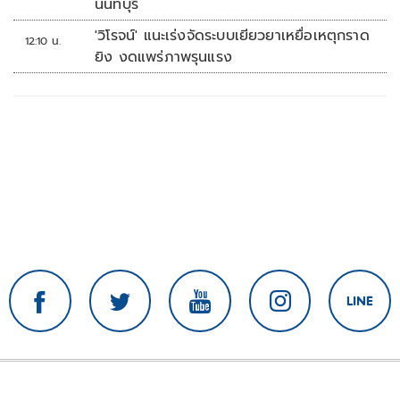
นนทบุรี
'วิโรจน์' แนะเร่งจัดระบบเยียวยาเหยื่อเหตุกราด
12:10 น.
ยิง งดแพร่ภาพรุนแรง