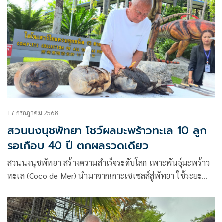
17 กรกฎาคม 2568
สวนนงนุชพัทยา โชว์ผลมะพร้าวทะเล 10 ลูก
รอเกือบ 40 ปี ตกผลรวดเดียว
สวนนงนุชพัทยา สร้างความสำเร็จระดับโลก เพาะพันธุ์มะพร้าว
ทะเล (Coco de Mer) นำมาจากเกาะเซเชลส์สู่พัทยา ใช้ระยะ
เวลา 4 ทศวรรษ ตกผลรวดเดียว ปลอก “มะพร้าวทะเล” หายาก
9 ลูก พบเมล็ดแฝดรวม 10 ลูก มูลค่านับล้านบาท สะท้อนภารกิจ
อนุรักษ์พันธุ์พืชหายากของไทยสู่เวทีโลก