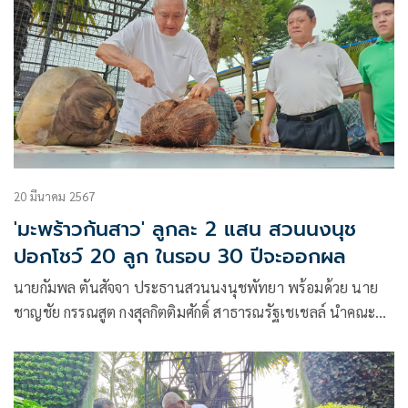
20 มีนาคม 2567
'มะพร้าวก้นสาว' ลูกละ 2 แสน สวนนงนุช
ปอกโชว์ 20 ลูก ในรอบ 30 ปีจะออกผล
นายกัมพล ตันสัจจา ประธานสวนนงนุชพัทยา พร้อมด้วย นาย
ชาญชัย กรรณสูต กงสุลกิตติมศักดิ์ สาธารณรัฐเชเชลล์ นำคณะ
สื่อมวลชน ร่วมบันทึกภาพการปอกมะพร้าวทะเล หรือมะพร้าว
แฝด (LODOICEA MALDIVICA) โลโดเซีย มัลดิวิกา หรือมีชื่อ
เรียกในนามชาวโลกว่า “มะพร้าวก้นสาว” จำนวน 20 ลูก