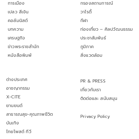
การเมือง
กรองสถานการณ์
เปลว สีเงิน
วาไรตี้
คอลัมนิสต์
กีฬา
บทความ
ท่องเที่ยว – ศิลปวัฒนธรรม
เศรษฐกิจ
ประชาสัมพันธ์
ข่าวพระราชสำนัก
ภูมิภาค
หนังสือพิมพ์
สิ่งแวดล้อม
ต่างประเทศ
PR & PRESS
อาชญากรรม
เกี่ยวกับเรา
X-CITE
ติดต่อและ สนับสนุน
ยานยนต์
สาธารณสุข-คุณภาพชีวิต
Privacy Policy
บันเทิง
ไทยโพสต์ ทีวี